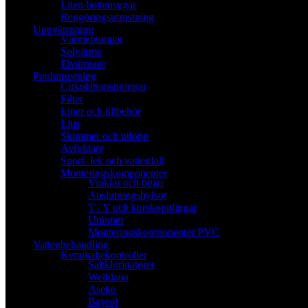
Liten bottensugar
Rengöringsutrustning
Uppvärmning
Värmepumpar
Solvärme
Elvärmare
Poolutrustning
Cirkulationspumpar
Filter
Liner och tillbehör
Ljus
Skimmer och utlopp
Avfuktare
Sport- lek och vattenfall
Monteringskomponenter
Vinklar och böjar
Anslutningshylsor
T / Y och korskopplingar
Unioner
Monteringskomponenter PVC
Vattenbehandling
Kemikaliekontroller
Saltklorinatorer
Welldana
Aseko
Bayrol