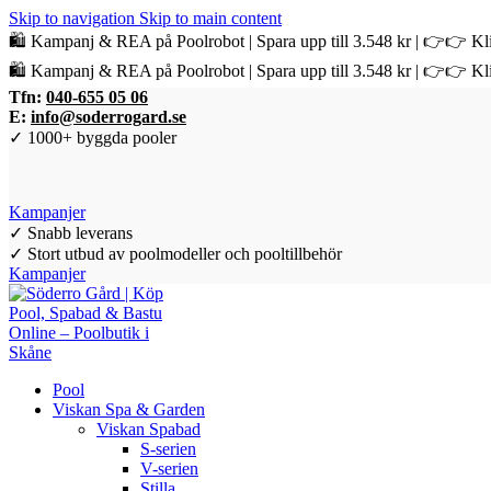
Skip to navigation
Skip to main content
🛍️ Kampanj & REA på Poolrobot | Spara upp till 3.548 kr | 👉👉 Kli
🛍️ Kampanj & REA på Poolrobot | Spara upp till 3.548 kr | 👉👉 Kli
Tfn:
040-655 05 06
E:
info@soderrogard.se
✓ 1000+ byggda pooler
Kampanjer
✓ Snabb leverans
✓ Stort utbud av poolmodeller och pooltillbehör
Kampanjer
Pool
Viskan Spa & Garden
Viskan Spabad
S-serien
V-serien
Stilla