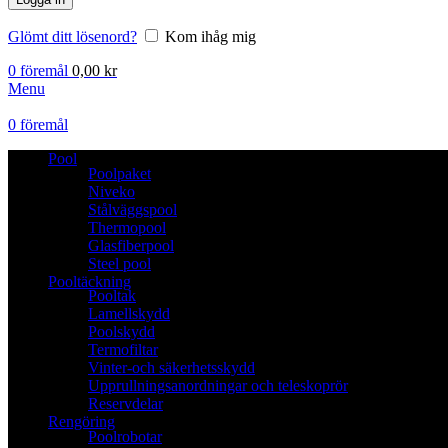
Glömt ditt lösenord?
Kom ihåg mig
0
föremål
0,00
kr
Menu
0
föremål
Pool
Poolpaket
Niveko
Stålväggspool
Thermopool
Glasfiberpool
Steel pool
Pooltäckning
Pooltak
Lamellskydd
Poolskydd
Termofiltar
Vinter-och säkerhetsskydd
Upprullningsanordningar och teleskoprör
Reservdelar
Rengöring
Poolrobotar