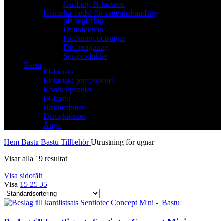
Gullberg & Jansson
Kemiska medel för vattenbehandling
pH-reglering
Desinfektion
Flockning och alger
Div. rengöring
Spa produkter
Bastu
Elektriska
Elektriske professionel
Kontrollpaneler
IR-bastu
Bastukabiner
Dampkabiner
Ånga
Hem
Bastu
Bastu Tillbehör
Utrustning för ugnar
Visar alla 19 resultat
Visa sidofält
Visa
15
25
35