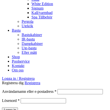
White Edition
Signum
Kall/varmbad
Spa Tillbehör
Pergola
Utekök
Bastu
Bastukabiner
IR-bastu
Dampkabiner
Ute-bastu
Efter mått
Shop
Poolservice
Kontakt
Om oss
Logga in / Registrera
Registrera dig
Registrera
Obligatoriskt
Användarnamn eller e-postadress
*
Obligatoriskt
Lösenord
*
Logga in