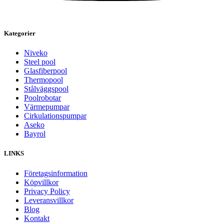
Kategorier
Niveko
Steel pool
Glasfiberpool
Thermopool
Stålväggspool
Poolrobotar
Värmepumpar
Cirkulationspumpar
Aseko
Bayrol
LINKS
Företagsinformation
Köpvillkor
Privacy Policy
Leveransvillkor
Blog
Kontakt