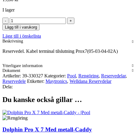
I lager
Kabel
terminal
Lägg till i varukorg
tilslutning
Lägg till i önskelista
Prox7(05-
Beskrivning
03-
04-
Reservedel. Kabel terminal tilslutning Prox7(05-03-04-02A)
02A)
mängd
Ytterligare information
Dokument
Artikelnr:
39-330327
Kategorier:
Pool
,
Rengöring
,
Reservedelar
,
Reservedele
Etiketter:
Maytronics
,
Welldana Reservdelar
Dela:
Du kanske också gillar …
Dolphin Pro X 7 Med metall-Caddy