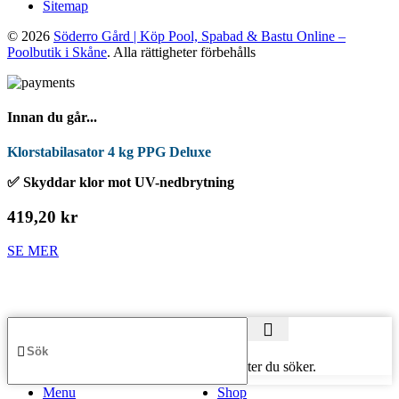
Sitemap
© 2026
Söderro Gård | Köp Pool, Spabad & Bastu Online –
Poolbutik i Skåne
. Alla rättigheter förbehålls
Innan du går...
Klorstabilasator 4 kg PPG Deluxe
✅ Skyddar klor mot UV-nedbrytning
419,20 kr
SE MER
Börja skriva för att se produkter du söker.
Menu
Shop