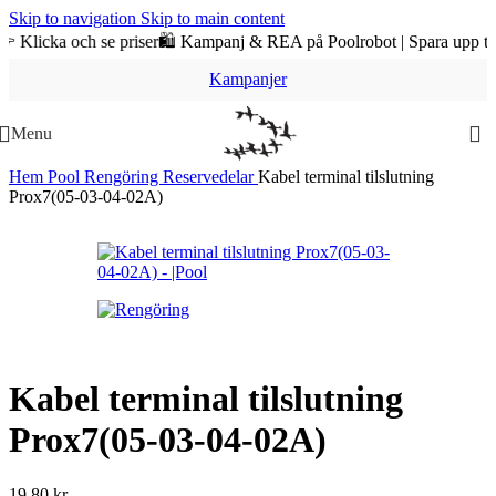
Skip to navigation
Skip to main content
cka och se priser
🛍️ Kampanj & REA på Poolrobot | Spara upp till 3.54
Kampanjer
Menu
Hem
Pool
Rengöring
Reservedelar
Kabel terminal tilslutning
Prox7(05-03-04-02A)
Kabel terminal tilslutning
Prox7(05-03-04-02A)
19,80
kr