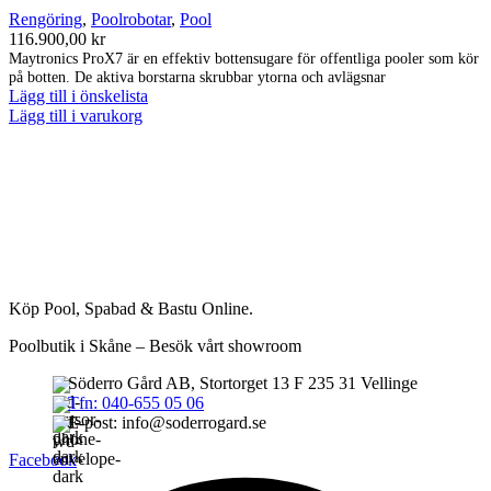
Rengöring
,
Poolrobotar
,
Pool
116.900,00
kr
Maytronics ProX7 är en effektiv bottensugare för offentliga pooler som kör
på botten. De aktiva borstarna skrubbar ytorna och avlägsnar
Lägg till i önskelista
Lägg till i varukorg
Köp Pool, Spabad & Bastu Online.
Poolbutik i Skåne – Besök vårt showroom
Söderro Gård AB, Stortorget 13 F 235 31 Vellinge
Tfn: 040-655 05 06
E-post: info@soderrogard.se
Facebook