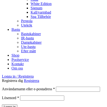
White Edition
Signum
Kall/varmbad
Spa Tillbehör
Pergola
Utekök
Bastu
Bastukabiner
IR-bastu
Dampkabiner
Ute-bastu
Efter mått
Shop
Poolservice
Kontakt
Om oss
Logga in / Registrera
Registrera dig
Registrera
Obligatoriskt
Användarnamn eller e-postadress
*
Obligatoriskt
Lösenord
*
Logga in