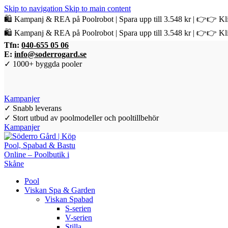
Skip to navigation
Skip to main content
🛍️ Kampanj & REA på Poolrobot | Spara upp till 3.548 kr | 👉👉 Kli
🛍️ Kampanj & REA på Poolrobot | Spara upp till 3.548 kr | 👉👉 Kli
Tfn:
040-655 05 06
E:
info@soderrogard.se
✓ 1000+ byggda pooler
Kampanjer
✓ Snabb leverans
✓ Stort utbud av poolmodeller och pooltillbehör
Kampanjer
Pool
Viskan Spa & Garden
Viskan Spabad
S-serien
V-serien
Stilla