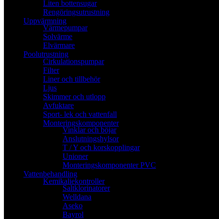
Liten bottensugar
Rengöringsutrustning
Uppvärmning
Värmepumpar
Solvärme
Elvärmare
Poolutrustning
Cirkulationspumpar
Filter
Liner och tillbehör
Ljus
Skimmer och utlopp
Avfuktare
Sport- lek och vattenfall
Monteringskomponenter
Vinklar och böjar
Anslutningshylsor
T / Y och korskopplingar
Unioner
Monteringskomponenter PVC
Vattenbehandling
Kemikaliekontroller
Saltklorinatorer
Welldana
Aseko
Bayrol