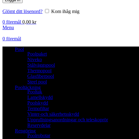
Glömt ditt lösenord?
Kom ihåg mig
0
föremål
0,00
kr
Menu
0
föremål
Pool
Poolpaket
Niveko
Stålväggspool
Thermopool
Glasfiberpool
Steel pool
Pooltäckning
Pooltak
Lamellskydd
Poolskydd
Termofiltar
Vinter-och säkerhetsskydd
Upprullningsanordningar och teleskoprör
Reservdelar
Rengöring
Poolrobotar