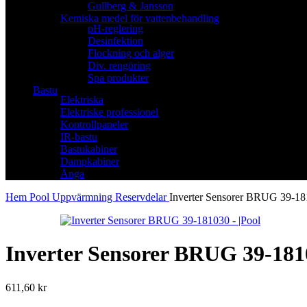
Gullberg & Jansson
Kemiska medel för vattenbehandling
pH-reglering
Desinfektion
Flockning och alger
Div. rengöring
Spa produkter
Bastu
Elektriska
Elektriske professionel
Kontrollpaneler
IR-bastu
Bastukabiner
Dampkabiner
Ånga
Hem
Pool
Uppvärmning
Reservdelar
Inverter Sensorer BRUG 39-1
Inverter Sensorer BRUG 39-181
611,60
kr