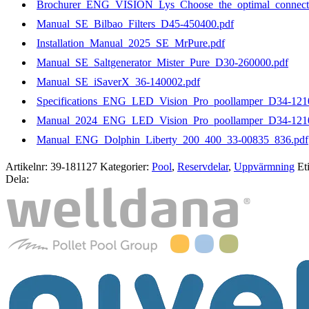
Brochurer_ENG_VISION_Lys_Choose_the_optimal_connecti
Manual_SE_Bilbao_Filters_D45-450400.pdf
Installation_Manual_2025_SE_MrPure.pdf
Manual_SE_Saltgenerator_Mister_Pure_D30-260000.pdf
Manual_SE_iSaverX_36-140002.pdf
Specifications_ENG_LED_Vision_Pro_poollamper_D34-121
Manual_2024_ENG_LED_Vision_Pro_poollamper_D34-1210
Manual_ENG_Dolphin_Liberty_200_400_33-00835_836.pdf
Artikelnr:
39-181127
Kategorier:
Pool
,
Reservdelar
,
Uppvärmning
Eti
Dela: