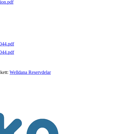
on.pdf
044.pdf
44.pdf
kett:
Welldana Reservdelar