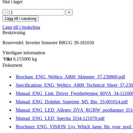
Slut i lager
Inverter
Sensorer
Lägg till i varukorg
BRUG
Lägg till i önskelista
39-
Beskrivning
181030
mängd
Reservedel. Inverter Sensorer BRUG 39-181030
Ytterligare information
Vikt
0,155000 kg
Dokument
Brochure_ENG_Weltico_A800_Skimmer_37-230800.pdf
Specifications_ENG_Weltico_A800_Technical_Sheet_37-230
Manual_ENG_Link_Driver_Fjernbetjening_60VA_34-121009
Manual_ENG_Dolphin_Supreme_M5_Bio_33-001014.pdf
Manual_ENG_LED_Allegro_DVA_RGBW_poollamper_D34-
Manual_ENG_LED_Spectra_D34-121070.pdf
Brochurer_ENG_VISION_Lys_Which_lamp_fits_your_pool_b