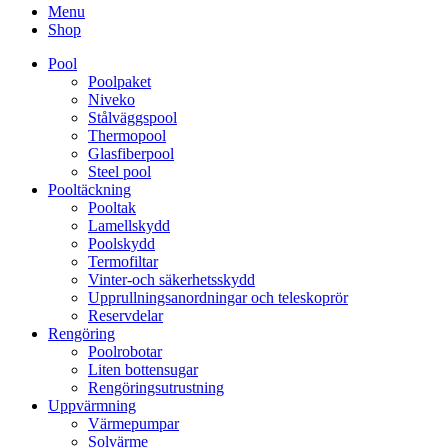
Menu
Shop
Pool
Poolpaket
Niveko
Stålväggspool
Thermopool
Glasfiberpool
Steel pool
Pooltäckning
Pooltak
Lamellskydd
Poolskydd
Termofiltar
Vinter-och säkerhetsskydd
Upprullningsanordningar och teleskoprör
Reservdelar
Rengöring
Poolrobotar
Liten bottensugar
Rengöringsutrustning
Uppvärmning
Värmepumpar
Solvärme