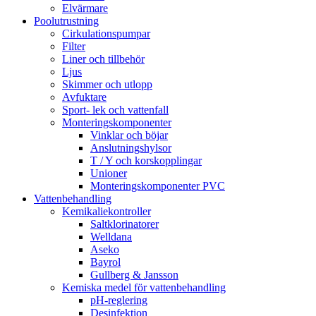
Elvärmare
Poolutrustning
Cirkulationspumpar
Filter
Liner och tillbehör
Ljus
Skimmer och utlopp
Avfuktare
Sport- lek och vattenfall
Monteringskomponenter
Vinklar och böjar
Anslutningshylsor
T / Y och korskopplingar
Unioner
Monteringskomponenter PVC
Vattenbehandling
Kemikaliekontroller
Saltklorinatorer
Welldana
Aseko
Bayrol
Gullberg & Jansson
Kemiska medel för vattenbehandling
pH-reglering
Desinfektion