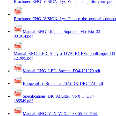
Brochurer_ENG_VISION_Lys_Which_lamp_fits_your_pool_b
Brochurer_ENG_VISION_Lys_Choose_the_optimal_connecti
Manual_ENG_Dolphin_Supreme_M5_Bio_33-
001014.pdf
Manual_ENG_LED_Allegro_DVA_RGBW_poollamper_D3
121095.pdf
Manual_ENG_LED_Spectra_D34-121070.pdf
Haogenplast_Brochure_2025-DK-DIGITAL.pdf
Specifications_DK_Affugter_VPX-T_D34-
185549.pdf
Manual_ENG_VPX-VPX-T_33-55-77_D34-