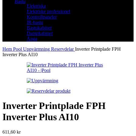
Bastu
Elektriska
Elektriske professionel
Kontrollpaneler
IR-bastu
Bastukabiner
Dampkabiner
Ånga
Hem
Pool
Uppvärmning
Reservdelar
Inverter Printplade FPH
Inverter Plus AI10
Inverter Printplade FPH
Inverter Plus AI10
611,60
kr