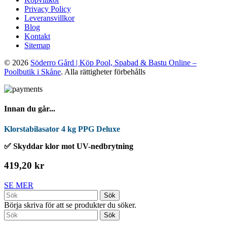
Privacy Policy
Leveransvillkor
Blog
Kontakt
Sitemap
© 2026
Söderro Gård | Köp Pool, Spabad & Bastu Online –
Poolbutik i Skåne
. Alla rättigheter förbehålls
Innan du går...
Klorstabilasator 4 kg PPG Deluxe
✅ Skyddar klor mot UV-nedbrytning
419,20 kr
SE MER
Sök
Börja skriva för att se produkter du söker.
Sök