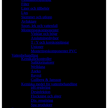
Filter
Liner och tillbehör
Ljus
Skimmer och utlopp
Avfuktare
Sport- lek och vattenfall
Monteringskomponenter
Vinklar och böjar
Anslutningshylsor
T / Y och korskopplingar
Unioner
Monteringskomponenter PVC
Vattenbehandling
Kemikaliekontroller
Saltklorinatorer
Welldana
Aseko
Bayrol
Gullberg & Jansson
Kemiska medel för vattenbehandling
pH-reglering
Desinfektion
Flockning och alger
Div. rengöring
Spa produkter