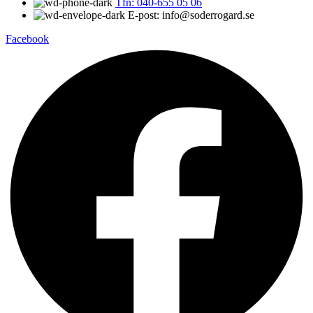
Tfn: 040-655 05 06
E-post: info@soderrogard.se
Facebook