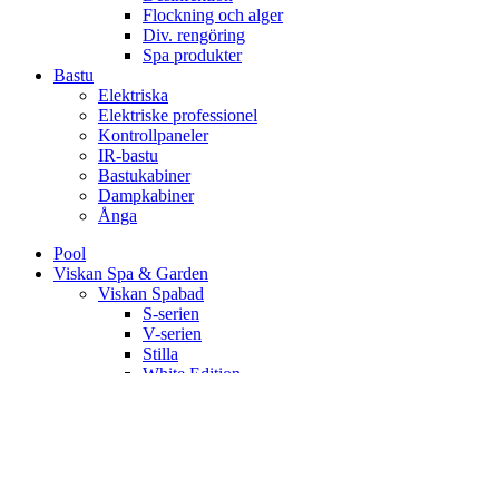
Flockning och alger
Div. rengöring
Spa produkter
Bastu
Elektriska
Elektriske professionel
Kontrollpaneler
IR-bastu
Bastukabiner
Dampkabiner
Ånga
Pool
Viskan Spa & Garden
Viskan Spabad
S-serien
V-serien
Stilla
White Edition
Signum
Kall/varmbad
Spa Tillbehör
Pergola
Utekök
Bastu