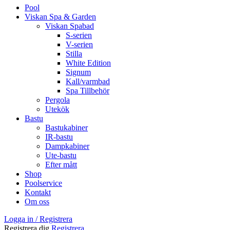
Pool
Viskan Spa & Garden
Viskan Spabad
S-serien
V-serien
Stilla
White Edition
Signum
Kall/varmbad
Spa Tillbehör
Pergola
Utekök
Bastu
Bastukabiner
IR-bastu
Dampkabiner
Ute-bastu
Efter mått
Shop
Poolservice
Kontakt
Om oss
Logga in / Registrera
Registrera dig
Registrera