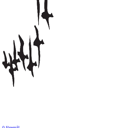
0
föremål