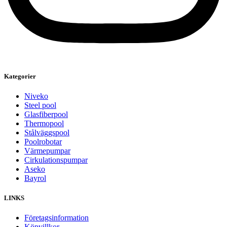
Kategorier
Niveko
Steel pool
Glasfiberpool
Thermopool
Stålväggspool
Poolrobotar
Värmepumpar
Cirkulationspumpar
Aseko
Bayrol
LINKS
Företagsinformation
Köpvillkor