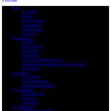
Pool
Poolpaket
Niveko
Stålväggspool
Thermopool
Glasfiberpool
Steel pool
Pooltäckning
Pooltak
Lamellskydd
Poolskydd
Termofiltar
Vinter-och säkerhetsskydd
Upprullningsanordningar och teleskoprör
Reservdelar
Rengöring
Poolrobotar
Liten bottensugar
Rengöringsutrustning
Uppvärmning
Värmepumpar
Solvärme
Elvärmare
Poolutrustning
Cirkulationspumpar