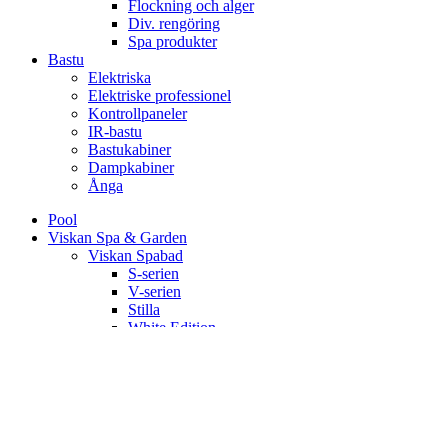
Flockning och alger
Div. rengöring
Spa produkter
Bastu
Elektriska
Elektriske professionel
Kontrollpaneler
IR-bastu
Bastukabiner
Dampkabiner
Ånga
Pool
Viskan Spa & Garden
Viskan Spabad
S-serien
V-serien
Stilla
White Edition
Signum
Kall/varmbad
Spa Tillbehör
Pergola
Utekök
Bastu