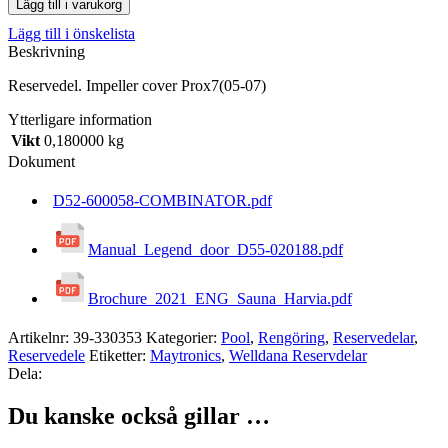
Lägg till i varukorg
Prox7(05-
Lägg till i önskelista
07)
Beskrivning
mängd
Reservedel. Impeller cover Prox7(05-07)
Ytterligare information
Vikt
0,180000 kg
Dokument
D52-600058-COMBINATOR.pdf
Manual_Legend_door_D55-020188.pdf
Brochure_2021_ENG_Sauna_Harvia.pdf
Artikelnr:
39-330353
Kategorier:
Pool
,
Rengöring
,
Reservedelar
,
Reservedele
Etiketter:
Maytronics
,
Welldana Reservdelar
Dela:
Du kanske också gillar …