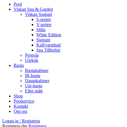
Pool
Viskan Spa & Garden
Viskan Spabad
S-serien
V-serien
Stilla
White Edition
Signum
Kall/varmbad
Spa Tillbehör
Pergola
Utekök
Bastu
Bastukabiner
IR-bastu
Dampkabiner
Ute-bastu
Efter mått
Shop
Poolservice
Kontakt
Om oss
Logga in / Registrera
Registrera dig
Registrera