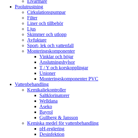
Elvärmare
Poolutrustning
Cirkulationspumpar
Filter
Liner och tillbehör
Ljus
Skimmer och utlopp
Avfuktare
Sport- lek och vattenfall
Monteringskomponenter
Vinklar och böjar
Anslutningshylsor
T / Y och korskopplingar
Unioner
Monteringskomponenter PVC
Vattenbehandling
Kemikaliekontroller
Saltklorinatorer
Welldana
Aseko
Bayrol
Gullberg & Jansson
Kemiska medel för vattenbehandling
pH-reglering
Desinfektion