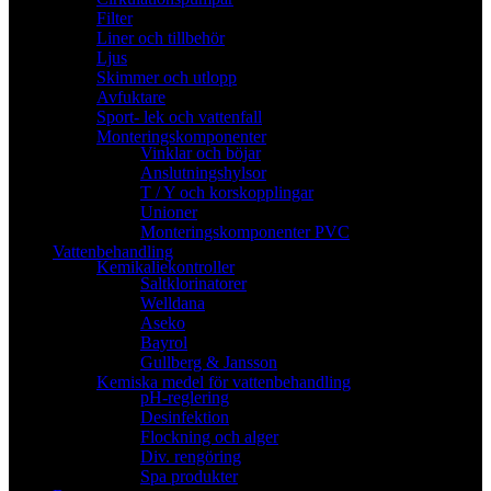
Filter
Liner och tillbehör
Ljus
Skimmer och utlopp
Avfuktare
Sport- lek och vattenfall
Monteringskomponenter
Vinklar och böjar
Anslutningshylsor
T / Y och korskopplingar
Unioner
Monteringskomponenter PVC
Vattenbehandling
Kemikaliekontroller
Saltklorinatorer
Welldana
Aseko
Bayrol
Gullberg & Jansson
Kemiska medel för vattenbehandling
pH-reglering
Desinfektion
Flockning och alger
Div. rengöring
Spa produkter