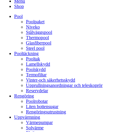
Menu
Shop
Pool
Poolpaket
Niveko
Stålväggspool
Thermopool
Glasfiberpool
Steel pool
Pooltäckning
Pooltak
Lamellskydd
Poolskydd
Termofiltar
Vinter-och säkerhetsskydd
Upprullningsanordningar och teleskoprör
Reservdelar
Rengöring
Poolrobotar
Liten bottensugar
Rengöringsutrustning
Uppvärmning
Värmepumpar
Solvärme