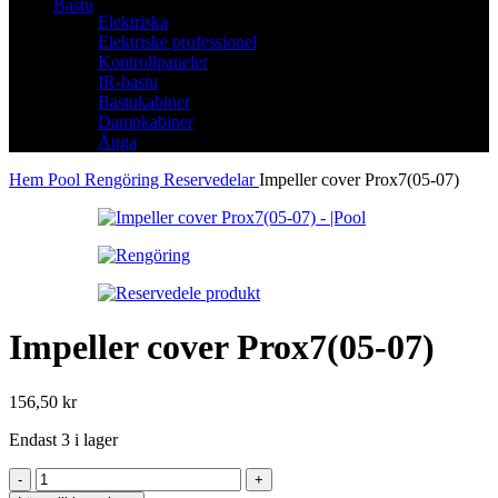
Bastu
Elektriska
Elektriske professionel
Kontrollpaneler
IR-bastu
Bastukabiner
Dampkabiner
Ånga
Hem
Pool
Rengöring
Reservedelar
Impeller cover Prox7(05-07)
Impeller cover Prox7(05-07)
156,50
kr
Endast 3 i lager
Impeller
cover