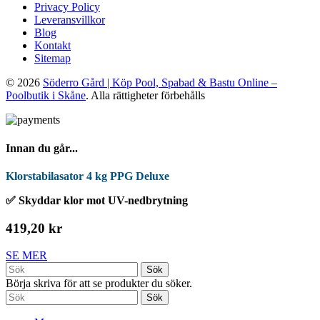
Privacy Policy
Leveransvillkor
Blog
Kontakt
Sitemap
© 2026
Söderro Gård | Köp Pool, Spabad & Bastu Online –
Poolbutik i Skåne
. Alla rättigheter förbehålls
Innan du går...
Klorstabilasator 4 kg PPG Deluxe
✅ Skyddar klor mot UV-nedbrytning
419,20 kr
SE MER
Sök
Börja skriva för att se produkter du söker.
Sök