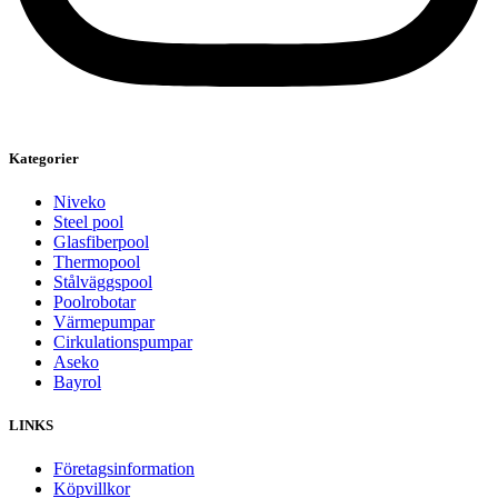
Kategorier
Niveko
Steel pool
Glasfiberpool
Thermopool
Stålväggspool
Poolrobotar
Värmepumpar
Cirkulationspumpar
Aseko
Bayrol
LINKS
Företagsinformation
Köpvillkor