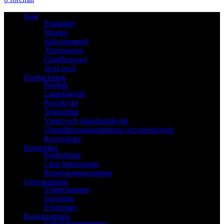
Pool
Poolpaket
Niveko
Stålväggspool
Thermopool
Glasfiberpool
Steel pool
Pooltäckning
Pooltak
Lamellskydd
Poolskydd
Termofiltar
Vinter-och säkerhetsskydd
Upprullningsanordningar och teleskoprör
Reservdelar
Rengöring
Poolrobotar
Liten bottensugar
Rengöringsutrustning
Uppvärmning
Värmepumpar
Solvärme
Elvärmare
Poolutrustning
Cirkulationspumpar