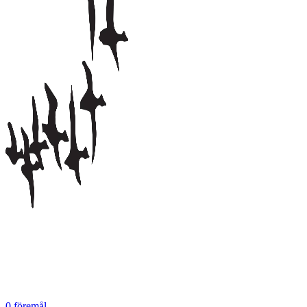
0
föremål