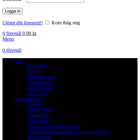
Logga in
Glömt ditt lösenord?
Kom ihåg mig
0
föremål
0,00
kr
Menu
0
föremål
Pool
Poolpaket
Niveko
Stålväggspool
Thermopool
Glasfiberpool
Steel pool
Pooltäckning
Pooltak
Lamellskydd
Poolskydd
Termofiltar
Vinter-och säkerhetsskydd
Upprullningsanordningar och teleskoprör
Reservdelar