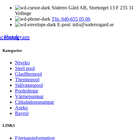
Söderro Gård AB, Stortorget 13 F 235 31
Vellinge
Tfn: 040-655 05 06
E-post: info@soderrogard.se
acebook
Instagram
Kategorier
Niveko
Steel pool
Glasfiberpool
Thermopool
Stålväggspool
Poolrobotar
Värmepumpar
Cirkulationspumpar
Aseko
Bayrol
LINKS
Företagsinformation