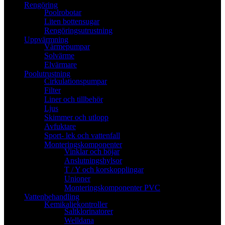
Rengöring
Poolrobotar
Liten bottensugar
Rengöringsutrustning
Uppvärmning
Värmepumpar
Solvärme
Elvärmare
Poolutrustning
Cirkulationspumpar
Filter
Liner och tillbehör
Ljus
Skimmer och utlopp
Avfuktare
Sport- lek och vattenfall
Monteringskomponenter
Vinklar och böjar
Anslutningshylsor
T / Y och korskopplingar
Unioner
Monteringskomponenter PVC
Vattenbehandling
Kemikaliekontroller
Saltklorinatorer
Welldana