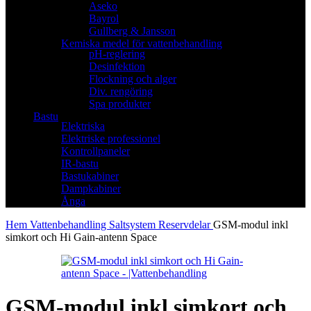
Aseko
Bayrol
Gullberg & Jansson
Kemiska medel för vattenbehandling
pH-reglering
Desinfektion
Flockning och alger
Div. rengöring
Spa produkter
Bastu
Elektriska
Elektriske professionel
Kontrollpaneler
IR-bastu
Bastukabiner
Dampkabiner
Ånga
Hem
Vattenbehandling
Saltsystem
Reservdelar
GSM-modul inkl
simkort och Hi Gain-antenn Space
GSM-modul inkl simkort och