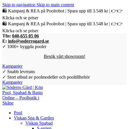
Skip to navigation
Skip to main content
🛍️ Kampanj & REA på Poolrobot | Spara upp till 3.548 kr | 👉👉
Klicka och se priser
🛍️ Kampanj & REA på Poolrobot | Spara upp till 3.548 kr | 👉👉
Klicka och se priser
Tfn:
040-655 05 06
E:
info@soderrogard.se
✓ 1000+ byggda pooler
Besök vårt showroom!
Kampanjer
✓ Snabb leverans
✓ Stort utbud av poolmodeller och pooltillbehör
Kampanjer
Pool
Viskan Spa & Garden
Viskan Spabad
S-serien