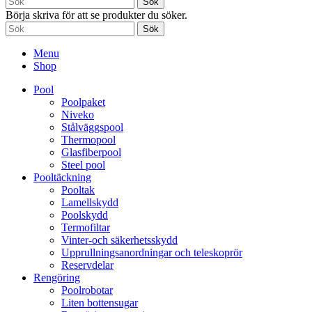
Sök
Börja skriva för att se produkter du söker.
Sök
Menu
Shop
Pool
Poolpaket
Niveko
Stålväggspool
Thermopool
Glasfiberpool
Steel pool
Pooltäckning
Pooltak
Lamellskydd
Poolskydd
Termofiltar
Vinter-och säkerhetsskydd
Upprullningsanordningar och teleskoprör
Reservdelar
Rengöring
Poolrobotar
Liten bottensugar