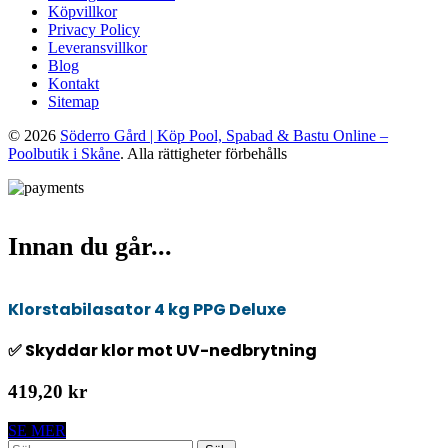
Köpvillkor
Privacy Policy
Leveransvillkor
Blog
Kontakt
Sitemap
© 2026
Söderro Gård | Köp Pool, Spabad & Bastu Online –
Poolbutik i Skåne
. Alla rättigheter förbehålls
Innan du går...
Klorstabilasator 4 kg PPG Deluxe
✅ Skyddar klor mot UV-nedbrytning
419,20 kr
SE MER