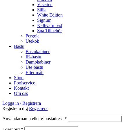
V-serien
Stilla
White Edition
Signum
Kall/varmbad
Spa Tillbehör
Pergola
Utekök
Bastu
Bastukabiner
IR-bastu
Dampkabiner
Ute-bastu
Efter mått
Shop
Poolservice
Kontakt
Om oss
Logga in / Registrera
Registrera dig
Registrera
Obligatoriskt
Användarnamn eller e-postadress
*
Obligatoriskt
Lösenord
*