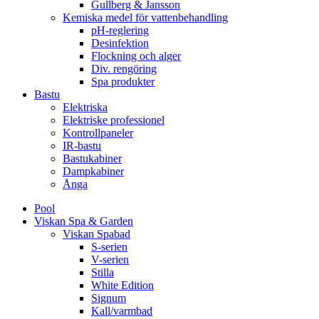
Gullberg & Jansson
Kemiska medel för vattenbehandling
pH-reglering
Desinfektion
Flockning och alger
Div. rengöring
Spa produkter
Bastu
Elektriska
Elektriske professionel
Kontrollpaneler
IR-bastu
Bastukabiner
Dampkabiner
Ånga
Pool
Viskan Spa & Garden
Viskan Spabad
S-serien
V-serien
Stilla
White Edition
Signum
Kall/varmbad