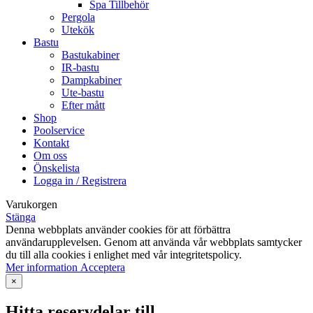
Spa Tillbehör
Pergola
Utekök
Bastu
Bastukabiner
IR-bastu
Dampkabiner
Ute-bastu
Efter mått
Shop
Poolservice
Kontakt
Om oss
Önskelista
Logga in / Registrera
Varukorgen
Stänga
Denna webbplats använder cookies för att förbättra
användarupplevelsen. Genom att använda vår webbplats samtycker
du till alla cookies i enlighet med vår integritetspolicy.
Mer
Mer information
Acceptera
information
×
Hitta reservdelar till