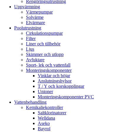
Rengöringsutrustning
Uppvärmning
Värmepumpar
Solvärme
Elvärmare
Poolutrustning
Cirkulationspumpar
Filter
Liner och tillbehör
Ljus
Skimmer och utlopp
Avfuktare
Sport- lek och vattenfall
Monteringskomponenter
Vinklar och böjar
Anslutningshylsor
T / Y och korskopplingar
Unioner
Monteringskomponenter PVC
Vattenbehandling
Kemikaliekontroller
Saltklorinatorer
Welldana
Aseko
Bayrol