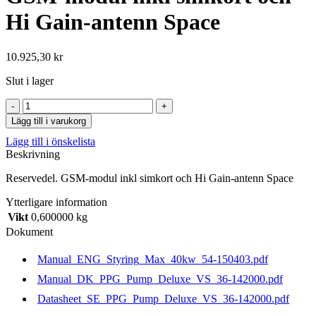
Hi Gain-antenn Space
10.925,30
kr
Slut i lager
GSM-
modul
Lägg till i varukorg
inkl
Lägg till i önskelista
simkort
Beskrivning
och
Hi
Reservedel. GSM-modul inkl simkort och Hi Gain-antenn Space
Gain-
antenn
Ytterligare information
Space
Vikt
0,600000 kg
mängd
Dokument
Manual_ENG_Styring_Max_40kw_54-150403.pdf
Manual_DK_PPG_Pump_Deluxe_VS_36-142000.pdf
Datasheet_SE_PPG_Pump_Deluxe_VS_36-142000.pdf