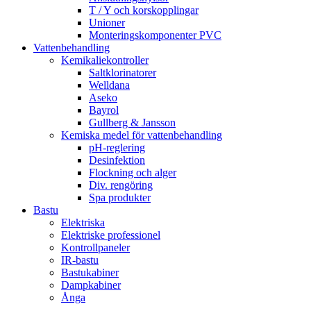
T / Y och korskopplingar
Unioner
Monteringskomponenter PVC
Vattenbehandling
Kemikaliekontroller
Saltklorinatorer
Welldana
Aseko
Bayrol
Gullberg & Jansson
Kemiska medel för vattenbehandling
pH-reglering
Desinfektion
Flockning och alger
Div. rengöring
Spa produkter
Bastu
Elektriska
Elektriske professionel
Kontrollpaneler
IR-bastu
Bastukabiner
Dampkabiner
Ånga