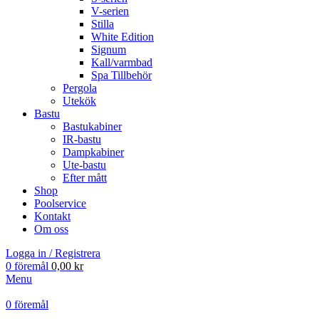
V-serien
Stilla
White Edition
Signum
Kall/varmbad
Spa Tillbehör
Pergola
Utekök
Bastu
Bastukabiner
IR-bastu
Dampkabiner
Ute-bastu
Efter mått
Shop
Poolservice
Kontakt
Om oss
Logga in / Registrera
0
föremål
0,00
kr
Menu
0
föremål