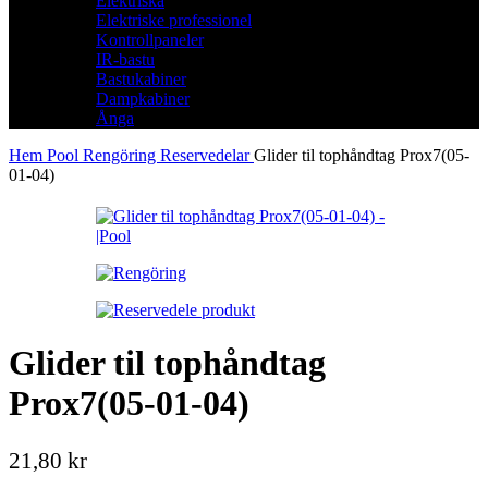
Elektriska
Elektriske professionel
Kontrollpaneler
IR-bastu
Bastukabiner
Dampkabiner
Ånga
Hem
Pool
Rengöring
Reservedelar
Glider til tophåndtag Prox7(05-
01-04)
Glider til tophåndtag
Prox7(05-01-04)
21,80
kr