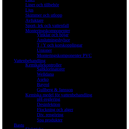
Liner och tillbehör
Ljus
Skimmer och utlopp
Avfuktare
Sport- lek och vattenfall
Monteringskomponenter
Vinklar och böjar
Anslutningshylsor
T / Y och korskopplingar
Unioner
Monteringskomponenter PVC
Vattenbehandling
Kemikaliekontroller
Saltklorinatorer
Welldana
Aseko
Bayrol
Gullberg & Jansson
Kemiska medel för vattenbehandling
pH-reglering
Desinfektion
Flockning och alger
Div. rengöring
Spa produkter
Bastu