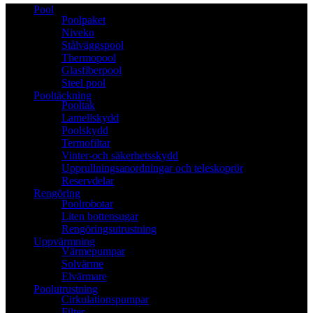
Pool
Poolpaket
Niveko
Stålväggspool
Thermopool
Glasfiberpool
Steel pool
Pooltäckning
Pooltak
Lamellskydd
Poolskydd
Termofiltar
Vinter-och säkerhetsskydd
Upprullningsanordningar och teleskoprör
Reservdelar
Rengöring
Poolrobotar
Liten bottensugar
Rengöringsutrustning
Uppvärmning
Värmepumpar
Solvärme
Elvärmare
Poolutrustning
Cirkulationspumpar
Filter