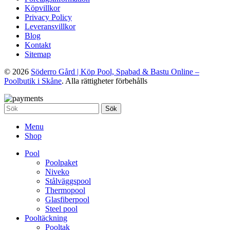
Köpvillkor
Privacy Policy
Leveransvillkor
Blog
Kontakt
Sitemap
© 2026
Söderro Gård | Köp Pool, Spabad & Bastu Online –
Poolbutik i Skåne
. Alla rättigheter förbehålls
Sök
Menu
Shop
Pool
Poolpaket
Niveko
Stålväggspool
Thermopool
Glasfiberpool
Steel pool
Pooltäckning
Pooltak