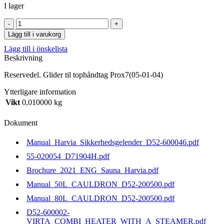
I lager
Glider
til
Lägg till i varukorg
tophåndtag
Lägg till i önskelista
Prox7(05-
Beskrivning
01-
04)
Reservedel. Glider til tophåndtag Prox7(05-01-04)
mängd
Ytterligare information
Vikt
0,010000 kg
Dokument
Manual_Harvia_Sikkerhedsgelender_D52-600046.pdf
55-020054_D71904H.pdf
Brochure_2021_ENG_Sauna_Harvia.pdf
Manual_50L_CAULDRON_D52-200500.pdf
Manual_80L_CAULDRON_D52-200500.pdf
D52-600002-
VIRTA_COMBI_HEATER_WITH_A_STEAMER.pdf