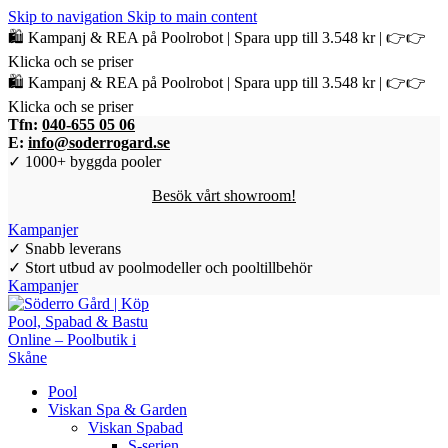
Skip to navigation
Skip to main content
🛍️ Kampanj & REA på Poolrobot | Spara upp till 3.548 kr | 👉👉
Klicka och se priser
🛍️ Kampanj & REA på Poolrobot | Spara upp till 3.548 kr | 👉👉
Klicka och se priser
Tfn:
040-655 05 06
E:
info@soderrogard.se
✓ 1000+ byggda pooler
Besök vårt showroom!
Kampanjer
✓ Snabb leverans
✓ Stort utbud av poolmodeller och pooltillbehör
Kampanjer
Pool
Viskan Spa & Garden
Viskan Spabad
S-serien