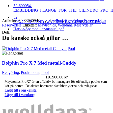
52-600054-
EMBEDDING_FLANGE_FOR_THE_CILINDRO_PRO_HE
52-
Artikelnr:
39-330309
Kategorier:
Pool
,
Rengöring
,
Reservedelar
,
200472_LEGEND_WATER_HEATER_25_LITRES.pdf
Reservedele
Etiketter:
Maytronics
,
Welldana Reservdelar
Harvia-Spamoduler-manual.pdf
Dela:
Du kanske också gillar …
Dolphin Pro X 7 Med metall-Caddy
Rengöring
,
Poolrobotar
,
Pool
116.900,00
kr
Maytronics ProX7 är en effektiv bottensugare för offentliga pooler som
kör på botten. De aktiva borstarna skrubbar ytorna och avlägsnar
Lägg till i önskelista
Lägg till i varukorg