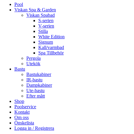
Pool
Viskan Spa & Garden
Viskan Spabad
S-serien
V-serien
Stilla
White Edition
Signum
Kall/varmbad
Spa Tillbehör
Pergola
Utekök
Bastu
Bastukabiner
IR-bastu
Dampkabiner
Ute-bastu
Efter mått
Shop
Poolservice
Kontakt
Om oss
Önskelista
Logga in / Registrera