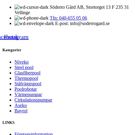
Söderro Gård AB, Stortorget 13 F 235 31
Vellinge
Tfn: 040-655 05 06
E-post: info@soderrogard.se
acebook
Instagram
Kategorier
Niveko
Steel pool
Glasfiberpool
Thermopool
Stålväggspool
Poolrobotar
Värmepumpar
Cirkulationspumpar
Aseko
Bayrol
LINKS
Företagsinformation