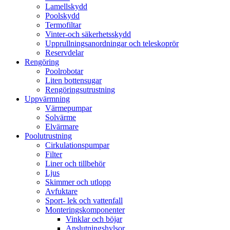
Lamellskydd
Poolskydd
Termofiltar
Vinter-och säkerhetsskydd
Upprullningsanordningar och teleskoprör
Reservdelar
Rengöring
Poolrobotar
Liten bottensugar
Rengöringsutrustning
Uppvärmning
Värmepumpar
Solvärme
Elvärmare
Poolutrustning
Cirkulationspumpar
Filter
Liner och tillbehör
Ljus
Skimmer och utlopp
Avfuktare
Sport- lek och vattenfall
Monteringskomponenter
Vinklar och böjar
Anslutningshylsor