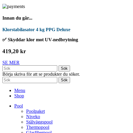
Innan du går...
Klorstabilasator 4 kg PPG Deluxe
✅ Skyddar klor mot UV-nedbrytning
419,20 kr
SE MER
Sök
Börja skriva för att se produkter du söker.
Sök
Menu
Shop
Pool
Poolpaket
Niveko
Stålväggspool
Thermopool
Glasfiberpool