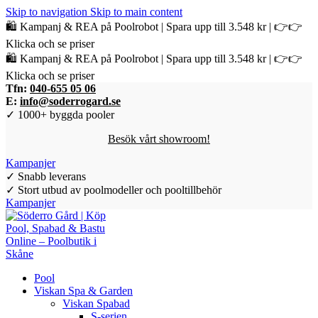
Skip to navigation
Skip to main content
🛍️ Kampanj & REA på Poolrobot | Spara upp till 3.548 kr | 👉👉
Klicka och se priser
🛍️ Kampanj & REA på Poolrobot | Spara upp till 3.548 kr | 👉👉
Klicka och se priser
Tfn:
040-655 05 06
E:
info@soderrogard.se
✓ 1000+ byggda pooler
Besök vårt showroom!
Kampanjer
✓ Snabb leverans
✓ Stort utbud av poolmodeller och pooltillbehör
Kampanjer
Pool
Viskan Spa & Garden
Viskan Spabad
S-serien