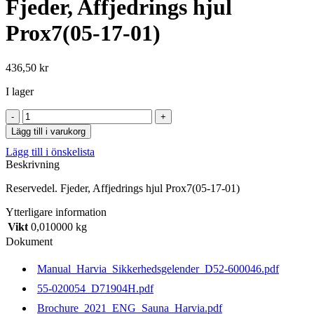
Fjeder, Affjedrings hjul
Prox7(05-17-01)
436,50
kr
I lager
Fjeder,
Affjedrings
Lägg till i varukorg
hjul
Lägg till i önskelista
Prox7(05-
Beskrivning
17-
01)
Reservedel. Fjeder, Affjedrings hjul Prox7(05-17-01)
mängd
Ytterligare information
Vikt
0,010000 kg
Dokument
Manual_Harvia_Sikkerhedsgelender_D52-600046.pdf
55-020054_D71904H.pdf
Brochure_2021_ENG_Sauna_Harvia.pdf