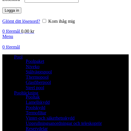
Logga in
Glömt ditt lösenord?
Kom ihåg mig
0
föremål
0,00
kr
Menu
0
föremål
Pool
Poolpaket
Niveko
Stålväggspool
Thermopool
Glasfiberpool
Steel pool
Pooltäckning
Pooltak
Lamellskydd
Poolskydd
Termofiltar
Vinter-och säkerhetsskydd
Upprullningsanordningar och teleskoprör
Reservdelar