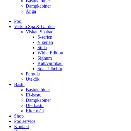
Bastukabiner
Dampkabiner
Ånga
Pool
Viskan Spa & Garden
Viskan Spabad
S-serien
V-serien
Stilla
White Edition
Signum
Kall/varmbad
Spa Tillbehör
Pergola
Utekök
Bastu
Bastukabiner
IR-bastu
Dampkabiner
Ute-bastu
Efter mått
Shop
Poolservice
Kontakt