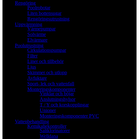
Rengöring
Poolrobotar
Liten bottensugar
Rengöringsutrustning
Uppvärmning
Värmepumpar
Solvärme
Elvärmare
Poolutrustning
Cirkulationspumpar
Filter
Liner och tillbehör
Ljus
Skimmer och utlopp
Avfuktare
Sport- lek och vattenfall
Monteringskomponenter
Vinklar och böjar
Anslutningshylsor
T / Y och korskopplingar
Unioner
Monteringskomponenter PVC
Vattenbehandling
Kemikaliekontroller
Saltklorinatorer
Welldana