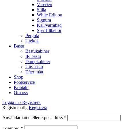
V-serien
Stilla
White Edition
Signum
Kall/varmbad
Spa Tillbehör
Pergola
Utekök
Bastu
Bastukabiner
IR-bastu
Dampkabiner
Ute-bastu
Efter mått
Shop
Poolservice
Kontakt
Om oss
Logga in / Registrera
Registrera dig
Registrera
Obligatoriskt
Användarnamn eller e-postadress
*
Obligatoriskt
Lösenord
*