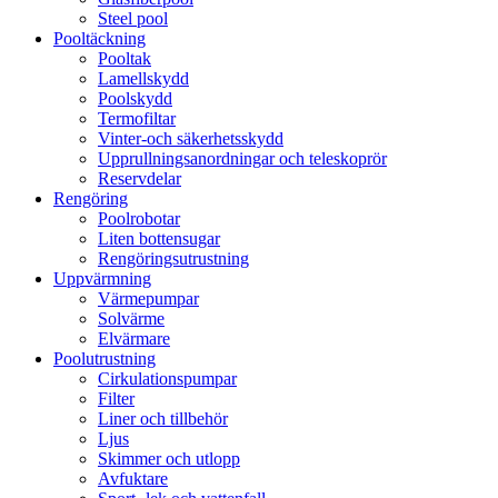
Steel pool
Pooltäckning
Pooltak
Lamellskydd
Poolskydd
Termofiltar
Vinter-och säkerhetsskydd
Upprullningsanordningar och teleskoprör
Reservdelar
Rengöring
Poolrobotar
Liten bottensugar
Rengöringsutrustning
Uppvärmning
Värmepumpar
Solvärme
Elvärmare
Poolutrustning
Cirkulationspumpar
Filter
Liner och tillbehör
Ljus
Skimmer och utlopp
Avfuktare