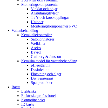
Sport- lek och vattenfall
Monteringskomponenter
Vinklar och böjar
Anslutningshylsor
T / Y och korskopplingar
Unioner
Monteringskomponenter PVC
Vattenbehandling
Kemikaliekontroller
Saltklorinatorer
Welldana
Aseko
Bayrol
Gullberg & Jansson
Kemiska medel för vattenbehandling
pH-reglering
Desinfektion
Flockning och alger
Div. rengöring
Spa produkter
Bastu
Elektriska
Elektriske professionel
Kontrollpaneler
IR-bastu