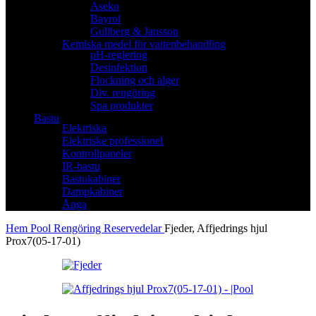
Aseko
Bayrol
Gullberg & Jansson
Kemiska medel för vattenbehandling
pH-reglering
Desinfektion
Flockning och alger
Div. rengöring
Spa produkter
Bastu
Elektriska
Elektriske professionel
Kontrollpaneler
IR-bastu
Bastukabiner
Dampkabiner
Ånga
Hem
Pool
Rengöring
Reservedelar
Fjeder, Affjedrings hjul
Prox7(05-17-01)