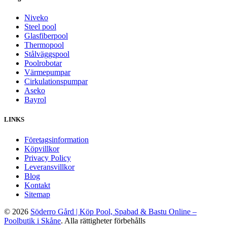
Niveko
Steel pool
Glasfiberpool
Thermopool
Stålväggspool
Poolrobotar
Värmepumpar
Cirkulationspumpar
Aseko
Bayrol
LINKS
Företagsinformation
Köpvillkor
Privacy Policy
Leveransvillkor
Blog
Kontakt
Sitemap
© 2026
Söderro Gård | Köp Pool, Spabad & Bastu Online –
Poolbutik i Skåne
. Alla rättigheter förbehålls