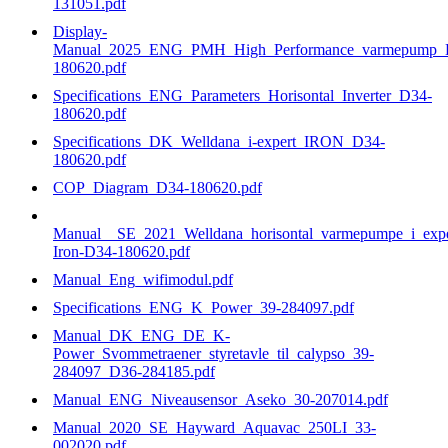
131051.pdf
Display-
Manual_2025_ENG_PMH_High_Performance_varmepump_
180620.pdf
Specifications_ENG_Parameters_Horisontal_Inverter_D34-
180620.pdf
Specifications_DK_Welldana_i-expert_IRON_D34-
180620.pdf
COP_Diagram_D34-180620.pdf
Manual__SE_2021_Welldana_horisontal_varmepumpe_i_exper
Iron-D34-180620.pdf
Manual_Eng_wifimodul.pdf
Specifications_ENG_K_Power_39-284097.pdf
Manual_DK_ENG_DE_K-
Power_Svommetraener_styretavle_til_calypso_39-
284097_D36-284185.pdf
Manual_ENG_Niveausensor_Aseko_30-207014.pdf
Manual_2020_SE_Hayward_Aquavac_250LI_33-
002020.pdf