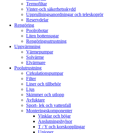
Termofiltar
Vinter-och säkerhetsskydd
Upprullningsanordningar och teleskoprör
Reservdelar
Rengöring
Poolrobotar
Liten bottensugar
Rengöringsutrustning
Uppvärmning
Värmepumpar
Solvärme
Elvärmare
Poolutrustning
Cirkulationspumpar
Filter
Liner och tillbehör
Ljus
Skimmer och utlopp
Avfuktare
Sport- lek och vattenfall
Monteringskomponenter
Vinklar och böjar
Anslutningshylsor
T / Y och korskopplingar
Unioner