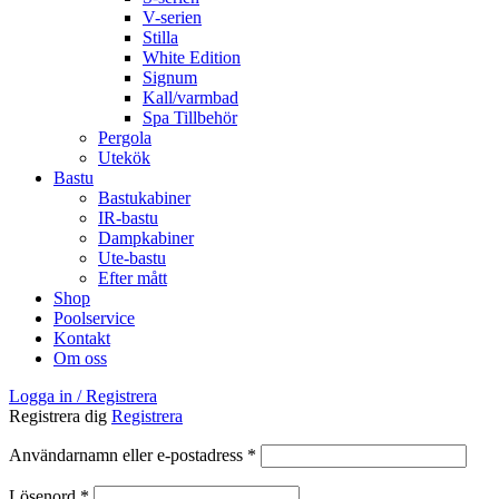
V-serien
Stilla
White Edition
Signum
Kall/varmbad
Spa Tillbehör
Pergola
Utekök
Bastu
Bastukabiner
IR-bastu
Dampkabiner
Ute-bastu
Efter mått
Shop
Poolservice
Kontakt
Om oss
Logga in / Registrera
Registrera dig
Registrera
Obligatoriskt
Användarnamn eller e-postadress
*
Obligatoriskt
Lösenord
*