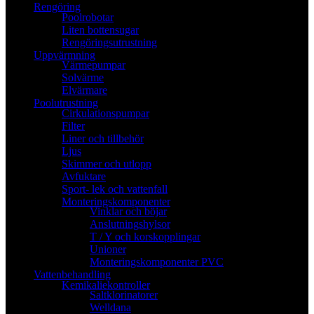
Rengöring
Poolrobotar
Liten bottensugar
Rengöringsutrustning
Uppvärmning
Värmepumpar
Solvärme
Elvärmare
Poolutrustning
Cirkulationspumpar
Filter
Liner och tillbehör
Ljus
Skimmer och utlopp
Avfuktare
Sport- lek och vattenfall
Monteringskomponenter
Vinklar och böjar
Anslutningshylsor
T / Y och korskopplingar
Unioner
Monteringskomponenter PVC
Vattenbehandling
Kemikaliekontroller
Saltklorinatorer
Welldana