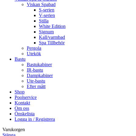
Viskan Spabad
S-serien
V-serien
Stilla
White Edition
Signum
Kall/varmbad
Spa Tillbehör
Pergola
Utekök
Bastu
Bastukabiner
IR-bastu
Dampkabiner
Ute-bastu
Efter mått
Shop
Poolservice
Kontakt
Om oss
Önskelista
Logga in / Registrera
Varukorgen
Stänga