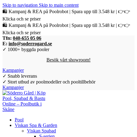
Skip to navigation
Skip to main content
🛍️ Kampanj & REA på Poolrobot | Spara upp till 3.548 kr | 👉👉
Klicka och se priser
🛍️ Kampanj & REA på Poolrobot | Spara upp till 3.548 kr | 👉👉
Klicka och se priser
Tfn:
040-655 05 06
E:
info@soderrogard.se
✓ 1000+ byggda pooler
Besök vårt showroom!
Kampanjer
✓ Snabb leverans
✓ Stort utbud av poolmodeller och pooltillbehör
Kampanjer
Pool
Viskan Spa & Garden
Viskan Spabad
S-serien