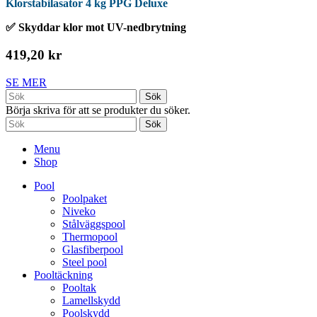
Klorstabilasator 4 kg PPG Deluxe
✅ Skyddar klor mot UV-nedbrytning
419,20 kr
SE MER
Sök
Börja skriva för att se produkter du söker.
Sök
Menu
Shop
Pool
Poolpaket
Niveko
Stålväggspool
Thermopool
Glasfiberpool
Steel pool
Pooltäckning
Pooltak
Lamellskydd
Poolskydd