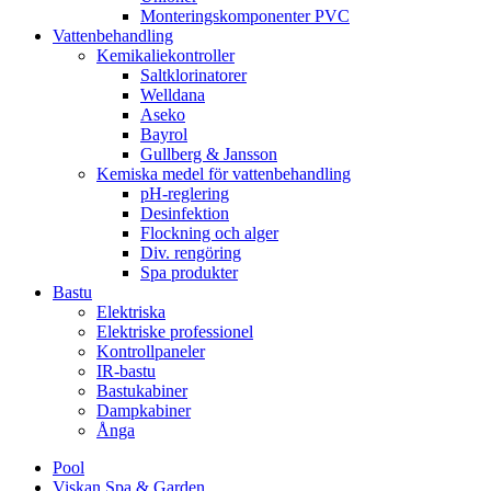
Monteringskomponenter PVC
Vattenbehandling
Kemikaliekontroller
Saltklorinatorer
Welldana
Aseko
Bayrol
Gullberg & Jansson
Kemiska medel för vattenbehandling
pH-reglering
Desinfektion
Flockning och alger
Div. rengöring
Spa produkter
Bastu
Elektriska
Elektriske professionel
Kontrollpaneler
IR-bastu
Bastukabiner
Dampkabiner
Ånga
Pool
Viskan Spa & Garden