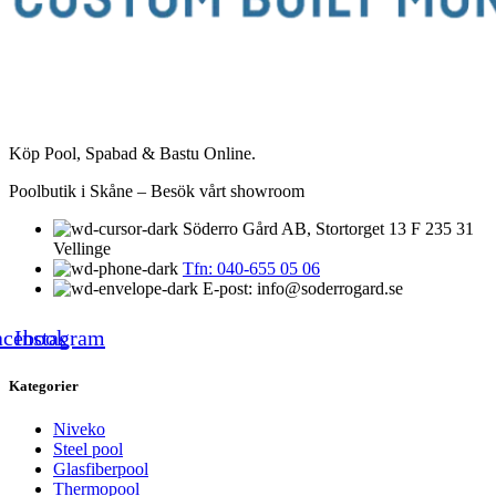
Köp Pool, Spabad & Bastu Online.
Poolbutik i Skåne – Besök vårt showroom
Söderro Gård AB, Stortorget 13 F 235 31
Vellinge
Tfn: 040-655 05 06
E-post: info@soderrogard.se
acebook
Instagram
Kategorier
Niveko
Steel pool
Glasfiberpool
Thermopool