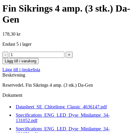
Fin Sikrings 4 amp. (3 stk.) Da-
Gen
178,30
kr
Endast 5 i lager
Fin
Sikrings
Lägg till i varukorg
4
Lägg till i önskelista
amp.
Beskrivning
(3
stk.)
Reservedel. Fin Sikrings 4 amp. (3 stk.) Da-Gen
Da-
Gen
Dokument
mängd
Datasheet_SE_Chlorilong_Classic_4636147.pdf
Specifications_ENG_LED_Dyse_Minilampe_34-
131052.pdf
Specifications_ENG_LED_Dyse_Minilampe_34-