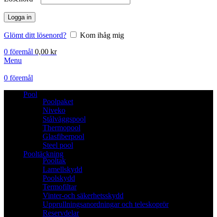
Logga in
Glömt ditt lösenord?
Kom ihåg mig
0
föremål
0,00
kr
Menu
0
föremål
Pool
Poolpaket
Niveko
Stålväggspool
Thermopool
Glasfiberpool
Steel pool
Pooltäckning
Pooltak
Lamellskydd
Poolskydd
Termofiltar
Vinter-och säkerhetsskydd
Upprullningsanordningar och teleskoprör
Reservdelar