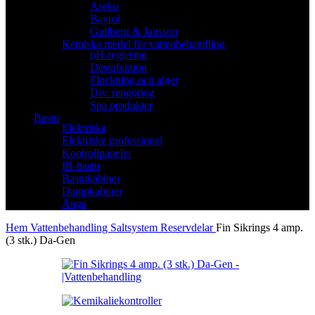
Aseko
Bayrol
Gullberg & Jansson
Kemiska medel för vattenbehandling
pH-reglering
Desinfektion
Flockning och alger
Div. rengöring
Spa produkter
Bastu
Elektriska
Elektriske professionel
Kontrollpaneler
IR-bastu
Bastukabiner
Dampkabiner
Ånga
Hem
Vattenbehandling
Saltsystem
Reservdelar
Fin Sikrings 4 amp.
(3 stk.) Da-Gen