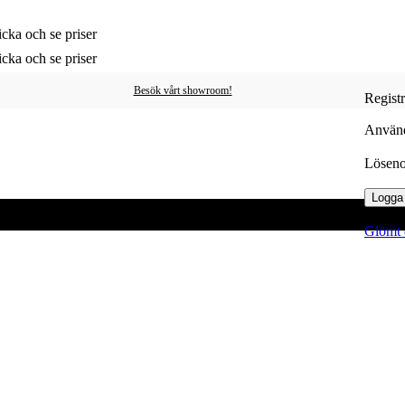
cka och se priser
cka och se priser
Besök vårt showroom!
Regist
Använd
Lösen
Logga 
Glömt 