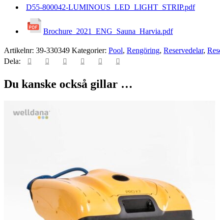
D55-800042-LUMINOUS_LED_LIGHT_STRIP.pdf
Brochure_2021_ENG_Sauna_Harvia.pdf
Artikelnr:
39-330349
Kategorier:
Pool
,
Rengöring
,
Reservedelar
,
Res
Dela:
Du kanske också gillar …