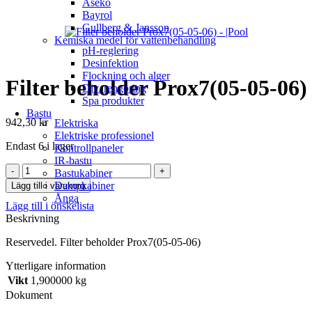
Aseko
Bayrol
Gullberg & Jansson
Kemiska medel för vattenbehandling
pH-reglering
Desinfektion
Flockning och alger
Filter beholder Prox7(05-05-06)
Div. rengöring
Spa produkter
Bastu
942,30
kr
Elektriska
Elektriske professionel
Endast 6 i lager
Kontrollpaneler
IR-bastu
Filter
Bastukabiner
beholder
Dampkabiner
Lägg till i varukorg
Prox7(05-
Ånga
Lägg till i önskelista
05-
Beskrivning
06)
mängd
Reservedel. Filter beholder Prox7(05-05-06)
Ytterligare information
Vikt
1,900000 kg
Dokument