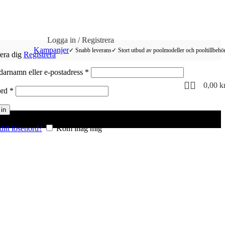
Logga in / Registrera
Kampanjer
✓ Snabb leverans
✓ Stort utbud av poolmodeller och pooltillbehö
rera dig
Registrera
Obligatoriskt
arnamn eller e-postadress
*
0,00
k
Obligatoriskt
ord
*
in
ditt lösenord?
Kom ihåg mig