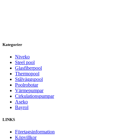
Kategorier
Niveko
Steel pool
Glasfiberpool
Thermopool
Stålväggspool
Poolrobotar
Värmepumpar
Cirkulationspumpar
Aseko
Bayrol
LINKS
Företagsinformation
Köpvillkor