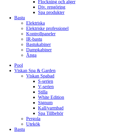
Flockning och alger
Div. rengöring
Spa produkter
Bastu
Elektriska
Elektriske professionel
Kontrollpaneler
IR-bastu
Bastukabiner
Dampkabiner
Ånga
Pool
Viskan Spa & Garden
Viskan Spabad
S-serien
V-serien
Stilla
White Edition
Signum
Kall/varmbad
Spa Tillbehör
Pergola
Utekök
Bastu