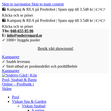
Skip to navigation
Skip to main content
🛍️ Kampanj & REA på Poolrobot | Spara upp till 3.548 kr | 👉👉
Klicka och se priser
🛍️ Kampanj & REA på Poolrobot | Spara upp till 3.548 kr | 👉👉
Klicka och se priser
Tfn:
040-655 05 06
E:
info@soderrogard.se
✓ 1000+ byggda pooler
Besök vårt showroom!
Kampanjer
✓ Snabb leverans
✓ Stort utbud av poolmodeller och pooltillbehör
Kampanjer
Pool
Viskan Spa & Garden
Viskan Spabad
S-serien