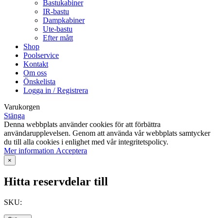
Bastukabiner
IR-bastu
Dampkabiner
Ute-bastu
Efter mått
Shop
Poolservice
Kontakt
Om oss
Önskelista
Logga in / Registrera
Varukorgen
Stänga
Denna webbplats använder cookies för att förbättra
användarupplevelsen. Genom att använda vår webbplats samtycker
du till alla cookies i enlighet med vår integritetspolicy.
Mer
Mer information
Acceptera
information
×
Hitta reservdelar till
SKU: