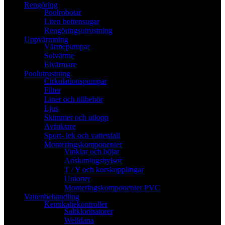
Rengöring
Poolrobotar
Liten bottensugar
Rengöringsutrustning
Uppvärmning
Värmepumpar
Solvärme
Elvärmare
Poolutrustning
Cirkulationspumpar
Filter
Liner och tillbehör
Ljus
Skimmer och utlopp
Avfuktare
Sport- lek och vattenfall
Monteringskomponenter
Vinklar och böjar
Anslutningshylsor
T / Y och korskopplingar
Unioner
Monteringskomponenter PVC
Vattenbehandling
Kemikaliekontroller
Saltklorinatorer
Welldana