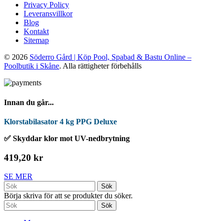
Privacy Policy
Leveransvillkor
Blog
Kontakt
Sitemap
© 2026
Söderro Gård | Köp Pool, Spabad & Bastu Online –
Poolbutik i Skåne
. Alla rättigheter förbehålls
Innan du går...
Klorstabilasator 4 kg PPG Deluxe
✅ Skyddar klor mot UV-nedbrytning
419,20 kr
SE MER
Sök
Börja skriva för att se produkter du söker.
Sök