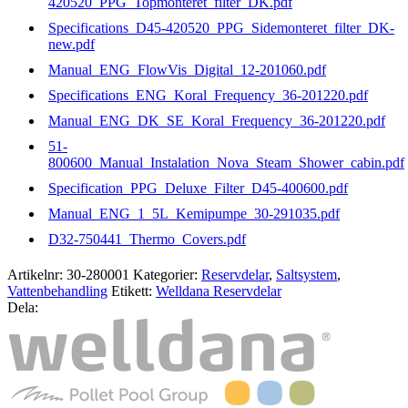
420520_PPG_Topmonteret_filter_DK.pdf
Specifications_D45-420520_PPG_Sidemonteret_filter_DK-
new.pdf
Manual_ENG_FlowVis_Digital_12-201060.pdf
Specifications_ENG_Koral_Frequency_36-201220.pdf
Manual_ENG_DK_SE_Koral_Frequency_36-201220.pdf
51-
800600_Manual_Instalation_Nova_Steam_Shower_cabin.pdf
Specification_PPG_Deluxe_Filter_D45-400600.pdf
Manual_ENG_1_5L_Kemipumpe_30-291035.pdf
D32-750441_Thermo_Covers.pdf
Artikelnr:
30-280001
Kategorier:
Reservdelar
,
Saltsystem
,
Vattenbehandling
Etikett:
Welldana Reservdelar
Dela: