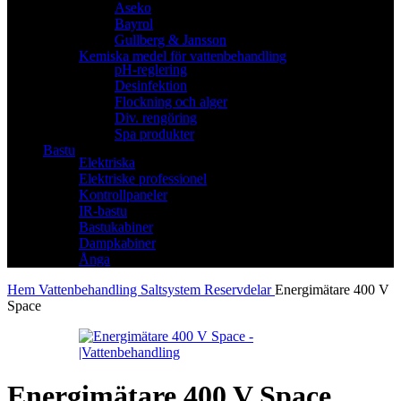
Aseko
Bayrol
Gullberg & Jansson
Kemiska medel för vattenbehandling
pH-reglering
Desinfektion
Flockning och alger
Div. rengöring
Spa produkter
Bastu
Elektriska
Elektriske professionel
Kontrollpaneler
IR-bastu
Bastukabiner
Dampkabiner
Ånga
Hem
Vattenbehandling
Saltsystem
Reservdelar
Energimätare 400 V
Space
Energimätare 400 V Space