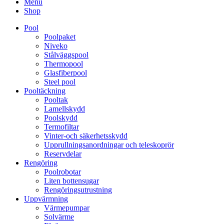
Menu
Shop
Pool
Poolpaket
Niveko
Stålväggspool
Thermopool
Glasfiberpool
Steel pool
Pooltäckning
Pooltak
Lamellskydd
Poolskydd
Termofiltar
Vinter-och säkerhetsskydd
Upprullningsanordningar och teleskoprör
Reservdelar
Rengöring
Poolrobotar
Liten bottensugar
Rengöringsutrustning
Uppvärmning
Värmepumpar
Solvärme