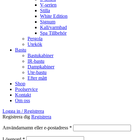
V-serien
Stilla
White Edition
Signum
Kall/varmbad
Spa Tillbehör
Pergola
Utekök
Bastu
Bastukabiner
IR-bastu
Dampkabiner
Ute-bastu
Efter mått
Shop
Poolservice
Kontakt
Om oss
Logga in / Registrera
Registrera dig
Registrera
Obligatoriskt
Användarnamn eller e-postadress
*
Obligatoriskt
Lösenord
*