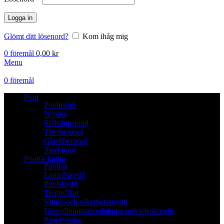
Logga in
Glömt ditt lösenord?
Kom ihåg mig
0
föremål
0,00
kr
Menu
0
föremål
Pool
Poolpaket
Niveko
Stålväggspool
Thermopool
Glasfiberpool
Steel pool
Pooltäckning
Pooltak
Lamellskydd
Poolskydd
Termofiltar
Vinter-och säkerhetsskydd
Upprullningsanordningar och teleskoprör
Reservdelar