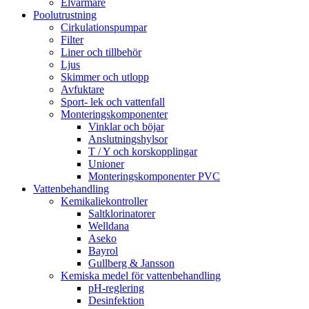
Elvärmare
Poolutrustning
Cirkulationspumpar
Filter
Liner och tillbehör
Ljus
Skimmer och utlopp
Avfuktare
Sport- lek och vattenfall
Monteringskomponenter
Vinklar och böjar
Anslutningshylsor
T / Y och korskopplingar
Unioner
Monteringskomponenter PVC
Vattenbehandling
Kemikaliekontroller
Saltklorinatorer
Welldana
Aseko
Bayrol
Gullberg & Jansson
Kemiska medel för vattenbehandling
pH-reglering
Desinfektion