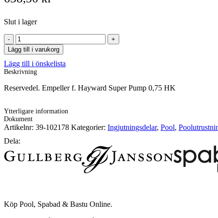
Slut i lager
Empeller
f.
Lägg till i varukorg
Hayward
Lägg till i önskelista
Super
Beskrivning
Pump
0,75
Reservedel. Empeller f. Hayward Super Pump 0,75 HK
HK
mängd
Ytterligare information
Dokument
Artikelnr:
39-102178
Kategorier:
Ingjutningsdelar
,
Pool
,
Poolutrustni
Dela:
Köp Pool, Spabad & Bastu Online.