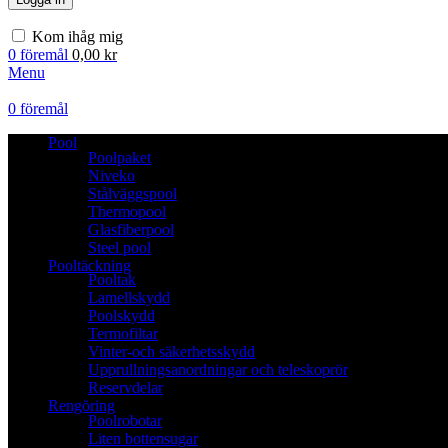
Kom ihåg mig
0
föremål
0,00
kr
Menu
0
föremål
Pool
Poolpaket
Niveko
Stålväggspool
Thermopool
Glasfiberpool
Steel pool
Pooltäckning
Pooltak
Lamellskydd
Poolskydd
Termofiltar
Vinter-och säkerhetsskydd
Upprullningsanordningar och teleskoprör
Reservdelar
Rengöring
Poolrobotar
Liten bottensugar