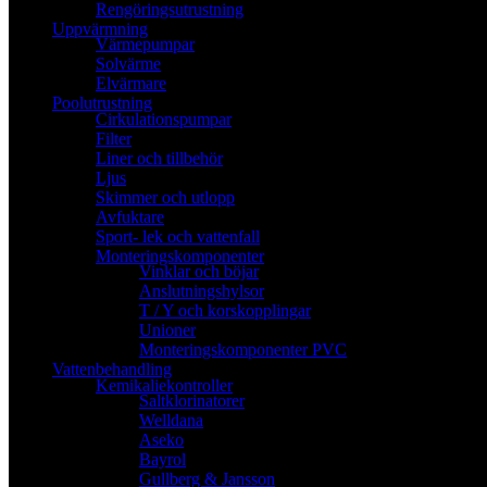
Rengöringsutrustning
Uppvärmning
Värmepumpar
Solvärme
Elvärmare
Poolutrustning
Cirkulationspumpar
Filter
Liner och tillbehör
Ljus
Skimmer och utlopp
Avfuktare
Sport- lek och vattenfall
Monteringskomponenter
Vinklar och böjar
Anslutningshylsor
T / Y och korskopplingar
Unioner
Monteringskomponenter PVC
Vattenbehandling
Kemikaliekontroller
Saltklorinatorer
Welldana
Aseko
Bayrol
Gullberg & Jansson