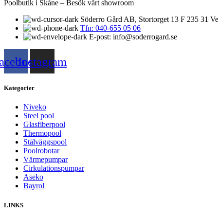
Poolbutik i Skåne – Besök vårt showroom
Söderro Gård AB, Stortorget 13 F 235 31 Ve
Tfn: 040-655 05 06
E-post: info@soderrogard.se
acebook
Instagram
Kategorier
Niveko
Steel pool
Glasfiberpool
Thermopool
Stålväggspool
Poolrobotar
Värmepumpar
Cirkulationspumpar
Aseko
Bayrol
LINKS