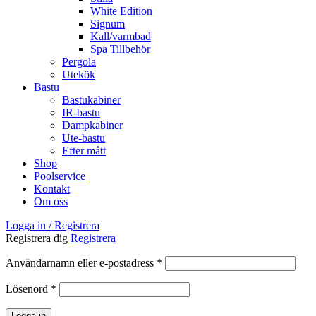
White Edition
Signum
Kall/varmbad
Spa Tillbehör
Pergola
Utekök
Bastu
Bastukabiner
IR-bastu
Dampkabiner
Ute-bastu
Efter mått
Shop
Poolservice
Kontakt
Om oss
Logga in / Registrera
Registrera dig
Registrera
Obligatoriskt
Användarnamn eller e-postadress
*
Obligatoriskt
Lösenord
*
Logga in