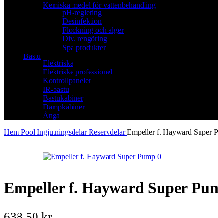
Kemiska medel för vattenbehandling
pH-reglering
Desinfektion
Flockning och alger
Div. rengöring
Spa produkter
Bastu
Elektriska
Elektriske professionel
Kontrollpaneler
IR-bastu
Bastukabiner
Dampkabiner
Ånga
Hem
Pool
Ingjutningsdelar
Reservdelar
Empeller f. Hayward Super
Empeller f. Hayward Super Pu
638,50
kr