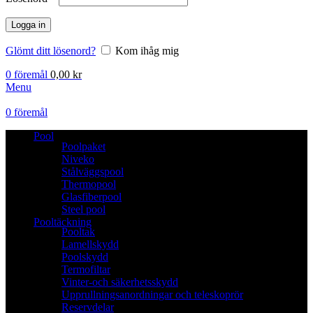
Logga in
Glömt ditt lösenord?
Kom ihåg mig
0
föremål
0,00
kr
Menu
0
föremål
Pool
Poolpaket
Niveko
Stålväggspool
Thermopool
Glasfiberpool
Steel pool
Pooltäckning
Pooltak
Lamellskydd
Poolskydd
Termofiltar
Vinter-och säkerhetsskydd
Upprullningsanordningar och teleskoprör
Reservdelar