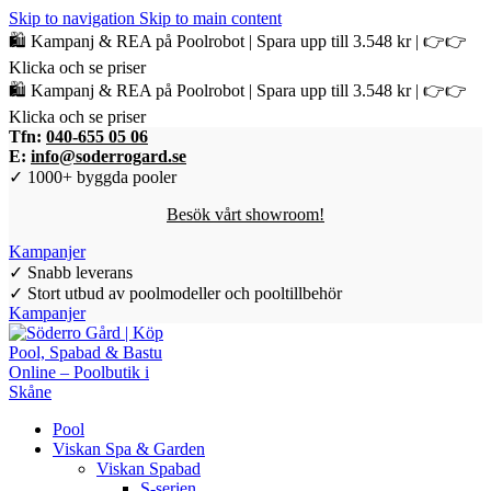
Skip to navigation
Skip to main content
🛍️ Kampanj & REA på Poolrobot | Spara upp till 3.548 kr | 👉👉
Klicka och se priser
🛍️ Kampanj & REA på Poolrobot | Spara upp till 3.548 kr | 👉👉
Klicka och se priser
Tfn:
040-655 05 06
E:
info@soderrogard.se
✓ 1000+ byggda pooler
Besök vårt showroom!
Kampanjer
✓ Snabb leverans
✓ Stort utbud av poolmodeller och pooltillbehör
Kampanjer
Pool
Viskan Spa & Garden
Viskan Spabad
S-serien