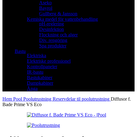
Aseko
Bayrol
Gullberg & Jansson
Kemiska medel för vattenbehandling
pH-reglering
Desinfektion
Flockning och alger
Div. rengöring
Spa produkter
Bastu
Elektriska
Elektriske professionel
Kontrollpaneler
IR-bastu
Bastukabiner
Dampkabiner
Ånga
Hem
Pool
Poolutrustning
Reservdelar til poolutrustning
Diffusor f.
Bade Prime VS Eco