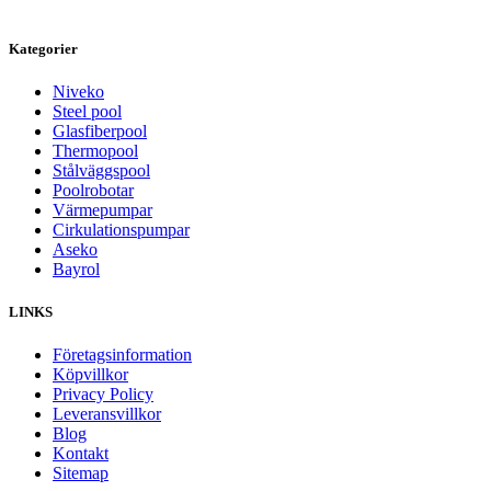
Kategorier
Niveko
Steel pool
Glasfiberpool
Thermopool
Stålväggspool
Poolrobotar
Värmepumpar
Cirkulationspumpar
Aseko
Bayrol
LINKS
Företagsinformation
Köpvillkor
Privacy Policy
Leveransvillkor
Blog
Kontakt
Sitemap