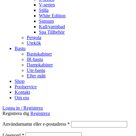
V-serien
Stilla
White Edition
Signum
Kall/varmbad
Spa Tillbehör
Pergola
Utekök
Bastu
Bastukabiner
IR-bastu
Dampkabiner
Ute-bastu
Efter mått
Shop
Poolservice
Kontakt
Om oss
Logga in / Registrera
Registrera dig
Registrera
Obligatoriskt
Användarnamn eller e-postadress
*
Obligatoriskt
Lösenord
*