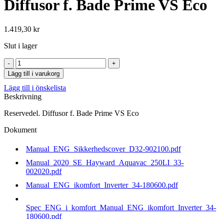
Diffusor f. Bade Prime VS Eco
1.419,30
kr
Slut i lager
Diffusor
f.
Lägg till i varukorg
Bade
Lägg till i önskelista
Prime
Beskrivning
VS
Eco
Reservedel. Diffusor f. Bade Prime VS Eco
mängd
Dokument
Manual_ENG_Sikkerhedscover_D32-902100.pdf
Manual_2020_SE_Hayward_Aquavac_250LI_33-
002020.pdf
Manual_ENG_ikomfort_Inverter_34-180600.pdf
Spec_ENG_i_komfort_Manual_ENG_ikomfort_Inverter_34-
180600.pdf