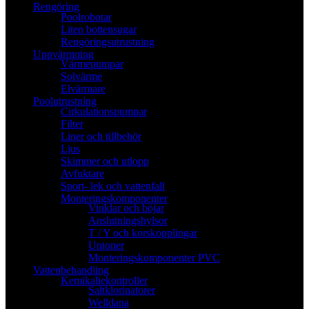
Rengöring
Poolrobotar
Liten bottensugar
Rengöringsutrustning
Uppvärmning
Värmepumpar
Solvärme
Elvärmare
Poolutrustning
Cirkulationspumpar
Filter
Liner och tillbehör
Ljus
Skimmer och utlopp
Avfuktare
Sport- lek och vattenfall
Monteringskomponenter
Vinklar och böjar
Anslutningshylsor
T / Y och korskopplingar
Unioner
Monteringskomponenter PVC
Vattenbehandling
Kemikaliekontroller
Saltklorinatorer
Welldana