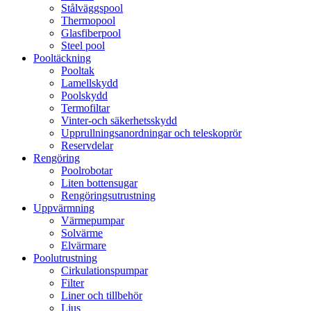
Stålväggspool
Thermopool
Glasfiberpool
Steel pool
Pooltäckning
Pooltak
Lamellskydd
Poolskydd
Termofiltar
Vinter-och säkerhetsskydd
Upprullningsanordningar och teleskoprör
Reservdelar
Rengöring
Poolrobotar
Liten bottensugar
Rengöringsutrustning
Uppvärmning
Värmepumpar
Solvärme
Elvärmare
Poolutrustning
Cirkulationspumpar
Filter
Liner och tillbehör
Ljus