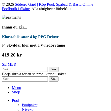
© 2026
Söderro Gård | Köp Pool, Spabad & Bastu Online –
Poolbutik i Skåne
. Alla rättigheter förbehålls
Innan du går...
Klorstabilasator 4 kg PPG Deluxe
✅ Skyddar klor mot UV-nedbrytning
419,20 kr
SE MER
Sök
Börja skriva för att se produkter du söker.
Sök
Menu
Shop
Pool
Poolpaket
Niveko