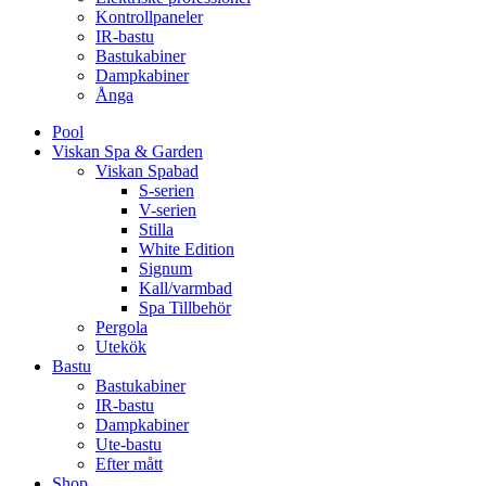
Kontrollpaneler
IR-bastu
Bastukabiner
Dampkabiner
Ånga
Pool
Viskan Spa & Garden
Viskan Spabad
S-serien
V-serien
Stilla
White Edition
Signum
Kall/varmbad
Spa Tillbehör
Pergola
Utekök
Bastu
Bastukabiner
IR-bastu
Dampkabiner
Ute-bastu
Efter mått
Shop