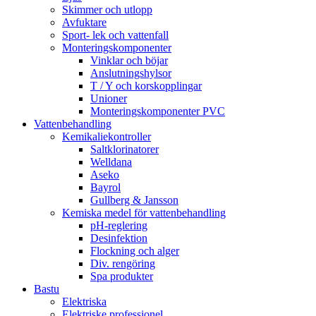
Skimmer och utlopp
Avfuktare
Sport- lek och vattenfall
Monteringskomponenter
Vinklar och böjar
Anslutningshylsor
T / Y och korskopplingar
Unioner
Monteringskomponenter PVC
Vattenbehandling
Kemikaliekontroller
Saltklorinatorer
Welldana
Aseko
Bayrol
Gullberg & Jansson
Kemiska medel för vattenbehandling
pH-reglering
Desinfektion
Flockning och alger
Div. rengöring
Spa produkter
Bastu
Elektriska
Elektriske professionel