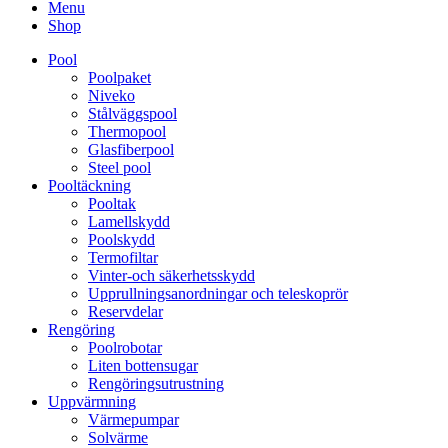
Menu
Shop
Pool
Poolpaket
Niveko
Stålväggspool
Thermopool
Glasfiberpool
Steel pool
Pooltäckning
Pooltak
Lamellskydd
Poolskydd
Termofiltar
Vinter-och säkerhetsskydd
Upprullningsanordningar och teleskoprör
Reservdelar
Rengöring
Poolrobotar
Liten bottensugar
Rengöringsutrustning
Uppvärmning
Värmepumpar
Solvärme