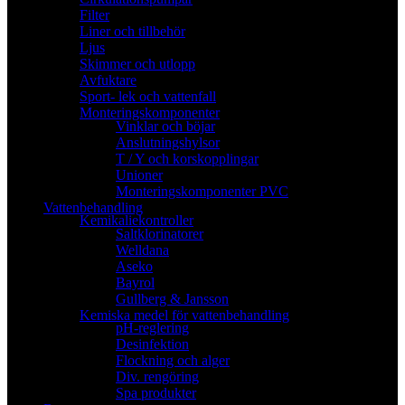
Filter
Liner och tillbehör
Ljus
Skimmer och utlopp
Avfuktare
Sport- lek och vattenfall
Monteringskomponenter
Vinklar och böjar
Anslutningshylsor
T / Y och korskopplingar
Unioner
Monteringskomponenter PVC
Vattenbehandling
Kemikaliekontroller
Saltklorinatorer
Welldana
Aseko
Bayrol
Gullberg & Jansson
Kemiska medel för vattenbehandling
pH-reglering
Desinfektion
Flockning och alger
Div. rengöring
Spa produkter