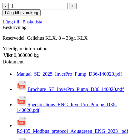
Cellehus
KLX.
Lägg till i varukorg
8
Lägg till i önskelista
-
Beskrivning
33gr.
KLX
Reservedel. Cellehus KLX. 8 – 33gr. KLX
mängd
Ytterligare information
Vikt
0,300000 kg
Dokument
Manual_SE_2025_InverPro_Pump_D36-140020.pdf
Brochure_SE_InverPro_Pump_D36-140020.pdf
Specifications_ENG_InverPro_Pumpe_D36-
140020.pdf
RS485_Modbus_protocol_Aquagreen_ENG_2023_.pdf