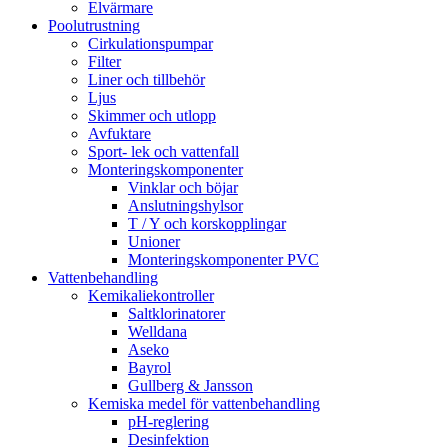
Elvärmare
Poolutrustning
Cirkulationspumpar
Filter
Liner och tillbehör
Ljus
Skimmer och utlopp
Avfuktare
Sport- lek och vattenfall
Monteringskomponenter
Vinklar och böjar
Anslutningshylsor
T / Y och korskopplingar
Unioner
Monteringskomponenter PVC
Vattenbehandling
Kemikaliekontroller
Saltklorinatorer
Welldana
Aseko
Bayrol
Gullberg & Jansson
Kemiska medel för vattenbehandling
pH-reglering
Desinfektion