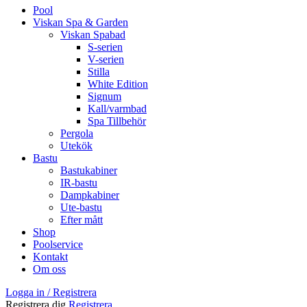
Pool
Viskan Spa & Garden
Viskan Spabad
S-serien
V-serien
Stilla
White Edition
Signum
Kall/varmbad
Spa Tillbehör
Pergola
Utekök
Bastu
Bastukabiner
IR-bastu
Dampkabiner
Ute-bastu
Efter mått
Shop
Poolservice
Kontakt
Om oss
Logga in / Registrera
Registrera dig
Registrera