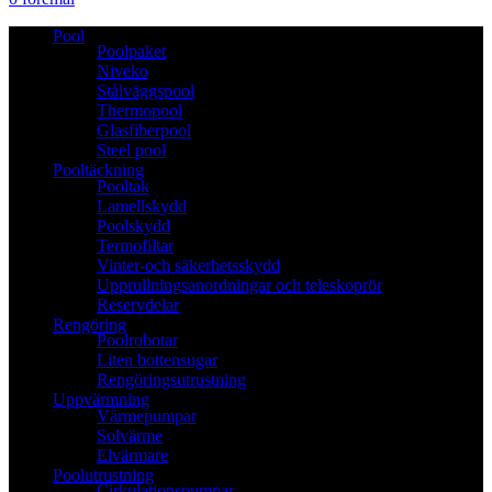
Pool
Poolpaket
Niveko
Stålväggspool
Thermopool
Glasfiberpool
Steel pool
Pooltäckning
Pooltak
Lamellskydd
Poolskydd
Termofiltar
Vinter-och säkerhetsskydd
Upprullningsanordningar och teleskoprör
Reservdelar
Rengöring
Poolrobotar
Liten bottensugar
Rengöringsutrustning
Uppvärmning
Värmepumpar
Solvärme
Elvärmare
Poolutrustning
Cirkulationspumpar