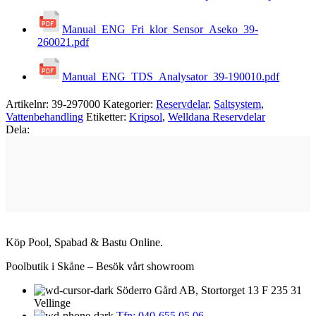
Manual_ENG_Fri_klor_Sensor_Aseko_39-
260021.pdf
Manual_ENG_TDS_Analysator_39-190010.pdf
Artikelnr:
39-297000
Kategorier:
Reservdelar
,
Saltsystem
,
Vattenbehandling
Etiketter:
Kripsol
,
Welldana Reservdelar
Dela:
Köp Pool, Spabad & Bastu Online.
Poolbutik i Skåne – Besök vårt showroom
Söderro Gård AB, Stortorget 13 F 235 31
Vellinge
Tfn: 040-655 05 06