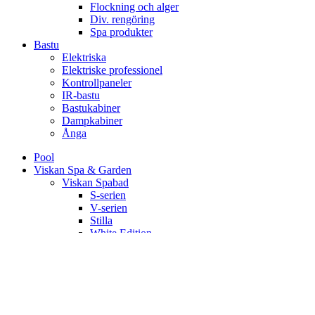
Flockning och alger
Div. rengöring
Spa produkter
Bastu
Elektriska
Elektriske professionel
Kontrollpaneler
IR-bastu
Bastukabiner
Dampkabiner
Ånga
Pool
Viskan Spa & Garden
Viskan Spabad
S-serien
V-serien
Stilla
White Edition
Signum
Kall/varmbad
Spa Tillbehör
Pergola
Utekök
Bastu