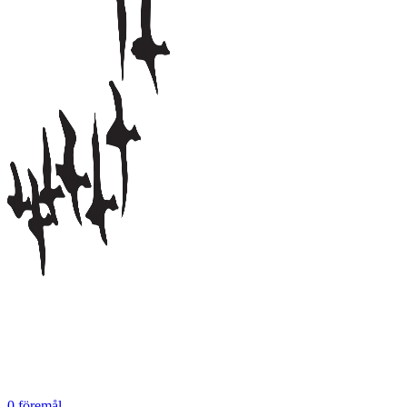
0
föremål