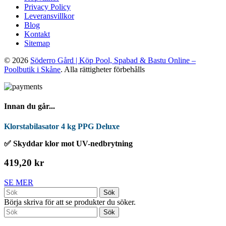
Privacy Policy
Leveransvillkor
Blog
Kontakt
Sitemap
© 2026
Söderro Gård | Köp Pool, Spabad & Bastu Online –
Poolbutik i Skåne
. Alla rättigheter förbehålls
Innan du går...
Klorstabilasator 4 kg PPG Deluxe
✅ Skyddar klor mot UV-nedbrytning
419,20 kr
SE MER
Sök
Börja skriva för att se produkter du söker.
Sök