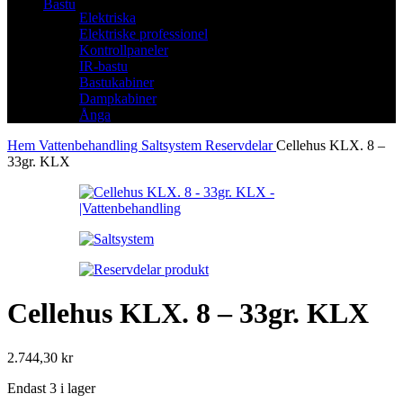
Bastu
Elektriska
Elektriske professionel
Kontrollpaneler
IR-bastu
Bastukabiner
Dampkabiner
Ånga
Hem
Vattenbehandling
Saltsystem
Reservdelar
Cellehus KLX. 8 –
33gr. KLX
Cellehus KLX. 8 – 33gr. KLX
2.744,30
kr
Endast 3 i lager