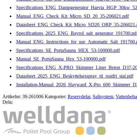
Specifications_ENG_Dampgenerator_Harvia_HGP_30kw_52
Manual_ENG_Check_Kit_Micro_SD_20_35-206021.pdf
Datasheet_ENG_Check_Kit_Micro_SD20_ORP_35-206021.
Specifications_2025_ENG_Bayrol_salt_generator_191700.pd
Manual_ENG_Instructions_for_use_Automatic_Salt_191700.
Specifications_SE_PortaSauna_HEX_53-100000.pdf
Manual_SE_PortaSauna_Hex_53-100000.pdf
Specifications_ENG_X-PRO_Skimmer_Liner_Beton_D37-20
Datasheet_2025_ENG_Beskyttelsesspray_til_rustfri_stal.pdf
Installation-Manual_2026_Hayward_X-Pro_600_Skimmer_D
Artikelnr:
39-261006
Kategorier:
Reservdelar
,
Saltsystem
,
Vattenbeha
Dela: