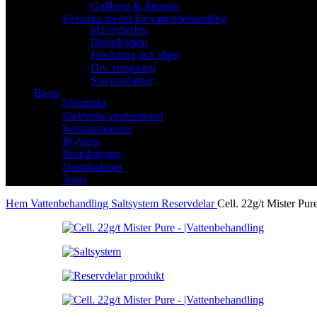
Gullberg & Jansson
Kemiska medel för vattenbehandling
pH-reglering
Desinfektion
Flockning och alger
Div. rengöring
Spa produkter
Bastu
Elektriska
Elektriske professionel
Kontrollpaneler
IR-bastu
Bastukabiner
Dampkabiner
Ånga
Hem
Vattenbehandling
Saltsystem
Reservdelar
Cell. 22g/t Mister Pur