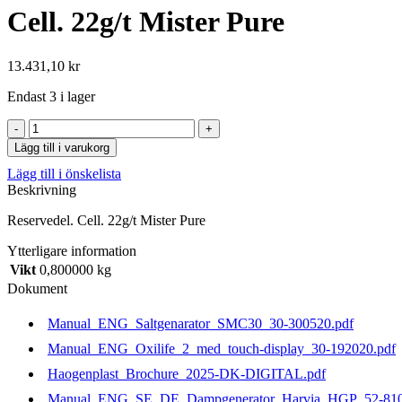
Cell. 22g/t Mister Pure
13.431,10
kr
Endast 3 i lager
Cell.
22g/t
Lägg till i varukorg
Mister
Lägg till i önskelista
Pure
Beskrivning
mängd
Reservedel. Cell. 22g/t Mister Pure
Ytterligare information
Vikt
0,800000 kg
Dokument
Manual_ENG_Saltgenarator_SMC30_30-300520.pdf
Manual_ENG_Oxilife_2_med_touch-display_30-192020.pdf
Haogenplast_Brochure_2025-DK-DIGITAL.pdf
Manual_ENG_SE_DE_Dampgenerator_Harvia_HGP_52-810