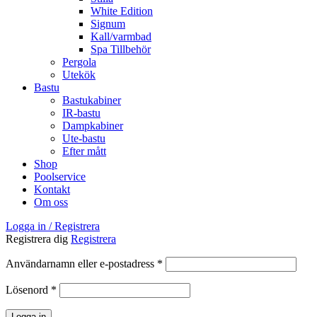
White Edition
Signum
Kall/varmbad
Spa Tillbehör
Pergola
Utekök
Bastu
Bastukabiner
IR-bastu
Dampkabiner
Ute-bastu
Efter mått
Shop
Poolservice
Kontakt
Om oss
Logga in / Registrera
Registrera dig
Registrera
Obligatoriskt
Användarnamn eller e-postadress
*
Obligatoriskt
Lösenord
*
Logga in