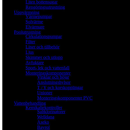
Liten bottensugar
Rengöringsutrustning
Uppvärmning
Värmepumpar
Solvärme
Elvärmare
Poolutrustning
Cirkulationspumpar
Filter
Liner och tillbehör
Ljus
Skimmer och utlopp
Avfuktare
Sport- lek och vattenfall
Monteringskomponenter
Vinklar och böjar
Anslutningshylsor
T / Y och korskopplingar
Unioner
Monteringskomponenter PVC
Vattenbehandling
Kemikaliekontroller
Saltklorinatorer
Welldana
Aseko
Bayrol