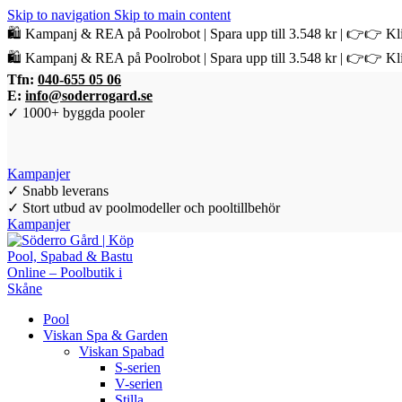
Skip to navigation
Skip to main content
🛍️ Kampanj & REA på Poolrobot | Spara upp till 3.548 kr | 👉👉 Kli
🛍️ Kampanj & REA på Poolrobot | Spara upp till 3.548 kr | 👉👉 Kli
Tfn:
040-655 05 06
E:
info@soderrogard.se
✓ 1000+ byggda pooler
Kampanjer
✓ Snabb leverans
✓ Stort utbud av poolmodeller och pooltillbehör
Kampanjer
Pool
Viskan Spa & Garden
Viskan Spabad
S-serien
V-serien
Stilla