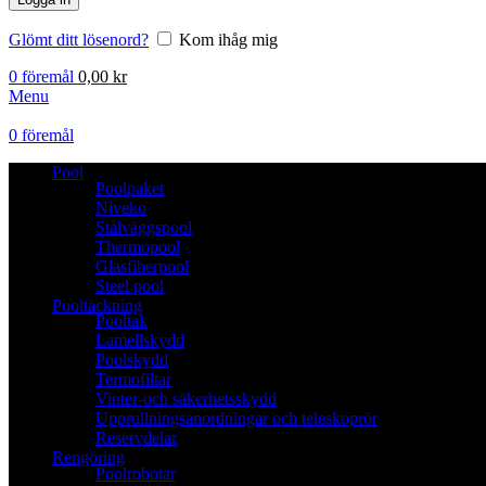
Glömt ditt lösenord?
Kom ihåg mig
0
föremål
0,00
kr
Menu
0
föremål
Pool
Poolpaket
Niveko
Stålväggspool
Thermopool
Glasfiberpool
Steel pool
Pooltäckning
Pooltak
Lamellskydd
Poolskydd
Termofiltar
Vinter-och säkerhetsskydd
Upprullningsanordningar och teleskoprör
Reservdelar
Rengöring
Poolrobotar