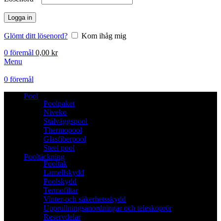
Logga in
Glömt ditt lösenord?
Kom ihåg mig
0
föremål
0,00
kr
Menu
0
föremål
Pool
Poolpaket
Niveko
Stålväggspool
Thermopool
Glasfiberpool
Steel pool
Pooltäckning
Pooltak
Lamellskydd
Poolskydd
Termofiltar
Vinter-och säkerhetsskydd
Upprullningsanordningar och teleskoprör
Reservdelar