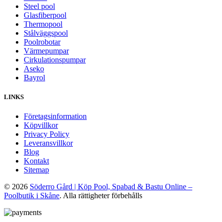
Steel pool
Glasfiberpool
Thermopool
Stålväggspool
Poolrobotar
Värmepumpar
Cirkulationspumpar
Aseko
Bayrol
LINKS
Företagsinformation
Köpvillkor
Privacy Policy
Leveransvillkor
Blog
Kontakt
Sitemap
© 2026
Söderro Gård | Köp Pool, Spabad & Bastu Online –
Poolbutik i Skåne
. Alla rättigheter förbehålls