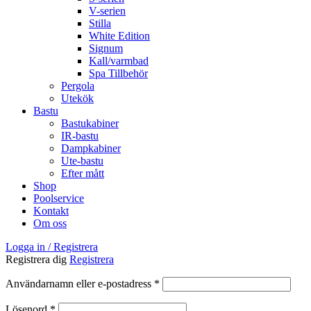
V-serien
Stilla
White Edition
Signum
Kall/varmbad
Spa Tillbehör
Pergola
Utekök
Bastu
Bastukabiner
IR-bastu
Dampkabiner
Ute-bastu
Efter mått
Shop
Poolservice
Kontakt
Om oss
Logga in / Registrera
Registrera dig
Registrera
Obligatoriskt
Användarnamn eller e-postadress
*
Obligatoriskt
Lösenord
*