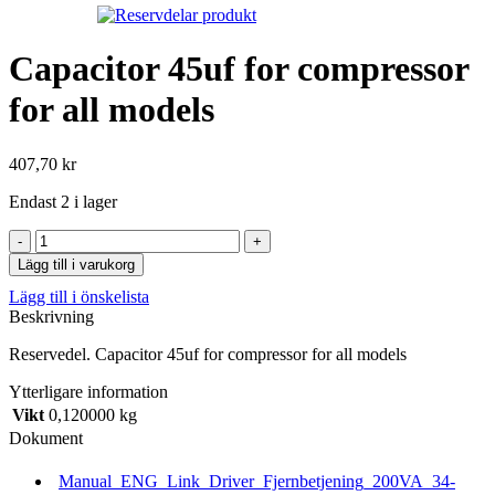
Capacitor 45uf for compressor
for all models
407,70
kr
Endast 2 i lager
Capacitor
45uf
Lägg till i varukorg
for
Lägg till i önskelista
compressor
Beskrivning
for
all
Reservedel. Capacitor 45uf for compressor for all models
models
mängd
Ytterligare information
Vikt
0,120000 kg
Dokument
Manual_ENG_Link_Driver_Fjernbetjening_200VA_34-