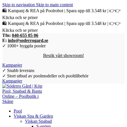
Skip to navigation
Skip to main content
🛍️ Kampanj & REA på Poolrobot | Spara upp till 3.548 kr | 👉👉
Klicka och se priser
🛍️ Kampanj & REA på Poolrobot | Spara upp till 3.548 kr | 👉👉
Klicka och se priser
Tfn:
040-655 05 06
E:
info@soderrogard.se
✓ 1000+ byggda pooler
Besök vårt showroom!
Kampanjer
✓ Snabb leverans
✓ Stort utbud av poolmodeller och pooltillbehör
Kampanjer
Pool
Viskan Spa & Garden
Viskan Spabad
S-serien