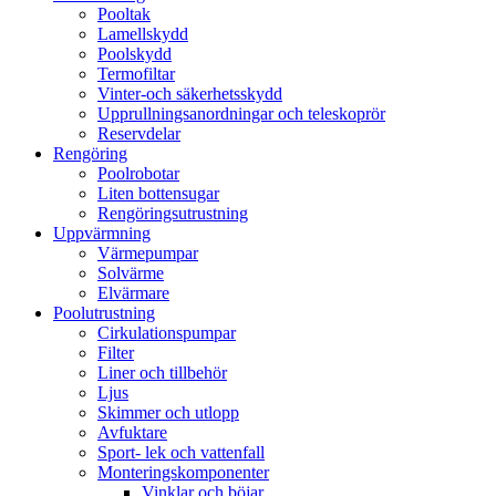
Pooltak
Lamellskydd
Poolskydd
Termofiltar
Vinter-och säkerhetsskydd
Upprullningsanordningar och teleskoprör
Reservdelar
Rengöring
Poolrobotar
Liten bottensugar
Rengöringsutrustning
Uppvärmning
Värmepumpar
Solvärme
Elvärmare
Poolutrustning
Cirkulationspumpar
Filter
Liner och tillbehör
Ljus
Skimmer och utlopp
Avfuktare
Sport- lek och vattenfall
Monteringskomponenter
Vinklar och böjar