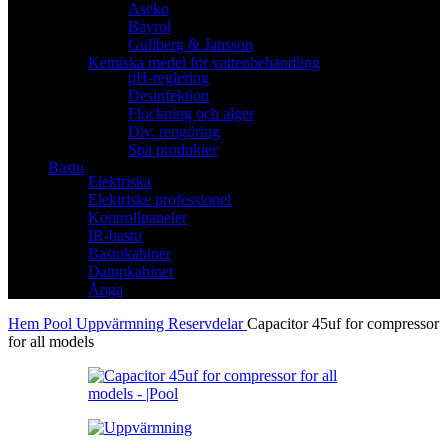
Aseko
Bayrol
Gullberg & Jansson
Kemiska medel för vattenbehandling
pH-reglering
Desinfektion
Flockning och alger
Div. rengöring
Spa produkter
Bastu
Elektriska
Elektriske professionel
Kontrollpaneler
IR-bastu
Bastukabiner
Dampkabiner
Ånga
Hem
Pool
Uppvärmning
Reservdelar
Capacitor 45uf for compressor
for all models