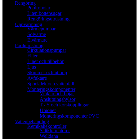
Rengöring
Poolrobotar
Liten bottensugar
Rengöringsutrustning
Uppvärmning
Värmepumpar
Solvärme
Elvärmare
Poolutrustning
Cirkulationspumpar
Filter
Liner och tillbehör
Ljus
Skimmer och utlopp
Avfuktare
Sport- lek och vattenfall
Monteringskomponenter
Vinklar och böjar
Anslutningshylsor
T / Y och korskopplingar
Unioner
Monteringskomponenter PVC
Vattenbehandling
Kemikaliekontroller
Saltklorinatorer
Welldana