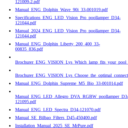
121009-2.pdf
Manual_ENG_Dolphin_Wave_90i_33-001019.pdf
Specifications_ENG_LED_Vision_Pro_poollamper_D34-
121044.pdf
Manual_2024_ENG_LED_Vision_Pro_poollamper_D34-
121044.pdf
Manual_ENG_Dolphin_Liberty_200_400_33-
00835_836.pdf
Brochurer_ENG_VISION_Lys_Which_lamp_fits_your_pool_b
Brochurer_ENG_VISION_Lys_Choose_the_optimal_connecti
Manual_ENG_Dolphin_Supreme_M5_Bio_33-001014.pdf
Manual_ENG_LED_Allegro_DVA_RGBW_poollamper_D3
121095.pdf
Manual_ENG_LED_Spectra_D34-121070.pdf
Manual_SE_Bilbao_Filters_D45-450400.pdf
Installation_Manual_2025_SE_MrPure.pdf