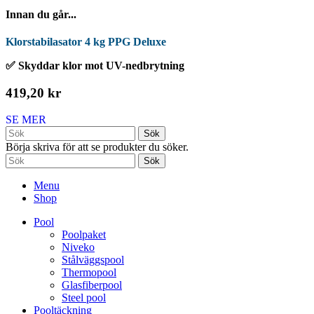
Innan du går...
Klorstabilasator 4 kg PPG Deluxe
✅ Skyddar klor mot UV-nedbrytning
419,20 kr
SE MER
Sök
Börja skriva för att se produkter du söker.
Sök
Menu
Shop
Pool
Poolpaket
Niveko
Stålväggspool
Thermopool
Glasfiberpool
Steel pool
Pooltäckning