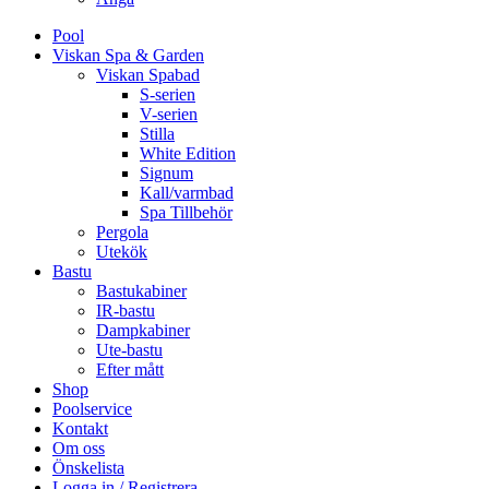
Pool
Viskan Spa & Garden
Viskan Spabad
S-serien
V-serien
Stilla
White Edition
Signum
Kall/varmbad
Spa Tillbehör
Pergola
Utekök
Bastu
Bastukabiner
IR-bastu
Dampkabiner
Ute-bastu
Efter mått
Shop
Poolservice
Kontakt
Om oss
Önskelista
Logga in / Registrera