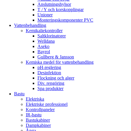
Anslutningshylsor
T / Y och korskopplingar
Unioner
Monteringskomponenter PVC
Vattenbehandling
Kemikaliekontroller
Saltklorinatorer
Welldana
Aseko
Bayrol
Gullberg & Jansson
Kemiska medel för vattenbehandling
pH-reglering
Desinfektion
Flockning och alger
Div. rengöring
Spa produkter
Bastu
Elektriska
Elektriske professionel
Kontrollpaneler
IR-bastu
Bastukabiner
Dampkabiner
Ånga