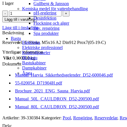
I lager
Gullberg & Jansson
Kemiska medel för vattenbehandling
C-
pH-reglering
Skrue,
Desinfektion
Lägg till i varukorg
M5x16
Flockning och alger
Lägg till i önskelista
A2
Div. rengöring
Beskrivning
Din912
Spa produkter
Prox7(05-
Bastu
Elektriska
Reservedel. C-Skrue, M5x16 A2 Din912 Prox7(05-19-C)
19-
Elektriske professionel
C)
Ytterligare information
Kontrollpaneler
mängd
IR-bastu
Vikt
0,100000 kg
Bastukabiner
Dokument
Dampkabiner
Ånga
Manual_Harvia_Sikkerhedsgelender_D52-600046.pdf
55-020054_D71904H.pdf
Brochure_2021_ENG_Sauna_Harvia.pdf
Manual_50L_CAULDRON_D52-200500.pdf
Manual_80L_CAULDRON_D52-200500.pdf
Artikelnr:
39-330384
Kategorier:
Pool
,
Rengöring
,
Reservedelar
,
Res
Dela: