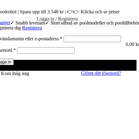
👉 Klicka och se priser
Logga in / Registrera
anjer
✓ Snabb leverans
✓ Stort utbud av poolmodeller och pooltillbehö
istrera dig
Registrera
Obligatoriskt
ändarnamn eller e-postadress
*
0,00
k
Obligatoriskt
senord
*
gga in
Glömt ditt lösenord?
Kom ihåg mig