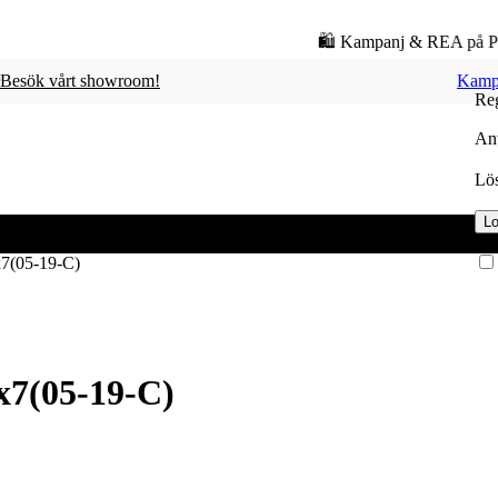
🛍️ Kampanj & REA på Poolrobot | Spara upp till 3.548 kr | 
Besök vårt showroom!
Kamp
Reg
Anv
Lö
Lo
7(05-19-C)
x7(05-19-C)