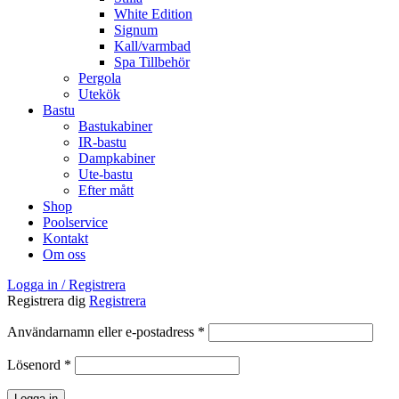
White Edition
Signum
Kall/varmbad
Spa Tillbehör
Pergola
Utekök
Bastu
Bastukabiner
IR-bastu
Dampkabiner
Ute-bastu
Efter mått
Shop
Poolservice
Kontakt
Om oss
Logga in / Registrera
Registrera dig
Registrera
Obligatoriskt
Användarnamn eller e-postadress
*
Obligatoriskt
Lösenord
*
Logga in