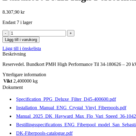
8.307,90
kr
Endast 7 i lager
Bundkort
PMH
Lägg till i varukorg
High
Lägg till i önskelista
Performance
Beskrivning
Til
34-
Reservedel. Bundkort PMH High Performance Til 34-180626 – 20 
180626
-
Ytterligare information
20
Vikt
2,400000 kg
kW
mängd
Dokument
Specification_PPG_Deluxe_Filter_D45-400600.pdf
Installation_Manual_ENG_Crystal_Vinyl_Fiberpools.pdf
Manual_2025_DK_Hayward_Max_Flo_Vari_Speed_36-1042
Bestillingsspecifications_ENG_Fiberpool_model_San_Sebast
DK-Fiberpools-catalogue.pdf