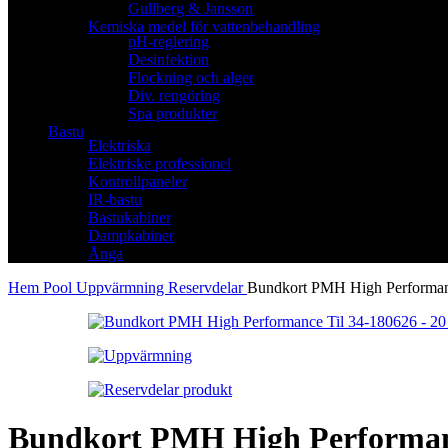
Gullberg & Jansson
Kemiska medel för vattenbehandling
pH-reglering
Desinfektion
Flockning och alger
Div. rengöring
Spa produkter
Bastu
Elektriska
Elektriske professionel
Kontrollpaneler
IR-bastu
Bastukabiner
Dampkabiner
Ånga
Hem
Pool
Uppvärmning
Reservdelar
Bundkort PMH High Performan
Bundkort PMH High Performanc