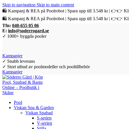
Skip to navigation
Skip to main content
🛍️ Kampanj & REA på Poolrobot | Spara upp till 3.548 kr | 👉👉 Kli
🛍️ Kampanj & REA på Poolrobot | Spara upp till 3.548 kr | 👉👉 Kli
Tfn:
040-655 05 06
E:
info@soderrogard.se
✓ 1000+ byggda pooler
Kampanjer
✓ Snabb leverans
✓ Stort utbud av poolmodeller och pooltillbehör
Kampanjer
Pool
Viskan Spa & Garden
Viskan Spabad
S-serien
V-serien
Stilla