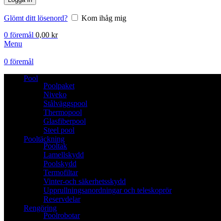
Glömt ditt lösenord?
Kom ihåg mig
0
föremål
0,00
kr
Menu
0
föremål
Pool
Poolpaket
Niveko
Stålväggspool
Thermopool
Glasfiberpool
Steel pool
Pooltäckning
Pooltak
Lamellskydd
Poolskydd
Termofiltar
Vinter-och säkerhetsskydd
Upprullningsanordningar och teleskoprör
Reservdelar
Rengöring
Poolrobotar