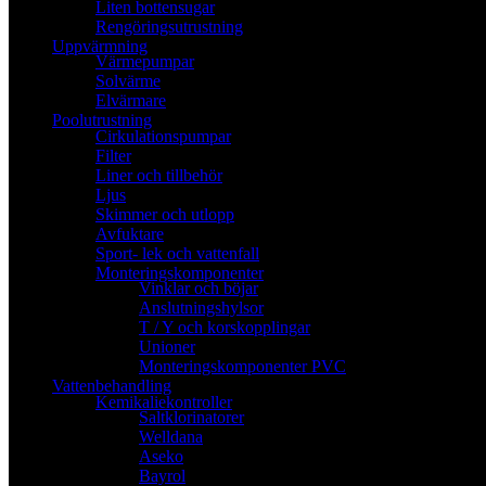
Liten bottensugar
Rengöringsutrustning
Uppvärmning
Värmepumpar
Solvärme
Elvärmare
Poolutrustning
Cirkulationspumpar
Filter
Liner och tillbehör
Ljus
Skimmer och utlopp
Avfuktare
Sport- lek och vattenfall
Monteringskomponenter
Vinklar och böjar
Anslutningshylsor
T / Y och korskopplingar
Unioner
Monteringskomponenter PVC
Vattenbehandling
Kemikaliekontroller
Saltklorinatorer
Welldana
Aseko
Bayrol