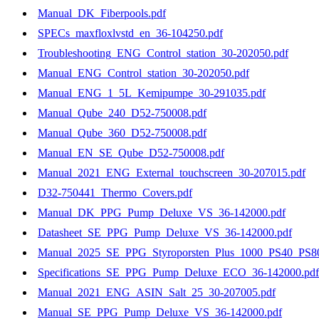
Manual_DK_Fiberpools.pdf
SPECs_maxfloxlvstd_en_36-104250.pdf
Troubleshooting_ENG_Control_station_30-202050.pdf
Manual_ENG_Control_station_30-202050.pdf
Manual_ENG_1_5L_Kemipumpe_30-291035.pdf
Manual_Qube_240_D52-750008.pdf
Manual_Qube_360_D52-750008.pdf
Manual_EN_SE_Qube_D52-750008.pdf
Manual_2021_ENG_External_touchscreen_30-207015.pdf
D32-750441_Thermo_Covers.pdf
Manual_DK_PPG_Pump_Deluxe_VS_36-142000.pdf
Datasheet_SE_PPG_Pump_Deluxe_VS_36-142000.pdf
Manual_2025_SE_PPG_Styroporsten_Plus_1000_PS40_PS80
Specifications_SE_PPG_Pump_Deluxe_ECO_36-142000.pdf
Manual_2021_ENG_ASIN_Salt_25_30-207005.pdf
Manual_SE_PPG_Pump_Deluxe_VS_36-142000.pdf