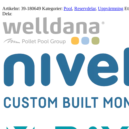
Artikelnr:
39-180649
Kategorier:
Pool
,
Reservdelar
,
Uppvärmning
Et
Dela: