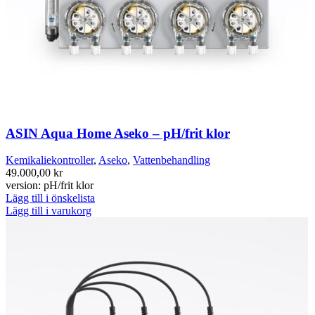
ASIN Aqua Home Aseko – pH/frit klor
Kemikaliekontroller
,
Aseko
,
Vattenbehandling
49.000,00
kr
version: pH/frit klor
Lägg till i önskelista
Lägg till i varukorg