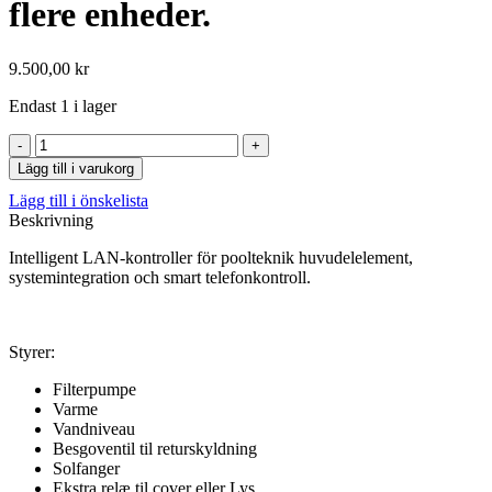
flere enheder.
9.500,00
kr
Endast 1 i lager
ASIN
Pool
Lägg till i varukorg
Aseko
Lägg till i önskelista
Pool
Beskrivning
Management.
Apphantering
Intelligent LAN-kontroller för poolteknik huvudelelement,
Intelligent
systemintegration och smart telefonkontroll.
LAN
kontroller
til
flere
Styrer:
enheder.
mängd
Filterpumpe
Varme
Vandniveau
Besgoventil til returskyldning
Solfanger
Ekstra relæ til cover eller Lys