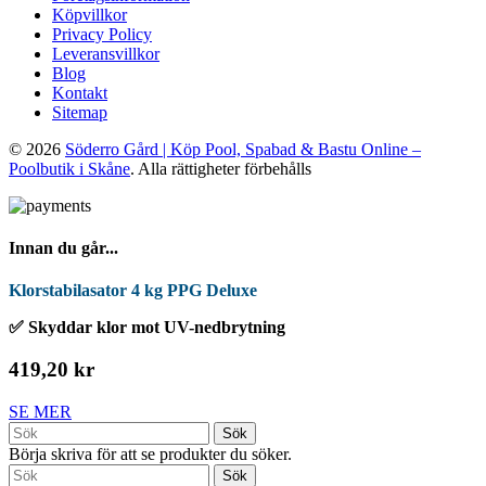
Köpvillkor
Privacy Policy
Leveransvillkor
Blog
Kontakt
Sitemap
© 2026
Söderro Gård | Köp Pool, Spabad & Bastu Online –
Poolbutik i Skåne
. Alla rättigheter förbehålls
Innan du går...
Klorstabilasator 4 kg PPG Deluxe
✅ Skyddar klor mot UV-nedbrytning
419,20 kr
SE MER
Sök
Börja skriva för att se produkter du söker.
Sök