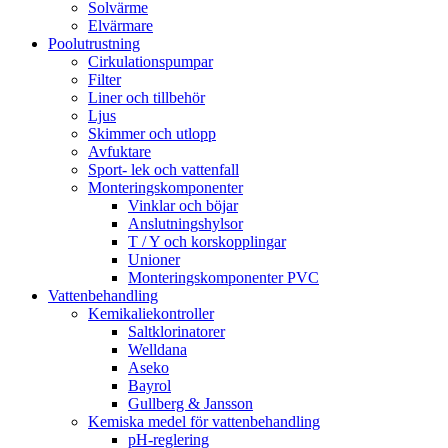
Solvärme
Elvärmare
Poolutrustning
Cirkulationspumpar
Filter
Liner och tillbehör
Ljus
Skimmer och utlopp
Avfuktare
Sport- lek och vattenfall
Monteringskomponenter
Vinklar och böjar
Anslutningshylsor
T / Y och korskopplingar
Unioner
Monteringskomponenter PVC
Vattenbehandling
Kemikaliekontroller
Saltklorinatorer
Welldana
Aseko
Bayrol
Gullberg & Jansson
Kemiska medel för vattenbehandling
pH-reglering