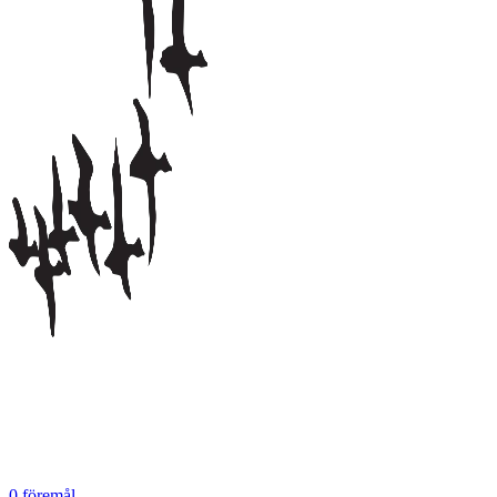
0
föremål