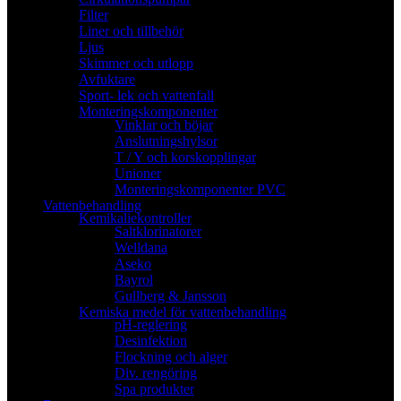
Filter
Liner och tillbehör
Ljus
Skimmer och utlopp
Avfuktare
Sport- lek och vattenfall
Monteringskomponenter
Vinklar och böjar
Anslutningshylsor
T / Y och korskopplingar
Unioner
Monteringskomponenter PVC
Vattenbehandling
Kemikaliekontroller
Saltklorinatorer
Welldana
Aseko
Bayrol
Gullberg & Jansson
Kemiska medel för vattenbehandling
pH-reglering
Desinfektion
Flockning och alger
Div. rengöring
Spa produkter