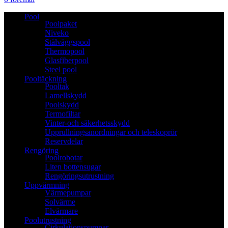
Pool
Poolpaket
Niveko
Stålväggspool
Thermopool
Glasfiberpool
Steel pool
Pooltäckning
Pooltak
Lamellskydd
Poolskydd
Termofiltar
Vinter-och säkerhetsskydd
Upprullningsanordningar och teleskoprör
Reservdelar
Rengöring
Poolrobotar
Liten bottensugar
Rengöringsutrustning
Uppvärmning
Värmepumpar
Solvärme
Elvärmare
Poolutrustning
Cirkulationspumpar