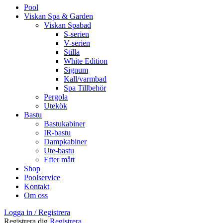
Pool
Viskan Spa & Garden
Viskan Spabad
S-serien
V-serien
Stilla
White Edition
Signum
Kall/varmbad
Spa Tillbehör
Pergola
Utekök
Bastu
Bastukabiner
IR-bastu
Dampkabiner
Ute-bastu
Efter mått
Shop
Poolservice
Kontakt
Om oss
Logga in / Registrera
Registrera dig
Registrera