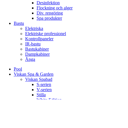
Desinfektion
Flockning och alger
Div. rengöring
Spa produkter
Bastu
Elektriska
Elektriske professionel
Kontrollpaneler
IR-bastu
Bastukabiner
Dampkabiner
Ånga
Pool
Viskan Spa & Garden
Viskan Spabad
S-serien
V-serien
Stilla
White Edition
Signum
Kall/varmbad
Spa Tillbehör
Pergola
Utekök