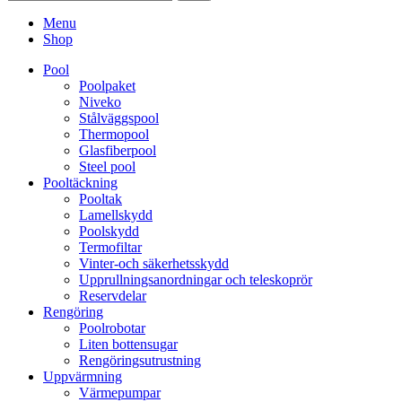
Menu
Shop
Pool
Poolpaket
Niveko
Stålväggspool
Thermopool
Glasfiberpool
Steel pool
Pooltäckning
Pooltak
Lamellskydd
Poolskydd
Termofiltar
Vinter-och säkerhetsskydd
Upprullningsanordningar och teleskoprör
Reservdelar
Rengöring
Poolrobotar
Liten bottensugar
Rengöringsutrustning
Uppvärmning
Värmepumpar