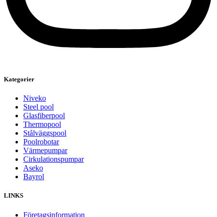
Kategorier
Niveko
Steel pool
Glasfiberpool
Thermopool
Stålväggspool
Poolrobotar
Värmepumpar
Cirkulationspumpar
Aseko
Bayrol
LINKS
Företagsinformation