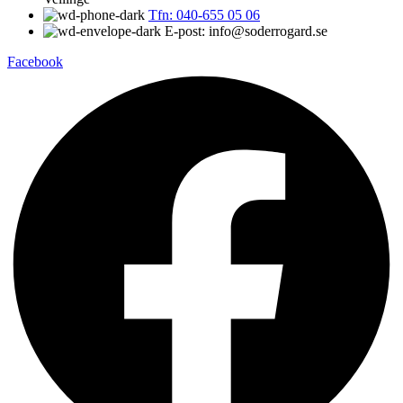
Tfn: 040-655 05 06
E-post: info@soderrogard.se
Facebook