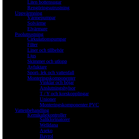
Liten bottensugar
Rengöringsutrustning
Uppvärmning
Värmepumpar
Solvärme
Elvärmare
Poolutrustning
Cirkulationspumpar
Filter
Liner och tillbehör
Ljus
Skimmer och utlopp
Avfuktare
Sport- lek och vattenfall
Monteringskomponenter
Vinklar och böjar
Anslutningshylsor
T / Y och korskopplingar
Unioner
Monteringskomponenter PVC
Vattenbehandling
Kemikaliekontroller
Saltklorinatorer
Welldana
Aseko
Bayrol