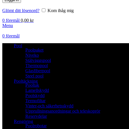
Glömt ditt lösenord?
Kom ihåg mig
0
föremål
0,00
kr
Menu
0
föremål
Pool
Poolpaket
Niveko
Stålväggspool
Thermopool
Glasfiberpool
Steel pool
Pooltäckning
Pooltak
Lamellskydd
Poolskydd
Termofiltar
Vinter-och säkerhetsskydd
Upprullningsanordningar och teleskoprör
Reservdelar
Rengöring
Poolrobotar