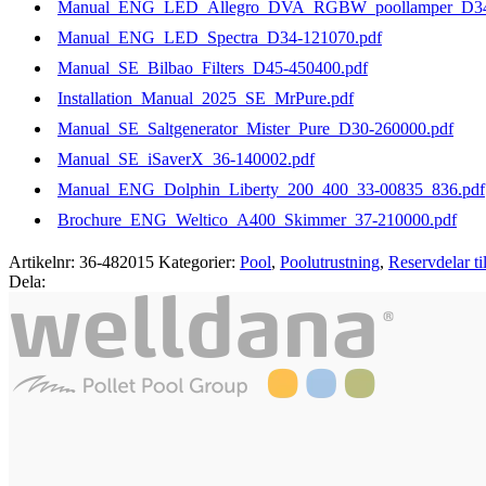
Manual_ENG_LED_Allegro_DVA_RGBW_poollamper_D34-
Manual_ENG_LED_Spectra_D34-121070.pdf
Manual_SE_Bilbao_Filters_D45-450400.pdf
Installation_Manual_2025_SE_MrPure.pdf
Manual_SE_Saltgenerator_Mister_Pure_D30-260000.pdf
Manual_SE_iSaverX_36-140002.pdf
Manual_ENG_Dolphin_Liberty_200_400_33-00835_836.pdf
Brochure_ENG_Weltico_A400_Skimmer_37-210000.pdf
Artikelnr:
36-482015
Kategorier:
Pool
,
Poolutrustning
,
Reservdelar ti
Dela: