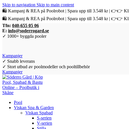
Skip to navigation
Skip to main content
🛍️ Kampanj & REA på Poolrobot | Spara upp till 3.548 kr | 👉👉 Kli
🛍️ Kampanj & REA på Poolrobot | Spara upp till 3.548 kr | 👉👉 Kli
Tfn:
040-655 05 06
E:
info@soderrogard.se
✓ 1000+ byggda pooler
Kampanjer
✓ Snabb leverans
✓ Stort utbud av poolmodeller och pooltillbehör
Kampanjer
Pool
Viskan Spa & Garden
Viskan Spabad
S-serien
V-serien
Stilla