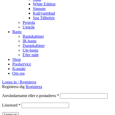
White Edition
Signum
Kall/varmbad
Spa Tillbehör
Pergola
Utekök
Bastu
Bastukabiner
IR-bastu
Dampkabiner
Ute-bastu
Efter mått
Shop
Poolservice
Kontakt
Om oss
Logga in / Registrera
Registrera dig
Registrera
Obligatoriskt
Användarnamn eller e-postadress
*
Obligatoriskt
Lösenord
*
Logga in