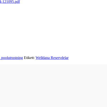
121095.pdf
l poolutrustning
Etikett:
Welldana Reservdelar