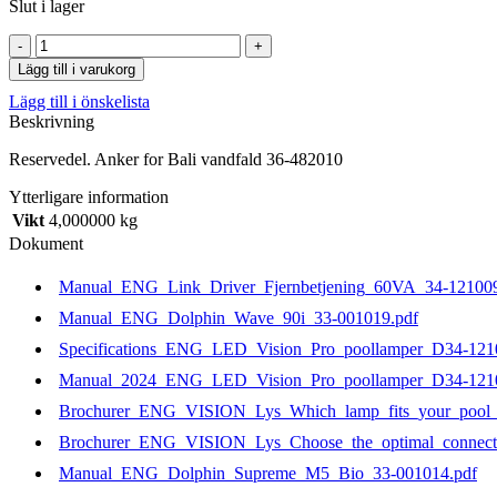
Slut i lager
Anker
for
Lägg till i varukorg
Bali
Lägg till i önskelista
vandfald
Beskrivning
36-
482010
Reservedel. Anker for Bali vandfald 36-482010
mängd
Ytterligare information
Vikt
4,000000 kg
Dokument
Manual_ENG_Link_Driver_Fjernbetjening_60VA_34-121009
Manual_ENG_Dolphin_Wave_90i_33-001019.pdf
Specifications_ENG_LED_Vision_Pro_poollamper_D34-121
Manual_2024_ENG_LED_Vision_Pro_poollamper_D34-1210
Brochurer_ENG_VISION_Lys_Which_lamp_fits_your_pool_b
Brochurer_ENG_VISION_Lys_Choose_the_optimal_connecti
Manual_ENG_Dolphin_Supreme_M5_Bio_33-001014.pdf