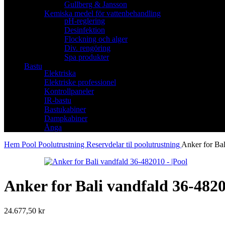
Gullberg & Jansson
Kemiska medel för vattenbehandling
pH-reglering
Desinfektion
Flockning och alger
Div. rengöring
Spa produkter
Bastu
Elektriska
Elektriske professionel
Kontrollpaneler
IR-bastu
Bastukabiner
Dampkabiner
Ånga
Hem
Pool
Poolutrustning
Reservdelar til poolutrustning
Anker for Ba
Anker for Bali vandfald 36-482
24.677,50
kr