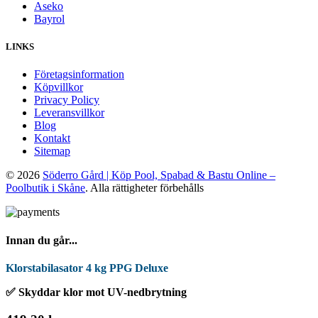
Aseko
Bayrol
LINKS
Företagsinformation
Köpvillkor
Privacy Policy
Leveransvillkor
Blog
Kontakt
Sitemap
© 2026
Söderro Gård | Köp Pool, Spabad & Bastu Online –
Poolbutik i Skåne
. Alla rättigheter förbehålls
Innan du går...
Klorstabilasator 4 kg PPG Deluxe
✅ Skyddar klor mot UV-nedbrytning