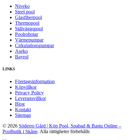
Niveko
Steel pool
Glasfiberpool
Thermopool
Stålväggspool
Poolrobotar
Värmepumpar
Cirkulationspumpar
Aseko
Bayrol
LINKS
Företagsinformation
Köpvillkor
Privacy Policy
Leveransvillkor
Blog
Kontakt
Sitemap
© 2026
Söderro Gård | Köp Pool, Spabad & Bastu Online –
Poolbutik i Skåne
. Alla rättigheter förbehålls