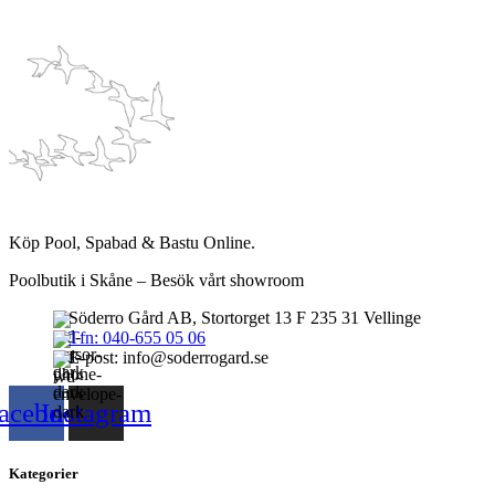
Köp Pool, Spabad & Bastu Online.
Poolbutik i Skåne – Besök vårt showroom
Söderro Gård AB, Stortorget 13 F 235 31 Vellinge
Tfn: 040-655 05 06
E-post: info@soderrogard.se
acebook
Instagram
Kategorier