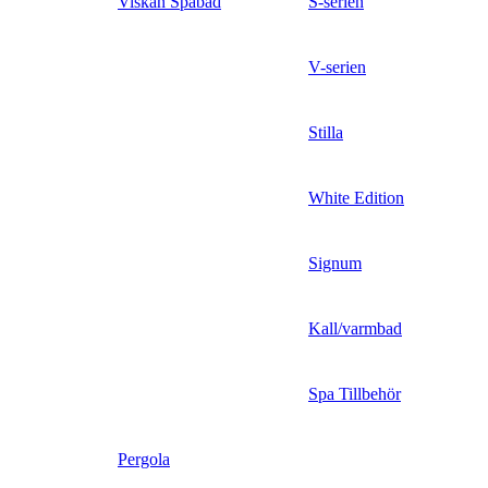
Viskan Spabad
S-serien
V-serien
Stilla
White Edition
Signum
Kall/varmbad
Spa Tillbehör
Pergola