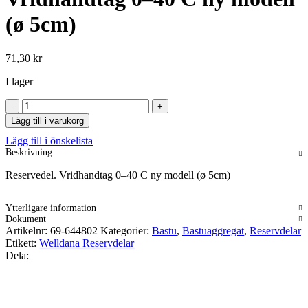
(ø 5cm)
71,30
kr
I lager
Vridhandtag
0–
Lägg till i varukorg
40
Lägg till i önskelista
C
Beskrivning
ny
modell
Reservedel. Vridhandtag 0–40 C ny modell (ø 5cm)
(ø
5cm)
mängd
Ytterligare information
Dokument
Artikelnr:
69-644802
Kategorier:
Bastu
,
Bastuaggregat
,
Reservdelar
Etikett:
Welldana Reservdelar
Dela: