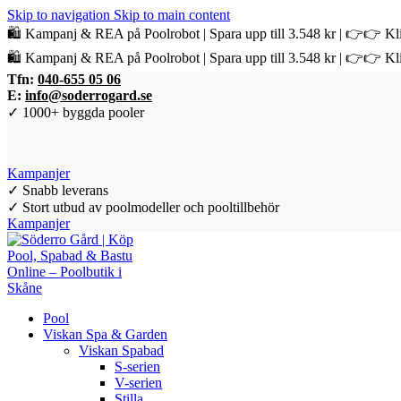
Skip to navigation
Skip to main content
🛍️ Kampanj & REA på Poolrobot | Spara upp till 3.548 kr | 👉👉 Kli
🛍️ Kampanj & REA på Poolrobot | Spara upp till 3.548 kr | 👉👉 Kli
Tfn:
040-655 05 06
E:
info@soderrogard.se
✓ 1000+ byggda pooler
Kampanjer
✓ Snabb leverans
✓ Stort utbud av poolmodeller och pooltillbehör
Kampanjer
Pool
Viskan Spa & Garden
Viskan Spabad
S-serien
V-serien
Stilla