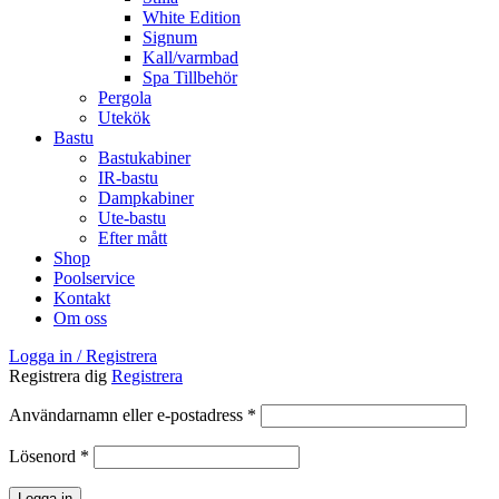
White Edition
Signum
Kall/varmbad
Spa Tillbehör
Pergola
Utekök
Bastu
Bastukabiner
IR-bastu
Dampkabiner
Ute-bastu
Efter mått
Shop
Poolservice
Kontakt
Om oss
Logga in / Registrera
Registrera dig
Registrera
Obligatoriskt
Användarnamn eller e-postadress
*
Obligatoriskt
Lösenord
*
Logga in