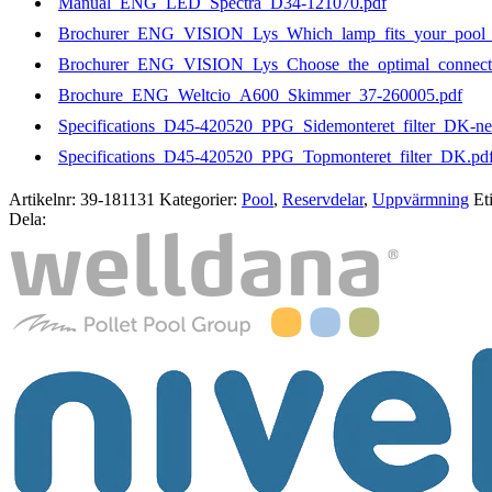
Manual_ENG_LED_Spectra_D34-121070.pdf
Brochurer_ENG_VISION_Lys_Which_lamp_fits_your_pool_b
Brochurer_ENG_VISION_Lys_Choose_the_optimal_connecti
Brochure_ENG_Weltcio_A600_Skimmer_37-260005.pdf
Specifications_D45-420520_PPG_Sidemonteret_filter_DK-n
Specifications_D45-420520_PPG_Topmonteret_filter_DK.pd
Artikelnr:
39-181131
Kategorier:
Pool
,
Reservdelar
,
Uppvärmning
Et
Dela: