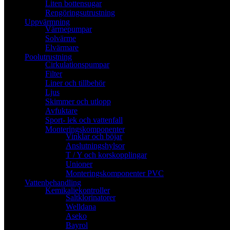
Liten bottensugar
Rengöringsutrustning
Uppvärmning
Värmepumpar
Solvärme
Elvärmare
Poolutrustning
Cirkulationspumpar
Filter
Liner och tillbehör
Ljus
Skimmer och utlopp
Avfuktare
Sport- lek och vattenfall
Monteringskomponenter
Vinklar och böjar
Anslutningshylsor
T / Y och korskopplingar
Unioner
Monteringskomponenter PVC
Vattenbehandling
Kemikaliekontroller
Saltklorinatorer
Welldana
Aseko
Bayrol