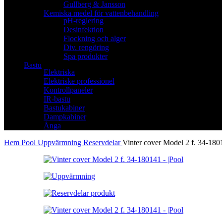
Gullberg & Jansson
Kemiska medel för vattenbehandling
pH-reglering
Desinfektion
Flockning och alger
Div. rengöring
Spa produkter
Bastu
Elektriska
Elektriske professionel
Kontrollpaneler
IR-bastu
Bastukabiner
Dampkabiner
Ånga
Hem
Pool
Uppvärmning
Reservdelar
Vinter cover Model 2 f. 34-180