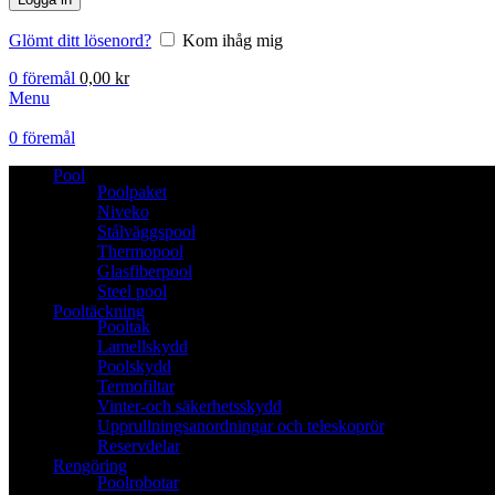
Glömt ditt lösenord?
Kom ihåg mig
0
föremål
0,00
kr
Menu
0
föremål
Pool
Poolpaket
Niveko
Stålväggspool
Thermopool
Glasfiberpool
Steel pool
Pooltäckning
Pooltak
Lamellskydd
Poolskydd
Termofiltar
Vinter-och säkerhetsskydd
Upprullningsanordningar och teleskoprör
Reservdelar
Rengöring
Poolrobotar