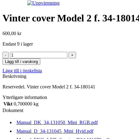
Vinter cover Model 2 f. 34-1801
600,00
kr
Endast 9 i lager
Vinter
cover
Lägg till i varukorg
Model
Lägg till i önskelista
2
Beskrivning
f.
34-
Reservedel. Vinter cover Model 2 f. 34-180141
180141
mängd
Ytterligare information
Vikt
0,700000 kg
Dokument
Manual_DK_34-131050_Mini_RGB.pdf
Manual_D_34-131045_Mini_Hvid.pdf