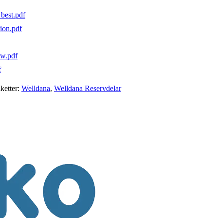
est.pdf
on.pdf
ew.pdf
f
iketter:
Welldana
,
Welldana Reservdelar