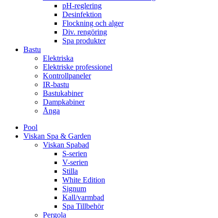
pH-reglering
Desinfektion
Flockning och alger
Div. rengöring
Spa produkter
Bastu
Elektriska
Elektriske professionel
Kontrollpaneler
IR-bastu
Bastukabiner
Dampkabiner
Ånga
Pool
Viskan Spa & Garden
Viskan Spabad
S-serien
V-serien
Stilla
White Edition
Signum
Kall/varmbad
Spa Tillbehör
Pergola