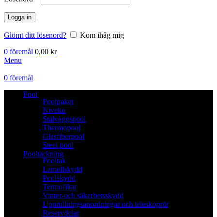
Logga in
Glömt ditt lösenord?
Kom ihåg mig
0
föremål
0,00
kr
Menu
0
föremål
Pool
Poolpaket
Niveko
Stålväggspool
Thermopool
Glasfiberpool
Steel pool
Pooltäckning
Pooltak
Lamellskydd
Poolskydd
Termofiltar
Vinter-och säkerhetsskydd
Upprullningsanordningar och teleskoprör
Reservdelar