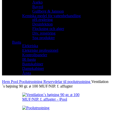
Aseko
Bayrol
Gullberg & Jansson
Kemiska medel för vattenbehandling
pH-reglering
Desinfektion
Flockning och alger
Div. rengöring
Spa produkter
Bastu
Elektriska
Elektriske professionel
Kontrollpaneler
IR-bastu
Bastukabiner
Dampkabiner
Ånga
Hem
Pool
Poolutrustning
Reservdelar til poolutrustning
Ventilation
´s bøjning 90 gr. ø 100 MUF/NIP. f. affugter