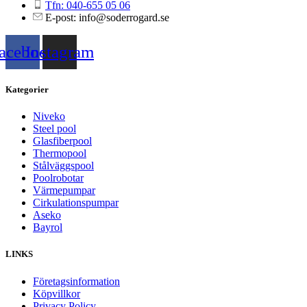
Tfn: 040-655 05 06
E-post: info@soderrogard.se
acebook
Instagram
Kategorier
Niveko
Steel pool
Glasfiberpool
Thermopool
Stålväggspool
Poolrobotar
Värmepumpar
Cirkulationspumpar
Aseko
Bayrol
LINKS
Företagsinformation
Köpvillkor
Privacy Policy