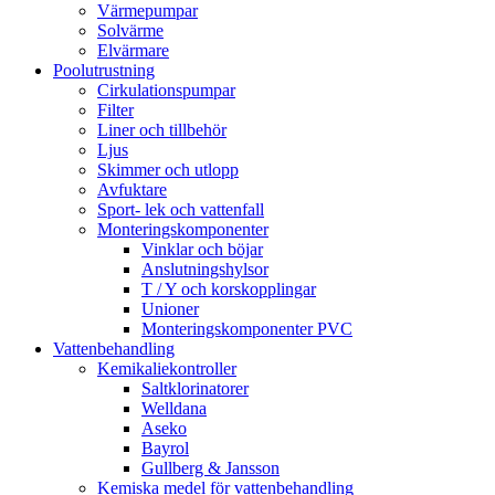
Värmepumpar
Solvärme
Elvärmare
Poolutrustning
Cirkulationspumpar
Filter
Liner och tillbehör
Ljus
Skimmer och utlopp
Avfuktare
Sport- lek och vattenfall
Monteringskomponenter
Vinklar och böjar
Anslutningshylsor
T / Y och korskopplingar
Unioner
Monteringskomponenter PVC
Vattenbehandling
Kemikaliekontroller
Saltklorinatorer
Welldana
Aseko
Bayrol
Gullberg & Jansson
Kemiska medel för vattenbehandling