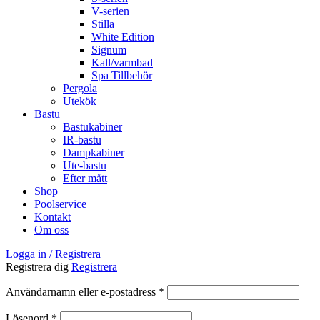
V-serien
Stilla
White Edition
Signum
Kall/varmbad
Spa Tillbehör
Pergola
Utekök
Bastu
Bastukabiner
IR-bastu
Dampkabiner
Ute-bastu
Efter mått
Shop
Poolservice
Kontakt
Om oss
Logga in / Registrera
Registrera dig
Registrera
Obligatoriskt
Användarnamn eller e-postadress
*
Obligatoriskt
Lösenord
*