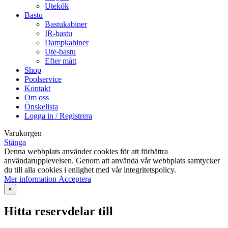
Utekök
Bastu
Bastukabiner
IR-bastu
Dampkabiner
Ute-bastu
Efter mått
Shop
Poolservice
Kontakt
Om oss
Önskelista
Logga in / Registrera
Varukorgen
Stänga
Denna webbplats använder cookies för att förbättra
användarupplevelsen. Genom att använda vår webbplats samtycker
du till alla cookies i enlighet med vår integritetspolicy.
Mer
Mer information
Acceptera
information
×
Hitta reservdelar till