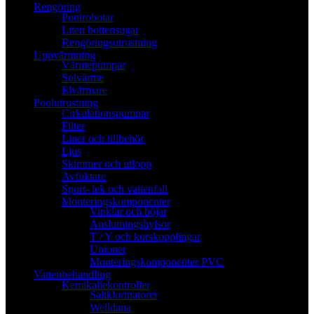
Rengöring
Poolrobotar
Liten bottensugar
Rengöringsutrustning
Uppvärmning
Värmepumpar
Solvärme
Elvärmare
Poolutrustning
Cirkulationspumpar
Filter
Liner och tillbehör
Ljus
Skimmer och utlopp
Avfuktare
Sport- lek och vattenfall
Monteringskomponenter
Vinklar och böjar
Anslutningshylsor
T / Y och korskopplingar
Unioner
Monteringskomponenter PVC
Vattenbehandling
Kemikaliekontroller
Saltklorinatorer
Welldana