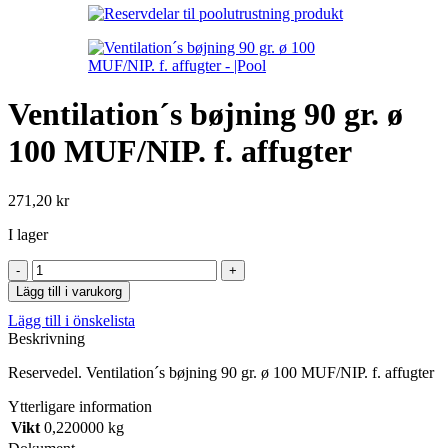
Ventilation´s bøjning 90 gr. ø
100 MUF/NIP. f. affugter
271,20
kr
I lager
Ventilation
´s
Lägg till i varukorg
bøjning
Lägg till i önskelista
90
Beskrivning
gr.
ø
Reservedel. Ventilation´s bøjning 90 gr. ø 100 MUF/NIP. f. affugter
100
MUF/NIP.
Ytterligare information
f.
Vikt
0,220000 kg
affugter
mängd