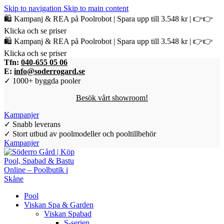
Skip to navigation
Skip to main content
🛍️ Kampanj & REA på Poolrobot | Spara upp till 3.548 kr | 👉👉
Klicka och se priser
🛍️ Kampanj & REA på Poolrobot | Spara upp till 3.548 kr | 👉👉
Klicka och se priser
Tfn:
040-655 05 06
E:
info@soderrogard.se
✓ 1000+ byggda pooler
Besök vårt showroom!
Kampanjer
✓ Snabb leverans
✓ Stort utbud av poolmodeller och pooltillbehör
Kampanjer
Pool
Viskan Spa & Garden
Viskan Spabad
S-serien