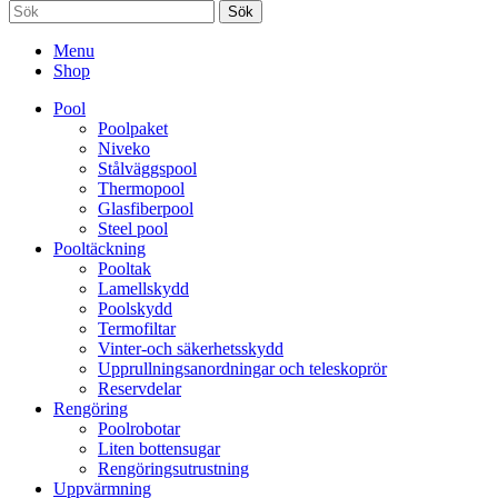
Sök
Menu
Shop
Pool
Poolpaket
Niveko
Stålväggspool
Thermopool
Glasfiberpool
Steel pool
Pooltäckning
Pooltak
Lamellskydd
Poolskydd
Termofiltar
Vinter-och säkerhetsskydd
Upprullningsanordningar och teleskoprör
Reservdelar
Rengöring
Poolrobotar
Liten bottensugar
Rengöringsutrustning
Uppvärmning