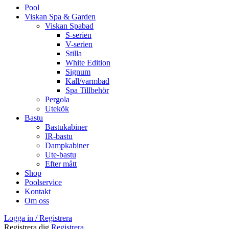
Pool
Viskan Spa & Garden
Viskan Spabad
S-serien
V-serien
Stilla
White Edition
Signum
Kall/varmbad
Spa Tillbehör
Pergola
Utekök
Bastu
Bastukabiner
IR-bastu
Dampkabiner
Ute-bastu
Efter mått
Shop
Poolservice
Kontakt
Om oss
Logga in / Registrera
Registrera dig
Registrera