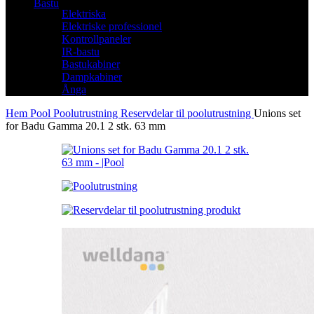
Bastu
Elektriska
Elektriske professionel
Kontrollpaneler
IR-bastu
Bastukabiner
Dampkabiner
Ånga
Hem
Pool
Poolutrustning
Reservdelar til poolutrustning
Unions set
for Badu Gamma 20.1 2 stk. 63 mm