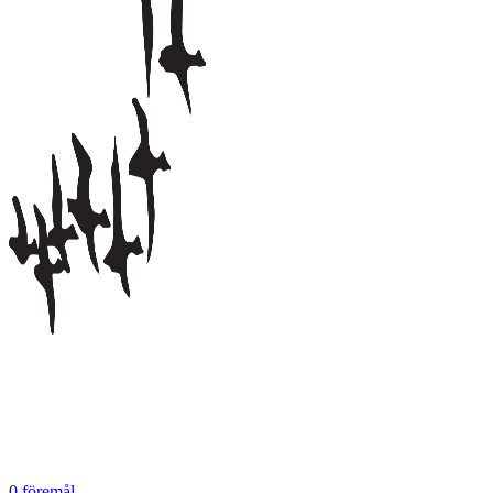
0
föremål