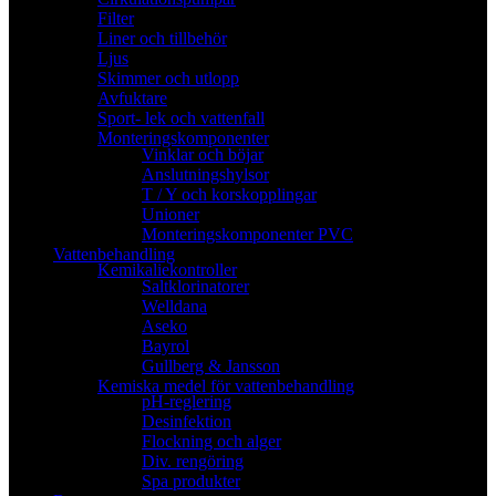
Filter
Liner och tillbehör
Ljus
Skimmer och utlopp
Avfuktare
Sport- lek och vattenfall
Monteringskomponenter
Vinklar och böjar
Anslutningshylsor
T / Y och korskopplingar
Unioner
Monteringskomponenter PVC
Vattenbehandling
Kemikaliekontroller
Saltklorinatorer
Welldana
Aseko
Bayrol
Gullberg & Jansson
Kemiska medel för vattenbehandling
pH-reglering
Desinfektion
Flockning och alger
Div. rengöring
Spa produkter