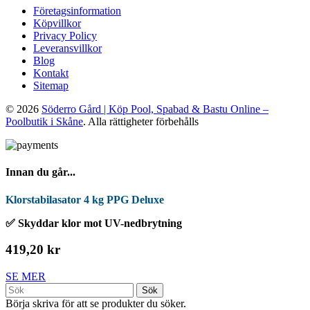
Företagsinformation
Köpvillkor
Privacy Policy
Leveransvillkor
Blog
Kontakt
Sitemap
© 2026
Söderro Gård | Köp Pool, Spabad & Bastu Online –
Poolbutik i Skåne
. Alla rättigheter förbehålls
Innan du går...
Klorstabilasator 4 kg PPG Deluxe
✅ Skyddar klor mot UV-nedbrytning
419,20 kr
SE MER
Sök
Börja skriva för att se produkter du söker.