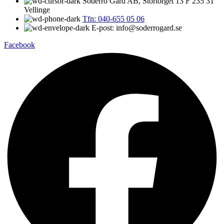
Söderro Gård AB, Stortorget 13 F 235 31
Vellinge
Tfn: 040-655 05 06
E-post: info@soderrogard.se
Facebook