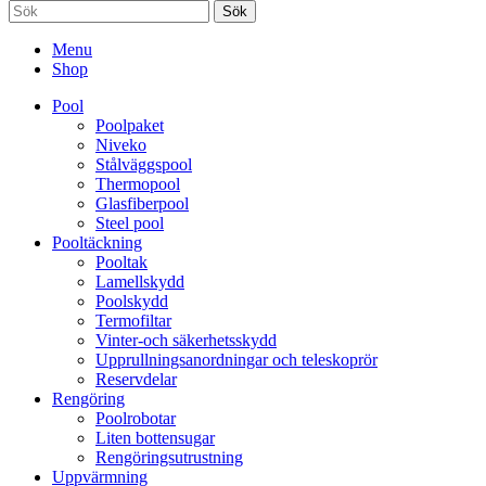
Sök
Menu
Shop
Pool
Poolpaket
Niveko
Stålväggspool
Thermopool
Glasfiberpool
Steel pool
Pooltäckning
Pooltak
Lamellskydd
Poolskydd
Termofiltar
Vinter-och säkerhetsskydd
Upprullningsanordningar och teleskoprör
Reservdelar
Rengöring
Poolrobotar
Liten bottensugar
Rengöringsutrustning
Uppvärmning