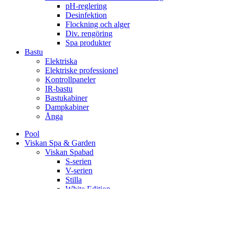
pH-reglering
Desinfektion
Flockning och alger
Div. rengöring
Spa produkter
Bastu
Elektriska
Elektriske professionel
Kontrollpaneler
IR-bastu
Bastukabiner
Dampkabiner
Ånga
Pool
Viskan Spa & Garden
Viskan Spabad
S-serien
V-serien
Stilla
White Edition
Signum
Kall/varmbad
Spa Tillbehör
Pergola