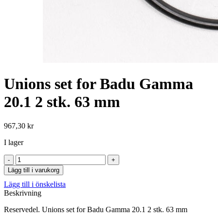
Unions set for Badu Gamma
20.1 2 stk. 63 mm
967,30
kr
I lager
Unions
set
Lägg till i varukorg
for
Lägg till i önskelista
Badu
Beskrivning
Gamma
20.1
Reservedel. Unions set for Badu Gamma 20.1 2 stk. 63 mm
2