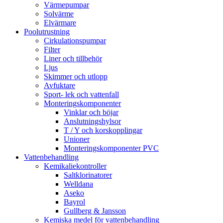
Värmepumpar
Solvärme
Elvärmare
Poolutrustning
Cirkulationspumpar
Filter
Liner och tillbehör
Ljus
Skimmer och utlopp
Avfuktare
Sport- lek och vattenfall
Monteringskomponenter
Vinklar och böjar
Anslutningshylsor
T / Y och korskopplingar
Unioner
Monteringskomponenter PVC
Vattenbehandling
Kemikaliekontroller
Saltklorinatorer
Welldana
Aseko
Bayrol
Gullberg & Jansson
Kemiska medel för vattenbehandling