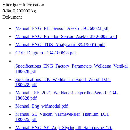
stk.
Ytterligare information
63
Vikt
0,200000 kg
mm
mängd
Dokument
Manual_ENG_PH_Sensor_Aseko_39-260023.pdf
Manual_ENG_Fri_klor_Sensor_Aseko_39-260021.pdf
Manual_ENG_TDS_Analysator_39-190010.pdf
COP_Diagram_D34-180628.pdf
Specifications_ENG_Factory_Parameters_Welldana_Vertikal_
180628.pdf
Specifications_DK_Welldana_i-expert_Wood_D34-
180628.pdf
Manual__SE_2021_Welldana-i_expertline-Wood_D34-
180628.pdf
Manual_Eng_wifimodul.pdf
Manual_SE_Vulcan_Varmeveksler_Titanium_D31-
180025.pdf
Manual_ENG_SE_App_Styring_til_Saunaovne_59-