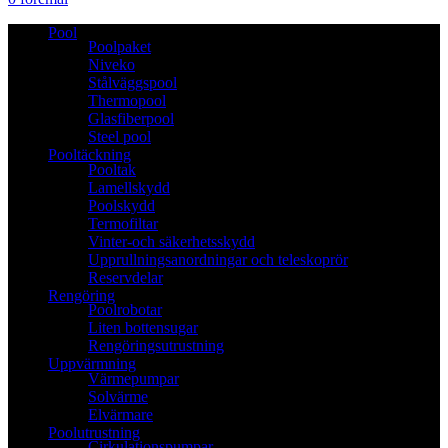
Pool
Poolpaket
Niveko
Stålväggspool
Thermopool
Glasfiberpool
Steel pool
Pooltäckning
Pooltak
Lamellskydd
Poolskydd
Termofiltar
Vinter-och säkerhetsskydd
Upprullningsanordningar och teleskoprör
Reservdelar
Rengöring
Poolrobotar
Liten bottensugar
Rengöringsutrustning
Uppvärmning
Värmepumpar
Solvärme
Elvärmare
Poolutrustning
Cirkulationspumpar