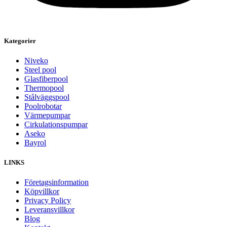
Kategorier
Niveko
Steel pool
Glasfiberpool
Thermopool
Stålväggspool
Poolrobotar
Värmepumpar
Cirkulationspumpar
Aseko
Bayrol
LINKS
Företagsinformation
Köpvillkor
Privacy Policy
Leveransvillkor
Blog