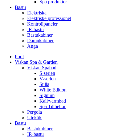
Spa produkter
Bastu
Elektriska
Elektriske professionel
Kontrollpaneler
IR-bastu
Bastukabiner
Dampkabiner
Ånga
Pool
Viskan Spa & Garden
Viskan Spabad
S-serien
V-serien
Stilla
White Edition
Signum
Kall/varmbad
Spa Tillbehör
Pergola
Utekök
Bastu
Bastukabiner
IR-bastu