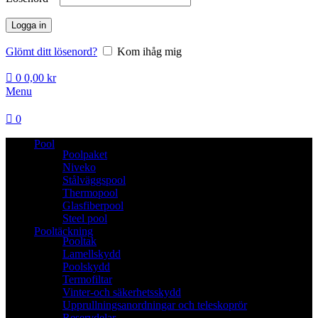
Logga in
Glömt ditt lösenord?
Kom ihåg mig
0
0,00
kr
Menu
0
Pool
Poolpaket
Niveko
Stålväggspool
Thermopool
Glasfiberpool
Steel pool
Pooltäckning
Pooltak
Lamellskydd
Poolskydd
Termofiltar
Vinter-och säkerhetsskydd
Upprullningsanordningar och teleskoprör
Reservdelar