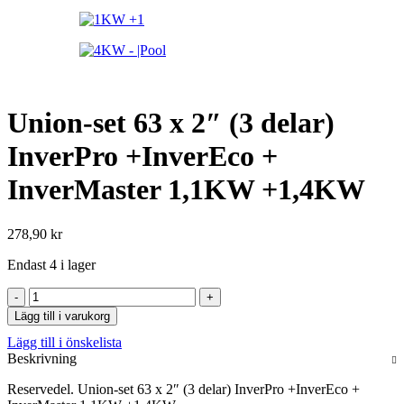
Union-set 63 x 2″ (3 delar)
InverPro +InverEco +
InverMaster 1,1KW +1,4KW
278,90
kr
Endast 4 i lager
Union-
set
Lägg till i varukorg
63
Lägg till i önskelista
x
Beskrivning
2"
(3
Reservedel. Union-set 63 x 2″ (3 delar) InverPro +InverEco +
delar)