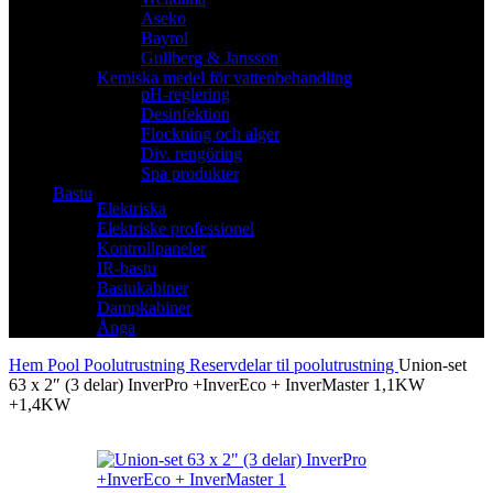
Aseko
Bayrol
Gullberg & Jansson
Kemiska medel för vattenbehandling
pH-reglering
Desinfektion
Flockning och alger
Div. rengöring
Spa produkter
Bastu
Elektriska
Elektriske professionel
Kontrollpaneler
IR-bastu
Bastukabiner
Dampkabiner
Ånga
Hem
Pool
Poolutrustning
Reservdelar til poolutrustning
Union-set
63 x 2″ (3 delar) InverPro +InverEco + InverMaster 1,1KW
+1,4KW