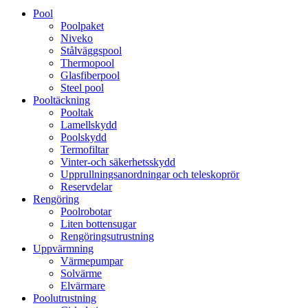
Pool
Poolpaket
Niveko
Stålväggspool
Thermopool
Glasfiberpool
Steel pool
Pooltäckning
Pooltak
Lamellskydd
Poolskydd
Termofiltar
Vinter-och säkerhetsskydd
Upprullningsanordningar och teleskoprör
Reservdelar
Rengöring
Poolrobotar
Liten bottensugar
Rengöringsutrustning
Uppvärmning
Värmepumpar
Solvärme
Elvärmare
Poolutrustning