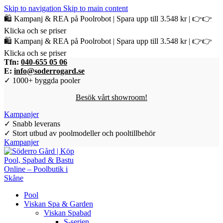
Skip to navigation
Skip to main content
🛍️ Kampanj & REA på Poolrobot | Spara upp till 3.548 kr | 👉👉
Klicka och se priser
🛍️ Kampanj & REA på Poolrobot | Spara upp till 3.548 kr | 👉👉
Klicka och se priser
Tfn:
040-655 05 06
E:
info@soderrogard.se
✓ 1000+ byggda pooler
Besök vårt showroom!
Kampanjer
✓ Snabb leverans
✓ Stort utbud av poolmodeller och pooltillbehör
Kampanjer
Pool
Viskan Spa & Garden
Viskan Spabad
S-serien