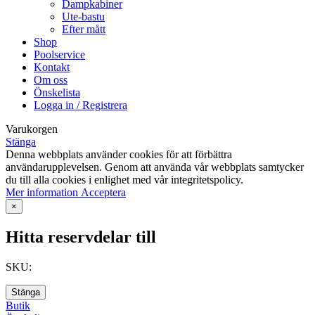
Dampkabiner
Ute-bastu
Efter mått
Shop
Poolservice
Kontakt
Om oss
Önskelista
Logga in / Registrera
Varukorgen
Stänga
Denna webbplats använder cookies för att förbättra
användarupplevelsen. Genom att använda vår webbplats samtycker
du till alla cookies i enlighet med vår integritetspolicy.
Mer
Mer information
Acceptera
information
×
Hitta reservdelar till
SKU:
Stänga
Butik