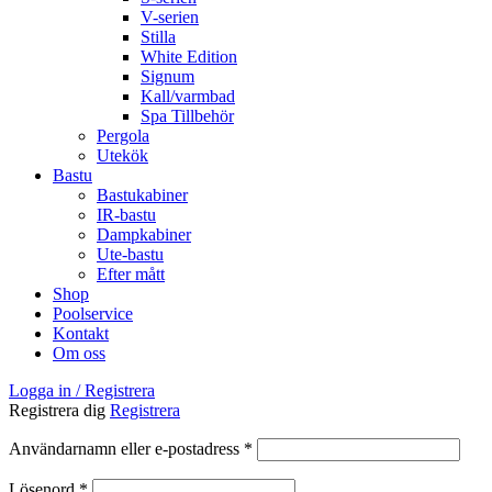
V-serien
Stilla
White Edition
Signum
Kall/varmbad
Spa Tillbehör
Pergola
Utekök
Bastu
Bastukabiner
IR-bastu
Dampkabiner
Ute-bastu
Efter mått
Shop
Poolservice
Kontakt
Om oss
Logga in / Registrera
Registrera dig
Registrera
Obligatoriskt
Användarnamn eller e-postadress
*
Obligatoriskt
Lösenord
*