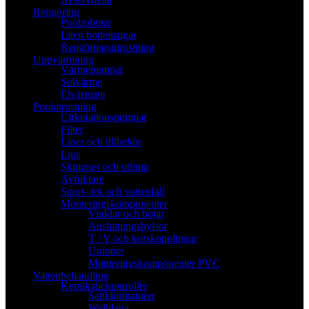
Rengöring
Poolrobotar
Liten bottensugar
Rengöringsutrustning
Uppvärmning
Värmepumpar
Solvärme
Elvärmare
Poolutrustning
Cirkulationspumpar
Filter
Liner och tillbehör
Ljus
Skimmer och utlopp
Avfuktare
Sport- lek och vattenfall
Monteringskomponenter
Vinklar och böjar
Anslutningshylsor
T / Y och korskopplingar
Unioner
Monteringskomponenter PVC
Vattenbehandling
Kemikaliekontroller
Saltklorinatorer
Welldana