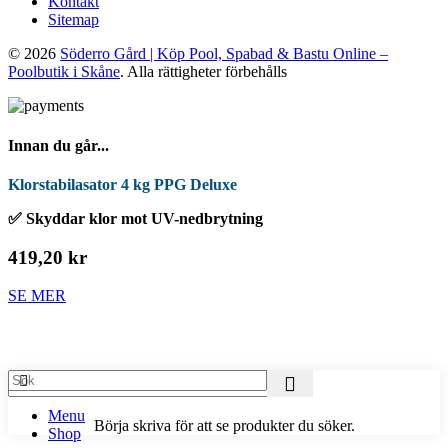
Kontakt
Sitemap
© 2026
Söderro Gård | Köp Pool, Spabad & Bastu Online –
Poolbutik i Skåne
. Alla rättigheter förbehålls
Innan du går...
Klorstabilasator 4 kg PPG Deluxe
✅ Skyddar klor mot UV-nedbrytning
419,20 kr
SE MER
Menu
Börja skriva för att se produkter du söker.
Shop