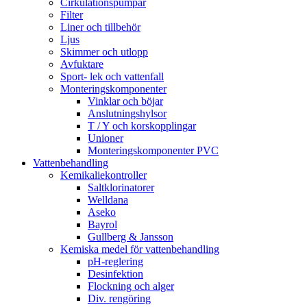
Cirkulationspumpar
Filter
Liner och tillbehör
Ljus
Skimmer och utlopp
Avfuktare
Sport- lek och vattenfall
Monteringskomponenter
Vinklar och böjar
Anslutningshylsor
T / Y och korskopplingar
Unioner
Monteringskomponenter PVC
Vattenbehandling
Kemikaliekontroller
Saltklorinatorer
Welldana
Aseko
Bayrol
Gullberg & Jansson
Kemiska medel för vattenbehandling
pH-reglering
Desinfektion
Flockning och alger
Div. rengöring