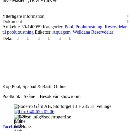
InverMaster 1,1KW +1,4KW
InverPro
+InverEco
+
Ytterligare information
InverMaster
Dokument
1,1KW
Artikelnr:
39-140059
Kategorier:
Pool
,
Poolutrustning
,
Reservdelar
+1,4KW
til poolutrustning
Etiketter:
Aquagem
,
Welldana Reservdelar
mängd
Dela:
Köp Pool, Spabad & Bastu Online.
Poolbutik i Skåne – Besök vårt showroom
Söderro Gård AB, Stortorget 13 F 235 31 Vellinge
Tfn: 040-655 05 06
E-post: info@soderrogard.se
Facebook