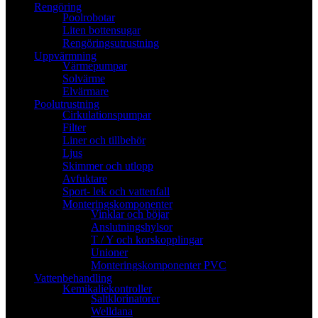
Rengöring
Poolrobotar
Liten bottensugar
Rengöringsutrustning
Uppvärmning
Värmepumpar
Solvärme
Elvärmare
Poolutrustning
Cirkulationspumpar
Filter
Liner och tillbehör
Ljus
Skimmer och utlopp
Avfuktare
Sport- lek och vattenfall
Monteringskomponenter
Vinklar och böjar
Anslutningshylsor
T / Y och korskopplingar
Unioner
Monteringskomponenter PVC
Vattenbehandling
Kemikaliekontroller
Saltklorinatorer
Welldana