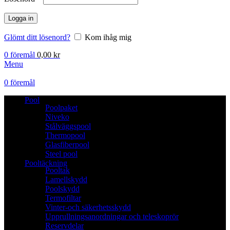
Logga in
Glömt ditt lösenord?
Kom ihåg mig
0
föremål
0,00
kr
Menu
0
föremål
Pool
Poolpaket
Niveko
Stålväggspool
Thermopool
Glasfiberpool
Steel pool
Pooltäckning
Pooltak
Lamellskydd
Poolskydd
Termofiltar
Vinter-och säkerhetsskydd
Upprullningsanordningar och teleskoprör
Reservdelar