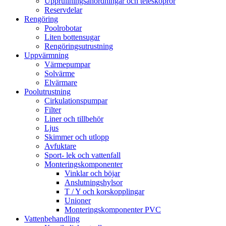
Upprullningsanordningar och teleskoprör
Reservdelar
Rengöring
Poolrobotar
Liten bottensugar
Rengöringsutrustning
Uppvärmning
Värmepumpar
Solvärme
Elvärmare
Poolutrustning
Cirkulationspumpar
Filter
Liner och tillbehör
Ljus
Skimmer och utlopp
Avfuktare
Sport- lek och vattenfall
Monteringskomponenter
Vinklar och böjar
Anslutningshylsor
T / Y och korskopplingar
Unioner
Monteringskomponenter PVC
Vattenbehandling