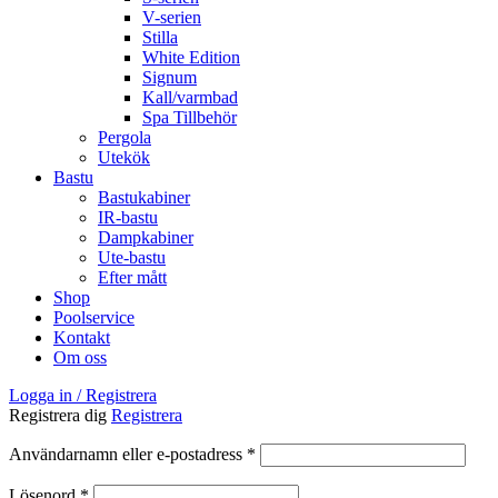
V-serien
Stilla
White Edition
Signum
Kall/varmbad
Spa Tillbehör
Pergola
Utekök
Bastu
Bastukabiner
IR-bastu
Dampkabiner
Ute-bastu
Efter mått
Shop
Poolservice
Kontakt
Om oss
Logga in / Registrera
Registrera dig
Registrera
Obligatoriskt
Användarnamn eller e-postadress
*
Obligatoriskt
Lösenord
*