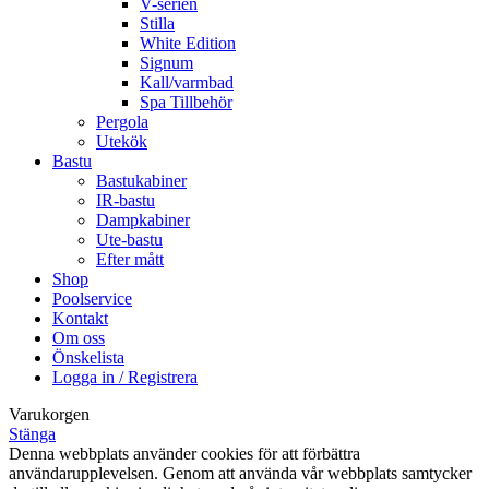
V-serien
Stilla
White Edition
Signum
Kall/varmbad
Spa Tillbehör
Pergola
Utekök
Bastu
Bastukabiner
IR-bastu
Dampkabiner
Ute-bastu
Efter mått
Shop
Poolservice
Kontakt
Om oss
Önskelista
Logga in / Registrera
Varukorgen
Stänga
Denna webbplats använder cookies för att förbättra
användarupplevelsen. Genom att använda vår webbplats samtycker