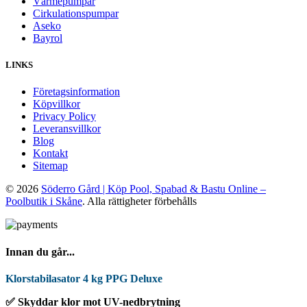
Värmepumpar
Cirkulationspumpar
Aseko
Bayrol
LINKS
Företagsinformation
Köpvillkor
Privacy Policy
Leveransvillkor
Blog
Kontakt
Sitemap
© 2026
Söderro Gård | Köp Pool, Spabad & Bastu Online –
Poolbutik i Skåne
. Alla rättigheter förbehålls
Innan du går...
Klorstabilasator 4 kg PPG Deluxe
✅ Skyddar klor mot UV-nedbrytning