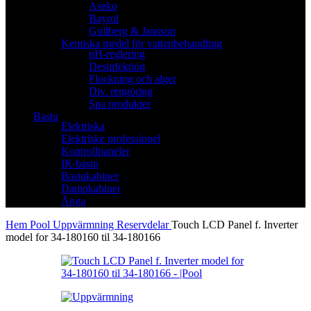
Aseko
Bayrol
Gullberg & Jansson
Kemiska medel för vattenbehandling
pH-reglering
Desinfektion
Flockning och alger
Div. rengöring
Spa produkter
Bastu
Elektriska
Elektriske professionel
Kontrollpaneler
IR-bastu
Bastukabiner
Dampkabiner
Ånga
Hem
Pool
Uppvärmning
Reservdelar
Touch LCD Panel f. Inverter
model for 34-180160 til 34-180166