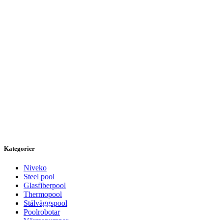
Kategorier
Niveko
Steel pool
Glasfiberpool
Thermopool
Stålväggspool
Poolrobotar