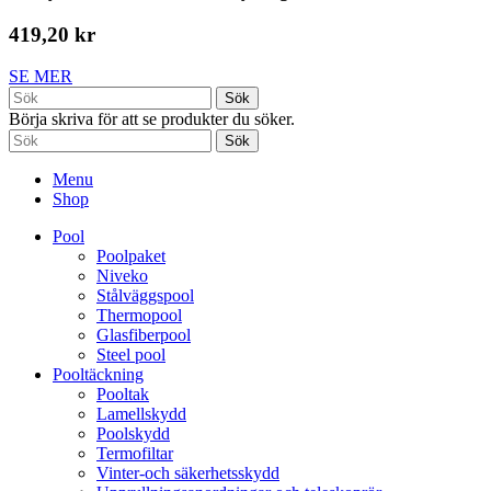
419,20 kr
SE MER
Sök
Börja skriva för att se produkter du söker.
Sök
Menu
Shop
Pool
Poolpaket
Niveko
Stålväggspool
Thermopool
Glasfiberpool
Steel pool
Pooltäckning
Pooltak
Lamellskydd
Poolskydd
Termofiltar
Vinter-och säkerhetsskydd