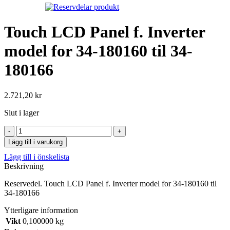
Touch LCD Panel f. Inverter
model for 34-180160 til 34-
180166
2.721,20
kr
Slut i lager
Touch
LCD
Lägg till i varukorg
Panel
Lägg till i önskelista
f.
Beskrivning
Inverter
model
Reservedel. Touch LCD Panel f. Inverter model for 34-180160 til
for
34-180166
34-
180160
Ytterligare information
til
Vikt
0,100000 kg
34-