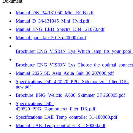
180166
Dokument
mängd
Manual_DK_34-131050_Mini_RGB.pdf
Manual_D_34-131045_Mini_Hvid.pdf
Manual_ENG_LED_Spectra_D34-121070.pdf
Manual_pool_lab_20_35-206007.pdf
Brochurer_ENG_VISION_Lys_Which_lamp_fits_your_pool_b
Brochurer_ENG_VISION_Lys_Choose_the_optimal_connecti
Manual_2025_SE_Asin_Aqua_Salt_30-207006.pdf
Specifications_D45-420520_PPG_Sidemonteret_filter_DK-
new.pdf
Brochure_ENG_Weltcio_A600_Skimmer_37-260005.pdf
Specifications_D45-
420520_PPG_Topmonteret_filter_DK.pdf
Specifications_LAE_Temp_controller_31-180000.pdf
Manual_LAE_Temp_controller_31-180000.pdf