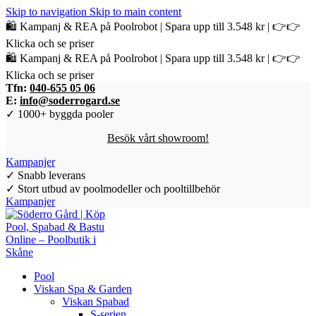
Skip to navigation
Skip to main content
🛍️ Kampanj & REA på Poolrobot | Spara upp till 3.548 kr | 👉👉
Klicka och se priser
🛍️ Kampanj & REA på Poolrobot | Spara upp till 3.548 kr | 👉👉
Klicka och se priser
Tfn:
040-655 05 06
E:
info@soderrogard.se
✓ 1000+ byggda pooler
Besök vårt showroom!
Kampanjer
✓ Snabb leverans
✓ Stort utbud av poolmodeller och pooltillbehör
Kampanjer
Pool
Viskan Spa & Garden
Viskan Spabad
S-serien