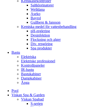
Kemikaliekontroller
Saltklorinatorer
Welldana
Aseko
Bayrol
Gullberg & Jansson
Kemiska medel för vattenbehandling
pH-reglering
Desinfektion
Flockning och alger
Div. rengöring
Spa produkter
Bastu
Elektriska
Elektriske professionel
Kontrollpaneler
IR-bastu
Bastukabiner
Dampkabiner
Ånga
Pool
Viskan Spa & Garden
Viskan Spabad
S-serien