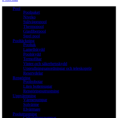
Pool
Poolpaket
Niveko
Stålväggspool
Thermopool
Glasfiberpool
Steel pool
Pooltäckning
Pooltak
Lamellskydd
Poolskydd
Termofiltar
Vinter-och säkerhetsskydd
Upprullningsanordningar och teleskoprör
Reservdelar
Rengöring
Poolrobotar
Liten bottensugar
Rengöringsutrustning
Uppvärmning
Värmepumpar
Solvärme
Elvärmare
Poolutrustning
Cirkulationspumpar