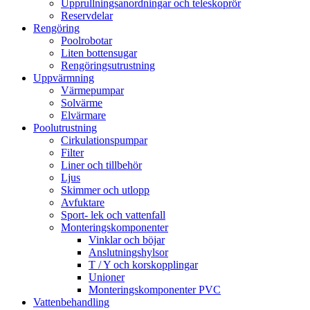
Upprullningsanordningar och teleskoprör
Reservdelar
Rengöring
Poolrobotar
Liten bottensugar
Rengöringsutrustning
Uppvärmning
Värmepumpar
Solvärme
Elvärmare
Poolutrustning
Cirkulationspumpar
Filter
Liner och tillbehör
Ljus
Skimmer och utlopp
Avfuktare
Sport- lek och vattenfall
Monteringskomponenter
Vinklar och böjar
Anslutningshylsor
T / Y och korskopplingar
Unioner
Monteringskomponenter PVC
Vattenbehandling