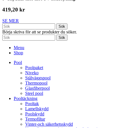
419,20 kr
SE MER
Sök
Börja skriva för att se produkter du söker.
Sök
Menu
Shop
Pool
Poolpaket
Niveko
Stålväggspool
Thermopool
Glasfiberpool
Steel pool
Pooltäckning
Pooltak
Lamellskydd
Poolskydd
Termofiltar
Vinter-och säkerhetsskydd