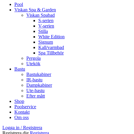
Pool
Viskan Spa & Garden
Viskan Spabad
S-serien
V-serien
Stilla
White Edition
Signum
Kall/varmbad
Spa Tillbehör
Pergola
Utekök
Bastu
Bastukabiner
IR-bastu
Dampkabiner
Ute-bastu
Efter mått
Shop
Poolservice
Kontakt
Om oss
Logga in / Registrera
Registrera dig
Registrera