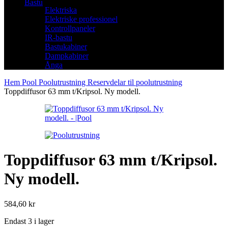
Bastu
Elektriska
Elektriske professionel
Kontrollpaneler
IR-bastu
Bastukabiner
Dampkabiner
Ånga
Hem
Pool
Poolutrustning
Reservdelar til poolutrustning
Toppdiffusor 63 mm t/Kripsol. Ny modell.
Toppdiffusor 63 mm t/Kripsol.
Ny modell.
584,60
kr
Endast 3 i lager