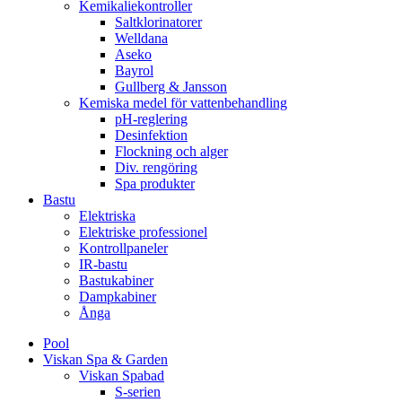
Kemikaliekontroller
Saltklorinatorer
Welldana
Aseko
Bayrol
Gullberg & Jansson
Kemiska medel för vattenbehandling
pH-reglering
Desinfektion
Flockning och alger
Div. rengöring
Spa produkter
Bastu
Elektriska
Elektriske professionel
Kontrollpaneler
IR-bastu
Bastukabiner
Dampkabiner
Ånga
Pool
Viskan Spa & Garden
Viskan Spabad
S-serien