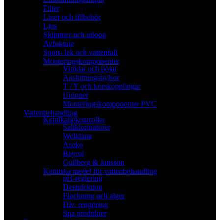
Filter
Liner och tillbehör
Ljus
Skimmer och utlopp
Avfuktare
Sport- lek och vattenfall
Monteringskomponenter
Vinklar och böjar
Anslutningshylsor
T / Y och korskopplingar
Unioner
Monteringskomponenter PVC
Vattenbehandling
Kemikaliekontroller
Saltklorinatorer
Welldana
Aseko
Bayrol
Gullberg & Jansson
Kemiska medel för vattenbehandling
pH-reglering
Desinfektion
Flockning och alger
Div. rengöring
Spa produkter