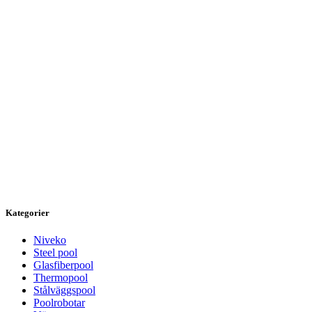
Kategorier
Niveko
Steel pool
Glasfiberpool
Thermopool
Stålväggspool
Poolrobotar