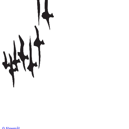
0
föremål