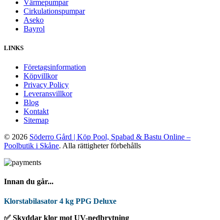
Värmepumpar
Cirkulationspumpar
Aseko
Bayrol
LINKS
Företagsinformation
Köpvillkor
Privacy Policy
Leveransvillkor
Blog
Kontakt
Sitemap
© 2026
Söderro Gård | Köp Pool, Spabad & Bastu Online –
Poolbutik i Skåne
. Alla rättigheter förbehålls
Innan du går...
Klorstabilasator 4 kg PPG Deluxe
✅ Skyddar klor mot UV-nedbrytning