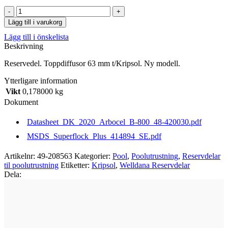
Toppdiffusor
63
Lägg till i varukorg
mm
Lägg till i önskelista
t/Kripsol.
Beskrivning
Ny
modell.
Reservedel. Toppdiffusor 63 mm t/Kripsol. Ny modell.
mängd
Ytterligare information
Vikt
0,178000 kg
Dokument
Datasheet_DK_2020_Arbocel_B-800_48-420030.pdf
MSDS_Superflock_Plus_414894_SE.pdf
Artikelnr:
49-208563
Kategorier:
Pool
,
Poolutrustning
,
Reservdelar
til poolutrustning
Etiketter:
Kripsol
,
Welldana Reservdelar
Dela: