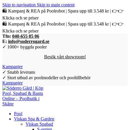
Skip to navigation
Skip to main content
🛍️ Kampanj & REA på Poolrobot | Spara upp till 3.548 kr | 👉👉
Klicka och se priser
🛍️ Kampanj & REA på Poolrobot | Spara upp till 3.548 kr | 👉👉
Klicka och se priser
Tfn:
040-655 05 06
E:
info@soderrogard.se
✓ 1000+ byggda pooler
Besök vårt showroom!
Kampanjer
✓ Snabb leverans
✓ Stort utbud av poolmodeller och pooltillbehör
Kampanjer
Pool
Viskan Spa & Garden
Viskan Spabad
S-serien