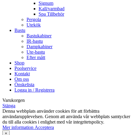
Signum
Kall/varmbad
Spa Tillbehör
Pergola
Utekök
Bastu
Bastukabiner
IR-bastu
Dampkabiner
Ute-bastu
Efter mått
Shop
Poolservice
Kontakt
Om oss
Önskelista
Logga in / Registrera
Varukorgen
Stänga
Denna webbplats använder cookies för att förbättra
användarupplevelsen. Genom att använda vår webbplats samtycker
du till alla cookies i enlighet med vår integritetspolicy.
Mer
Mer information
Acceptera
information
×