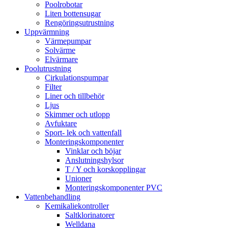
Poolrobotar
Liten bottensugar
Rengöringsutrustning
Uppvärmning
Värmepumpar
Solvärme
Elvärmare
Poolutrustning
Cirkulationspumpar
Filter
Liner och tillbehör
Ljus
Skimmer och utlopp
Avfuktare
Sport- lek och vattenfall
Monteringskomponenter
Vinklar och böjar
Anslutningshylsor
T / Y och korskopplingar
Unioner
Monteringskomponenter PVC
Vattenbehandling
Kemikaliekontroller
Saltklorinatorer
Welldana