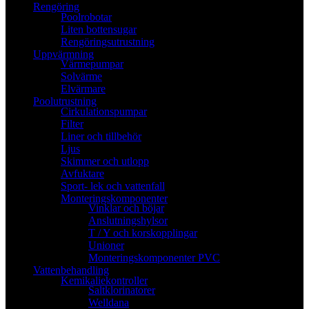
Rengöring
Poolrobotar
Liten bottensugar
Rengöringsutrustning
Uppvärmning
Värmepumpar
Solvärme
Elvärmare
Poolutrustning
Cirkulationspumpar
Filter
Liner och tillbehör
Ljus
Skimmer och utlopp
Avfuktare
Sport- lek och vattenfall
Monteringskomponenter
Vinklar och böjar
Anslutningshylsor
T / Y och korskopplingar
Unioner
Monteringskomponenter PVC
Vattenbehandling
Kemikaliekontroller
Saltklorinatorer
Welldana