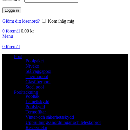
Logga in
Glömt ditt lösenord?
Kom ihåg mig
0
föremål
0,00
kr
Menu
0
föremål
Pool
Poolpaket
Niveko
Stålväggspool
Thermopool
Glasfiberpool
Steel pool
Pooltäckning
Pooltak
Lamellskydd
Poolskydd
Termofiltar
Vinter-och säkerhetsskydd
Upprullningsanordningar och teleskoprör
Reservdelar