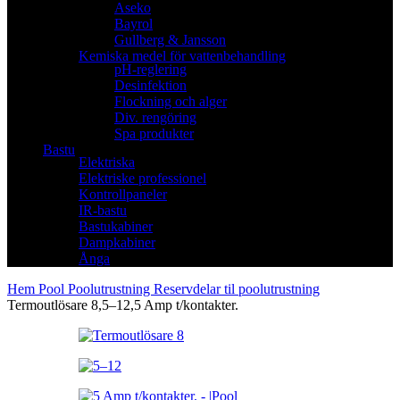
Aseko
Bayrol
Gullberg & Jansson
Kemiska medel för vattenbehandling
pH-reglering
Desinfektion
Flockning och alger
Div. rengöring
Spa produkter
Bastu
Elektriska
Elektriske professionel
Kontrollpaneler
IR-bastu
Bastukabiner
Dampkabiner
Ånga
Hem
Pool
Poolutrustning
Reservdelar til poolutrustning
Termoutlösare 8,5–12,5 Amp t/kontakter.