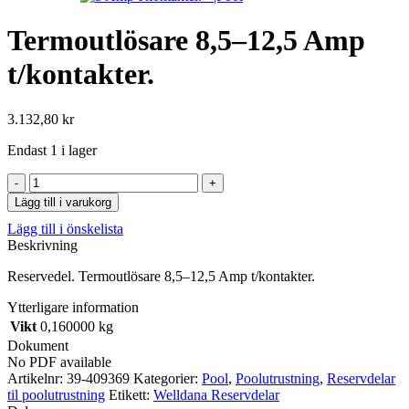
Termoutlösare 8,5–12,5 Amp
t/kontakter.
3.132,80
kr
Endast 1 i lager
Termoutlösare
8,5–
Lägg till i varukorg
12,5
Lägg till i önskelista
Amp
Beskrivning
t/kontakter.
mängd
Reservedel. Termoutlösare 8,5–12,5 Amp t/kontakter.
Ytterligare information
Vikt
0,160000 kg
Dokument
No PDF available
Artikelnr:
39-409369
Kategorier:
Pool
,
Poolutrustning
,
Reservdelar
til poolutrustning
Etikett:
Welldana Reservdelar