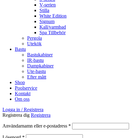
V-serien
Stilla
White Edition
Signum
Kall/varmbad
Spa Tillbehör
Pergola
Utekök
Bastu
Bastukabiner
IR-bastu
Dampkabiner
Ute-bastu
Efter mått
Shop
Poolservice
Kontakt
Om oss
Logga in / Registrera
Registrera dig
Registrera
Obligatoriskt
Användarnamn eller e-postadress
*
Obligatoriskt
Lösenord
*