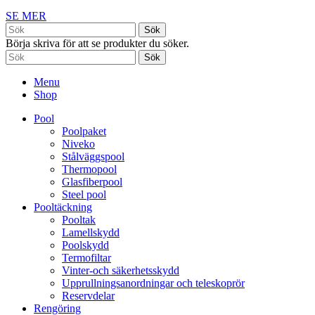
SE MER
Sök
Börja skriva för att se produkter du söker.
Sök
Menu
Shop
Pool
Poolpaket
Niveko
Stålväggspool
Thermopool
Glasfiberpool
Steel pool
Pooltäckning
Pooltak
Lamellskydd
Poolskydd
Termofiltar
Vinter-och säkerhetsskydd
Upprullningsanordningar och teleskoprör
Reservdelar
Rengöring