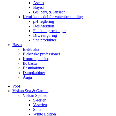
Aseko
Bayrol
Gullberg & Jansson
Kemiska medel för vattenbehandling
pH-reglering
Desinfektion
Flockning och alger
Div. rengöring
Spa produkter
Bastu
Elektriska
Elektriske professionel
Kontrollpaneler
IR-bastu
Bastukabiner
Dampkabiner
Ånga
Pool
Viskan Spa & Garden
Viskan Spabad
S-serien
V-serien
Stilla
White Edition