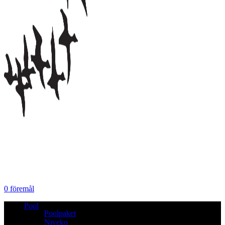
0
föremål
Pool
Poolpaket
Niveko