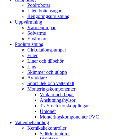
Poolrobotar
Liten bottensugar
Rengöringsutrustning
Uppvärmning
Värmepumpar
Solvärme
Elvärmare
Poolutrustning
Cirkulationspumpar
Filter
Liner och tillbehör
Ljus
Skimmer och utlopp
Avfuktare
Sport- lek och vattenfall
Monteringskomponenter
Vinklar och böjar
Anslutningshylsor
T / Y och korskopplingar
Unioner
Monteringskomponenter PVC
Vattenbehandling
Kemikaliekontroller
Saltklorinatorer