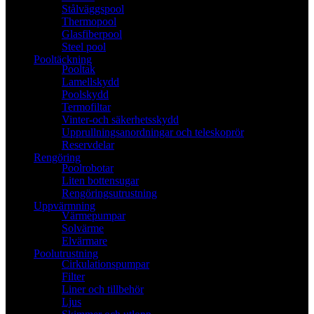
Stålväggspool
Thermopool
Glasfiberpool
Steel pool
Pooltäckning
Pooltak
Lamellskydd
Poolskydd
Termofiltar
Vinter-och säkerhetsskydd
Upprullningsanordningar och teleskoprör
Reservdelar
Rengöring
Poolrobotar
Liten bottensugar
Rengöringsutrustning
Uppvärmning
Värmepumpar
Solvärme
Elvärmare
Poolutrustning
Cirkulationspumpar
Filter
Liner och tillbehör
Ljus