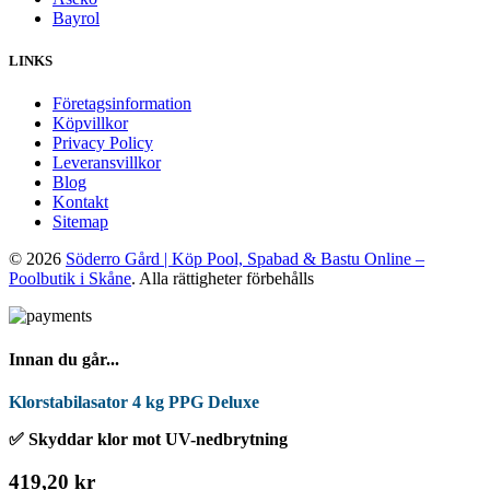
Bayrol
LINKS
Företagsinformation
Köpvillkor
Privacy Policy
Leveransvillkor
Blog
Kontakt
Sitemap
© 2026
Söderro Gård | Köp Pool, Spabad & Bastu Online –
Poolbutik i Skåne
. Alla rättigheter förbehålls
Innan du går...
Klorstabilasator 4 kg PPG Deluxe
✅ Skyddar klor mot UV-nedbrytning
419,20 kr