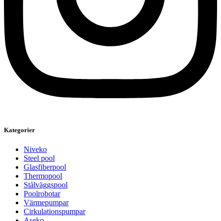
Kategorier
Niveko
Steel pool
Glasfiberpool
Thermopool
Stålväggspool
Poolrobotar
Värmepumpar
Cirkulationspumpar
Aseko