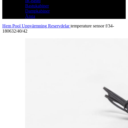
IR-bastu
Bastukabiner
Dampkabiner
Ånga
Hem
Pool
Uppvärmning
Reservdelar
temperature sensor f/34-
180632/40/42