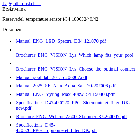
Lägg till i önskelista
180632/40/42
Beskrivning
mängd
Reservedel. temperature sensor f/34-180632/40/42
Dokument
Manual_ENG_LED_Spectra_D34-121070.pdf
Brochurer_ENG_VISION_Lys_Which_lamp_fits_your_pool_b
Brochurer_ENG_VISION_Lys_Choose_the_optimal_connecti
Manual_pool_lab_20_35-206007.pdf
Manual_2025_SE_Asin_Aqua_Salt_30-207006.pdf
Manual_ENG_Styring_Max_40kw_54-150403.pdf
Specifications_D45-420520_PPG_Sidemonteret_filter_DK-
new.pdf
Brochure_ENG_Weltcio_A600_Skimmer_37-260005.pdf
Specifications_D45-
420520_PPG_Topmonteret_filter_DK.pdf