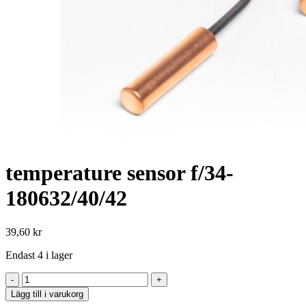
temperature sensor f/34-
180632/40/42
39,60
kr
Endast 4 i lager
temperature
sensor
Lägg till i varukorg
f/34-