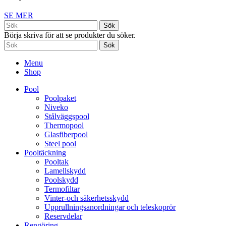
SE MER
Sök
Börja skriva för att se produkter du söker.
Sök
Menu
Shop
Pool
Poolpaket
Niveko
Stålväggspool
Thermopool
Glasfiberpool
Steel pool
Pooltäckning
Pooltak
Lamellskydd
Poolskydd
Termofiltar
Vinter-och säkerhetsskydd
Upprullningsanordningar och teleskoprör
Reservdelar
Rengöring