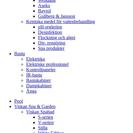
Welldana
Aseko
Bayrol
Gullberg & Jansson
Kemiska medel för vattenbehandling
pH-reglering
Desinfektion
Flockning och alger
Div. rengöring
Spa produkter
Bastu
Elektriska
Elektriske professionel
Kontrollpaneler
IR-bastu
Bastukabiner
Dampkabiner
Ånga
Pool
Viskan Spa & Garden
Viskan Spabad
S-serien
V-serien
Stilla