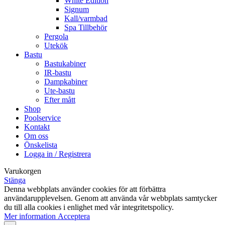
White Edition
Signum
Kall/varmbad
Spa Tillbehör
Pergola
Utekök
Bastu
Bastukabiner
IR-bastu
Dampkabiner
Ute-bastu
Efter mått
Shop
Poolservice
Kontakt
Om oss
Önskelista
Logga in / Registrera
Varukorgen
Stänga
Denna webbplats använder cookies för att förbättra
användarupplevelsen. Genom att använda vår webbplats samtycker
du till alla cookies i enlighet med vår integritetspolicy.
Mer
Mer information
Acceptera
information