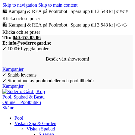
Skip to navigation
Skip to main content
🛍️ Kampanj & REA på Poolrobot | Spara upp till 3.548 kr | 👉👉
Klicka och se priser
🛍️ Kampanj & REA på Poolrobot | Spara upp till 3.548 kr | 👉👉
Klicka och se priser
Tfn:
040-655 05 06
E:
info@soderrogard.se
✓ 1000+ byggda pooler
Besök vårt showroom!
Kampanjer
✓ Snabb leverans
✓ Stort utbud av poolmodeller och pooltillbehör
Kampanjer
Pool
Viskan Spa & Garden
Viskan Spabad
S-serien