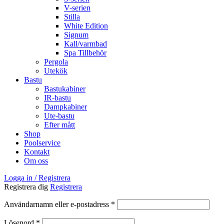
V-serien
Stilla
White Edition
Signum
Kall/varmbad
Spa Tillbehör
Pergola
Utekök
Bastu
Bastukabiner
IR-bastu
Dampkabiner
Ute-bastu
Efter mått
Shop
Poolservice
Kontakt
Om oss
Logga in / Registrera
Registrera dig
Registrera
Obligatoriskt
Användarnamn eller e-postadress
*
Obligatoriskt
Lösenord
*