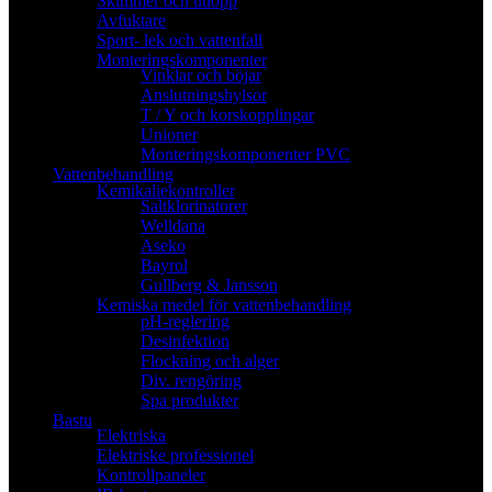
Skimmer och utlopp
Avfuktare
Sport- lek och vattenfall
Monteringskomponenter
Vinklar och böjar
Anslutningshylsor
T / Y och korskopplingar
Unioner
Monteringskomponenter PVC
Vattenbehandling
Kemikaliekontroller
Saltklorinatorer
Welldana
Aseko
Bayrol
Gullberg & Jansson
Kemiska medel för vattenbehandling
pH-reglering
Desinfektion
Flockning och alger
Div. rengöring
Spa produkter
Bastu
Elektriska
Elektriske professionel
Kontrollpaneler