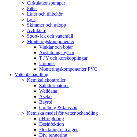
Cirkulationspumpar
Filter
Liner och tillbehör
Ljus
Skimmer och utlopp
Avfuktare
Sport- lek och vattenfall
Monteringskomponenter
Vinklar och böjar
Anslutningshylsor
T / Y och korskopplingar
Unioner
Monteringskomponenter PVC
Vattenbehandling
Kemikaliekontroller
Saltklorinatorer
Welldana
Aseko
Bayrol
Gullberg & Jansson
Kemiska medel för vattenbehandling
pH-reglering
Desinfektion
Flockning och alger
Div. rengöring