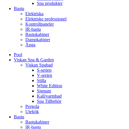
Spa produkter
Bastu
Elektriska
Elektriske professionel
Kontrollpaneler
IR-bastu
Bastukabiner
Dampkabiner
Ånga
Pool
Viskan Spa & Garden
Viskan Spabad
S-serien
V-serien
Stilla
White Edition
Signum
Kall/varmbad
Spa Tillbehör
Pergola
Utekök
Bastu
Bastukabiner
IR-bastu