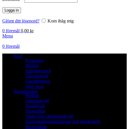
Logga in
Glömt ditt lösenord?
Kom ihåg mig
0
föremål
0,00
kr
Menu
0
föremål
Pool
Poolpaket
Niveko
Stålväggspool
Thermopool
Glasfiberpool
Steel pool
Pooltäckning
Pooltak
Lamellskydd
Poolskydd
Termofiltar
Vinter-och säkerhetsskydd
Upprullningsanordningar och teleskoprör
Reservdelar