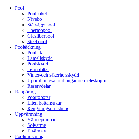
Pool
Poolpaket
Niveko
Stålväggspool
Thermopool
Glasfiberpool
Steel pool
Pooltäckning
Pooltak
Lamellskydd
Poolskydd
Termofiltar
Vinter-och säkerhetsskydd
Upprullningsanordningar och teleskoprör
Reservdelar
Rengöring
Poolrobotar
Liten bottensugar
Rengöringsutrustning
Uppvärmning
Värmepumpar
Solvärme
Elvärmare
Poolutrustning