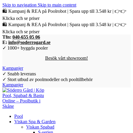
Skip to navigation
Skip to main content
🛍️ Kampanj & REA på Poolrobot | Spara upp till 3.548 kr | 👉👉
Klicka och se priser
🛍️ Kampanj & REA på Poolrobot | Spara upp till 3.548 kr | 👉👉
Klicka och se priser
Tfn:
040-655 05 06
E:
info@soderrogard.se
✓ 1000+ byggda pooler
Besök vårt showroom!
Kampanjer
✓ Snabb leverans
✓ Stort utbud av poolmodeller och pooltillbehör
Kampanjer
Pool
Viskan Spa & Garden
Viskan Spabad
S-serien