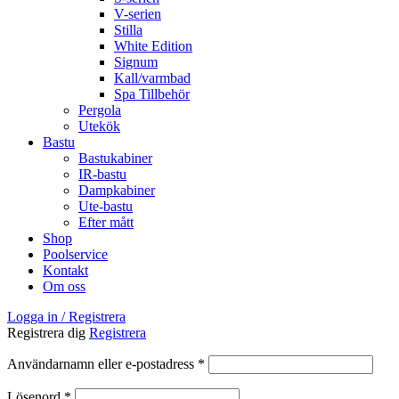
V-serien
Stilla
White Edition
Signum
Kall/varmbad
Spa Tillbehör
Pergola
Utekök
Bastu
Bastukabiner
IR-bastu
Dampkabiner
Ute-bastu
Efter mått
Shop
Poolservice
Kontakt
Om oss
Logga in / Registrera
Registrera dig
Registrera
Obligatoriskt
Användarnamn eller e-postadress
*
Obligatoriskt
Lösenord
*