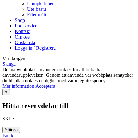
Dampkabiner
Ute-bastu
Efter mått
Shop
Poolservice
Kontakt
Om oss
Önskelista
Logga in / Registrera
Varukorgen
Stänga
Denna webbplats använder cookies för att förbättra
användarupplevelsen. Genom att använda vår webbplats samtycker
du till alla cookies i enlighet med vår integritetspolicy.
Mer
Mer information
Acceptera
information
×
Hitta reservdelar till
SKU:
Stänga
Butik