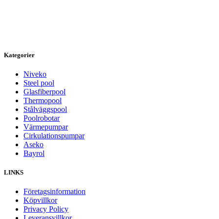
Kategorier
Niveko
Steel pool
Glasfiberpool
Thermopool
Stålväggspool
Poolrobotar
Värmepumpar
Cirkulationspumpar
Aseko
Bayrol
LINKS
Företagsinformation
Köpvillkor
Privacy Policy
Leveransvillkor