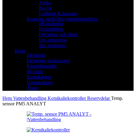
Aseko
Bayrol
Gullberg & Jansson
Kemiska medel för vattenbehandling
pH-reglering
Desinfektion
Flockning och alger
Div. rengöring
Spa produkter
Bastu
Elektriska
Elektriske professionel
Kontrollpaneler
IR-bastu
Bastukabiner
Dampkabiner
Ånga
Hem
Vattenbehandling
Kemikaliekontroller
Reservdelar
Temp.
sensor PM5 ANALYT