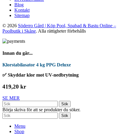
Blog
Kontakt
Sitemap
© 2026
Söderro Gård | Köp Pool, Spabad & Bastu Online –
Poolbutik i Skåne
. Alla rättigheter förbehålls
Innan du går...
Klorstabilasator 4 kg PPG Deluxe
✅ Skyddar klor mot UV-nedbrytning
419,20 kr
SE MER
Sök
Börja skriva för att se produkter du söker.
Sök
Menu
Shop