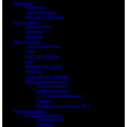
Rengöring
Poolrobotar
Liten bottensugar
Rengöringsutrustning
Uppvärmning
Värmepumpar
Solvärme
Elvärmare
Poolutrustning
Cirkulationspumpar
Filter
Liner och tillbehör
Ljus
Skimmer och utlopp
Avfuktare
Sport- lek och vattenfall
Monteringskomponenter
Vinklar och böjar
Anslutningshylsor
T / Y och korskopplingar
Unioner
Monteringskomponenter PVC
Vattenbehandling
Kemikaliekontroller
Saltklorinatorer
Welldana