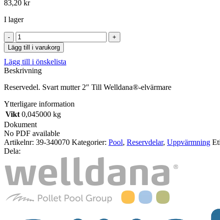
83,20
kr
I lager
Svart
mutter
Lägg till i varukorg
2"
Lägg till i önskelista
Till
Beskrivning
Welldana®-
elvärmare
Reservedel. Svart mutter 2″ Till Welldana®-elvärmare
mängd
Ytterligare information
Vikt
0,045000 kg
Dokument
No PDF available
Artikelnr:
39-340070
Kategorier:
Pool
,
Reservdelar
,
Uppvärmning
Et
Dela: