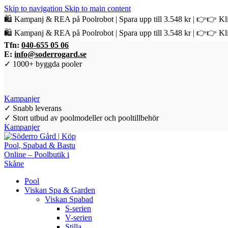
Skip to navigation
Skip to main content
🛍️ Kampanj & REA på Poolrobot | Spara upp till 3.548 kr | 👉👉 Kli
🛍️ Kampanj & REA på Poolrobot | Spara upp till 3.548 kr | 👉👉 Kli
Tfn:
040-655 05 06
E:
info@soderrogard.se
✓ 1000+ byggda pooler
Kampanjer
✓ Snabb leverans
✓ Stort utbud av poolmodeller och pooltillbehör
Kampanjer
Pool
Viskan Spa & Garden
Viskan Spabad
S-serien
V-serien
Stilla