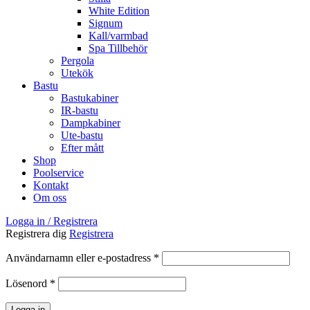
White Edition
Signum
Kall/varmbad
Spa Tillbehör
Pergola
Utekök
Bastu
Bastukabiner
IR-bastu
Dampkabiner
Ute-bastu
Efter mått
Shop
Poolservice
Kontakt
Om oss
Logga in / Registrera
Registrera dig
Registrera
Obligatoriskt
Användarnamn eller e-postadress
*
Obligatoriskt
Lösenord
*
Logga in