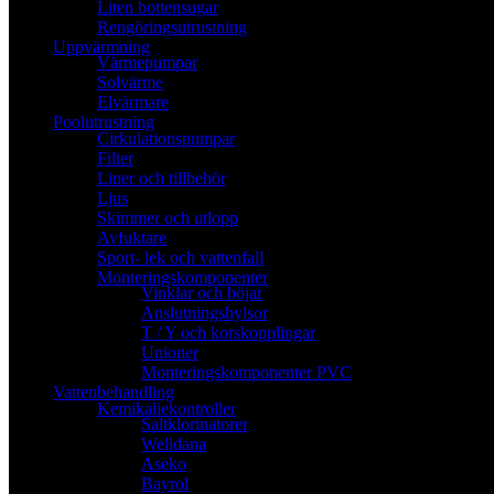
Liten bottensugar
Rengöringsutrustning
Uppvärmning
Värmepumpar
Solvärme
Elvärmare
Poolutrustning
Cirkulationspumpar
Filter
Liner och tillbehör
Ljus
Skimmer och utlopp
Avfuktare
Sport- lek och vattenfall
Monteringskomponenter
Vinklar och böjar
Anslutningshylsor
T / Y och korskopplingar
Unioner
Monteringskomponenter PVC
Vattenbehandling
Kemikaliekontroller
Saltklorinatorer
Welldana
Aseko
Bayrol