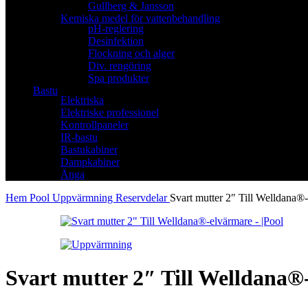
Gullberg & Jansson
Kemiska medel för vattenbehandling
pH-reglering
Desinfektion
Flockning och alger
Div. rengöring
Spa produkter
Bastu
Elektriska
Elektriske professionel
Kontrollpaneler
IR-bastu
Bastukabiner
Dampkabiner
Ånga
Hem
Pool
Uppvärmning
Reservdelar
Svart mutter 2″ Till Welldana®
Svart mutter 2″ Till Welldana®