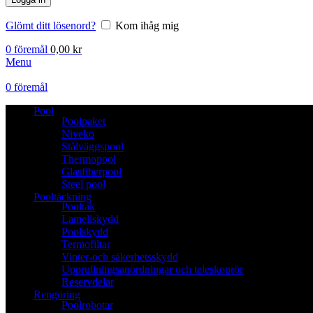
Glömt ditt lösenord?
Kom ihåg mig
0
föremål
0,00
kr
Menu
0
föremål
Pool
Poolpaket
Niveko
Stålväggspool
Thermopool
Glasfiberpool
Steel pool
Pooltäckning
Pooltak
Lamellskydd
Poolskydd
Termofiltar
Vinter-och säkerhetsskydd
Upprullningsanordningar och teleskoprör
Reservdelar
Rengöring
Poolrobotar