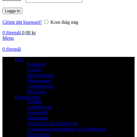
Logga in
Glömt ditt lösenord?
Kom ihåg mig
0
föremål
0,00
kr
Menu
0
föremål
Pool
Poolpaket
Niveko
Stålväggspool
Thermopool
Glasfiberpool
Steel pool
Pooltäckning
Pooltak
Lamellskydd
Poolskydd
Termofiltar
Vinter-och säkerhetsskydd
Upprullningsanordningar och teleskoprör
Reservdelar