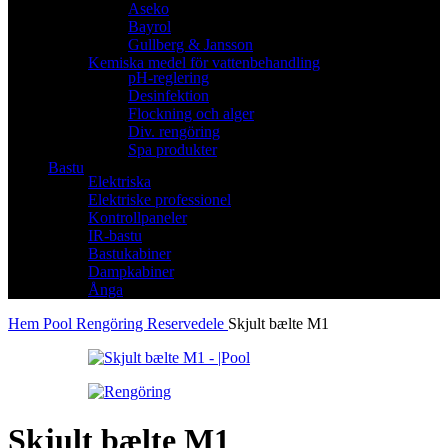
Aseko
Bayrol
Gullberg & Jansson
Kemiska medel för vattenbehandling
pH-reglering
Desinfektion
Flockning och alger
Div. rengöring
Spa produkter
Bastu
Elektriska
Elektriske professionel
Kontrollpaneler
IR-bastu
Bastukabiner
Dampkabiner
Ånga
Hem
Pool
Rengöring
Reservedele
Skjult bælte M1
Skjult bælte M1