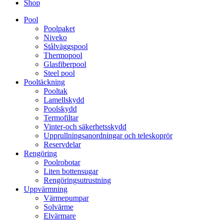
Shop
Pool
Poolpaket
Niveko
Stålväggspool
Thermopool
Glasfiberpool
Steel pool
Pooltäckning
Pooltak
Lamellskydd
Poolskydd
Termofiltar
Vinter-och säkerhetsskydd
Upprullningsanordningar och teleskoprör
Reservdelar
Rengöring
Poolrobotar
Liten bottensugar
Rengöringsutrustning
Uppvärmning
Värmepumpar
Solvärme
Elvärmare