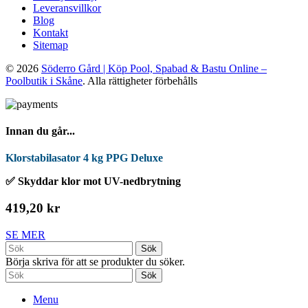
Leveransvillkor
Blog
Kontakt
Sitemap
© 2026
Söderro Gård | Köp Pool, Spabad & Bastu Online –
Poolbutik i Skåne
. Alla rättigheter förbehålls
Innan du går...
Klorstabilasator 4 kg PPG Deluxe
✅ Skyddar klor mot UV-nedbrytning
419,20 kr
SE MER
Sök
Börja skriva för att se produkter du söker.
Sök
Menu