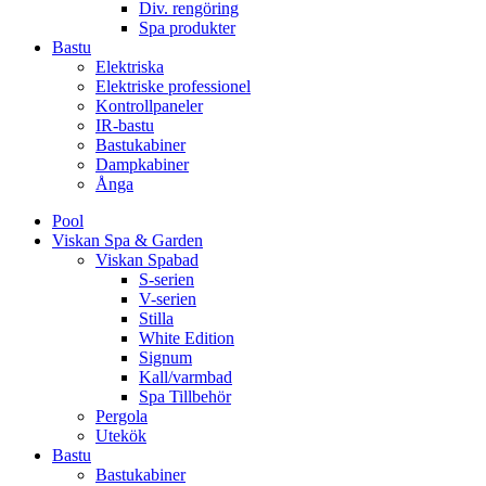
Div. rengöring
Spa produkter
Bastu
Elektriska
Elektriske professionel
Kontrollpaneler
IR-bastu
Bastukabiner
Dampkabiner
Ånga
Pool
Viskan Spa & Garden
Viskan Spabad
S-serien
V-serien
Stilla
White Edition
Signum
Kall/varmbad
Spa Tillbehör
Pergola
Utekök
Bastu
Bastukabiner