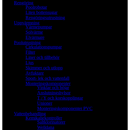
Rengöring
Poolrobotar
Liten bottensugar
Rengöringsutrustning
Uppvärmning
Värmepumpar
Solvärme
Elvärmare
Poolutrustning
Cirkulationspumpar
Filter
Liner och tillbehör
Ljus
Skimmer och utlopp
Avfuktare
Sport- lek och vattenfall
Monteringskomponenter
Vinklar och böjar
Anslutningshylsor
T / Y och korskopplingar
Unioner
Monteringskomponenter PVC
Vattenbehandling
Kemikaliekontroller
Saltklorinatorer
Welldana