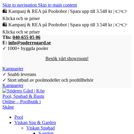
Skip to navigation
Skip to main content
🛍️ Kampanj & REA på Poolrobot | Spara upp till 3.548 kr | 👉👉
Klicka och se priser
🛍️ Kampanj & REA på Poolrobot | Spara upp till 3.548 kr | 👉👉
Klicka och se priser
Tfn:
040-655 05 06
E:
info@soderrogard.se
✓ 1000+ byggda pooler
Besök vårt showroom!
Kampanjer
✓ Snabb leverans
✓ Stort utbud av poolmodeller och pooltillbehör
Kampanjer
Pool
Viskan Spa & Garden
Viskan Spabad
S-serien