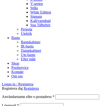
V-serien
Stilla
White Edition
Signum
Kall/varmbad
Spa Tillbehör
Pergola
Utekök
Bastu
Bastukabiner
IR-bastu
Dampkabiner
Ute-bastu
Efter mått
Shop
Poolservice
Kontakt
Om oss
Logga in / Registrera
Registrera dig
Registrera
Obligatoriskt
Användarnamn eller e-postadress
*
Obligatoriskt
Lösenord
*