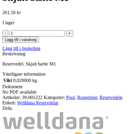
261,50
kr
I lager
Skjult
bælte
Lägg till i varukorg
M1
Lägg till i önskelista
mängd
Beskrivning
Reservedel. Skjult bælte M1
Ytterligare information
Vikt
0,020000 kg
Dokument
No PDF available
Artikelnr:
39-001222
Kategorier:
Pool
,
Rengöring
,
Reservedele
Etikett:
Welldana Reservdelar
Dela: