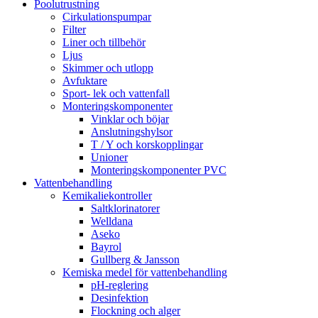
Poolutrustning
Cirkulationspumpar
Filter
Liner och tillbehör
Ljus
Skimmer och utlopp
Avfuktare
Sport- lek och vattenfall
Monteringskomponenter
Vinklar och böjar
Anslutningshylsor
T / Y och korskopplingar
Unioner
Monteringskomponenter PVC
Vattenbehandling
Kemikaliekontroller
Saltklorinatorer
Welldana
Aseko
Bayrol
Gullberg & Jansson
Kemiska medel för vattenbehandling
pH-reglering
Desinfektion
Flockning och alger