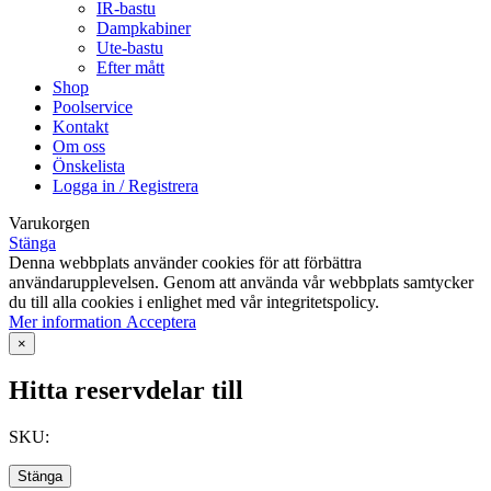
IR-bastu
Dampkabiner
Ute-bastu
Efter mått
Shop
Poolservice
Kontakt
Om oss
Önskelista
Logga in / Registrera
Varukorgen
Stänga
Denna webbplats använder cookies för att förbättra
användarupplevelsen. Genom att använda vår webbplats samtycker
du till alla cookies i enlighet med vår integritetspolicy.
Mer
Mer information
Acceptera
information
×
Hitta reservdelar till
SKU:
Stänga