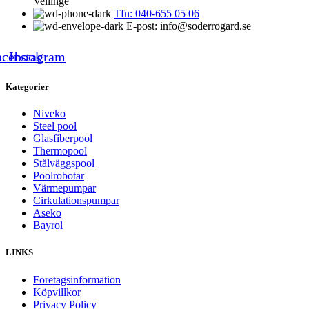
Vellinge
Tfn: 040-655 05 06
E-post: info@soderrogard.se
acebook
Instagram
Kategorier
Niveko
Steel pool
Glasfiberpool
Thermopool
Stålväggspool
Poolrobotar
Värmepumpar
Cirkulationspumpar
Aseko
Bayrol
LINKS
Företagsinformation
Köpvillkor
Privacy Policy