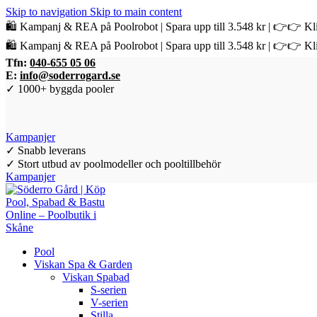
Skip to navigation
Skip to main content
🛍️ Kampanj & REA på Poolrobot | Spara upp till 3.548 kr | 👉👉 Kli
🛍️ Kampanj & REA på Poolrobot | Spara upp till 3.548 kr | 👉👉 Kli
Tfn:
040-655 05 06
E:
info@soderrogard.se
✓ 1000+ byggda pooler
Kampanjer
✓ Snabb leverans
✓ Stort utbud av poolmodeller och pooltillbehör
Kampanjer
Pool
Viskan Spa & Garden
Viskan Spabad
S-serien
V-serien
Stilla