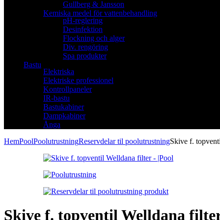
Gullberg & Jansson
Kemiska medel för vattenbehandling
pH-reglering
Desinfektion
Flockning och alger
Div. rengöring
Spa produkter
Bastu
Elektriska
Elektriske professionel
Kontrollpaneler
IR-bastu
Bastukabiner
Dampkabiner
Ånga
Hem
Pool
Poolutrustning
Reservdelar til poolutrustning
Skive f. topventi
Skive f. topventil Welldana filte