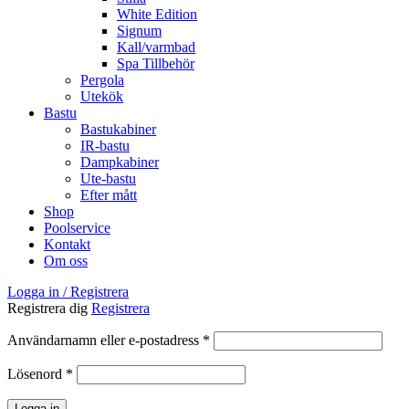
White Edition
Signum
Kall/varmbad
Spa Tillbehör
Pergola
Utekök
Bastu
Bastukabiner
IR-bastu
Dampkabiner
Ute-bastu
Efter mått
Shop
Poolservice
Kontakt
Om oss
Logga in / Registrera
Registrera dig
Registrera
Obligatoriskt
Användarnamn eller e-postadress
*
Obligatoriskt
Lösenord
*
Logga in