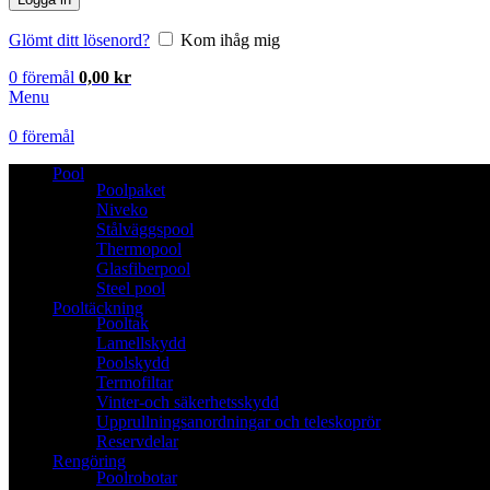
Glömt ditt lösenord?
Kom ihåg mig
0
föremål
0,00
kr
Menu
0
föremål
Pool
Poolpaket
Niveko
Stålväggspool
Thermopool
Glasfiberpool
Steel pool
Pooltäckning
Pooltak
Lamellskydd
Poolskydd
Termofiltar
Vinter-och säkerhetsskydd
Upprullningsanordningar och teleskoprör
Reservdelar
Rengöring
Poolrobotar