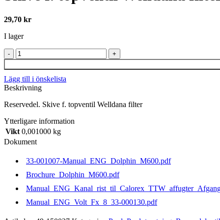
29,70
kr
I lager
Skive
f.
topventil
Lägg till i önskelista
Welldana
Beskrivning
filter
mängd
Reservedel. Skive f. topventil Welldana filter
Ytterligare information
Vikt
0,001000 kg
Dokument
33-001007-Manual_ENG_Dolphin_M600.pdf
Brochure_Dolphin_M600.pdf
Manual_ENG_Kanal_rist_til_Calorex_TTW_affugter_Afgang
Manual_ENG_Volt_Fx_8_33-000130.pdf