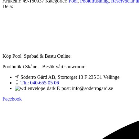
Artikelnr:
49-150037
Kategorier:
Pool
,
Poolutrustning
,
Reservdelar ti
Dela:
Köp Pool, Spabad & Bastu Online.
Poolbutik i Skåne – Besök vårt showroom
Söderro Gård AB, Stortorget 13 F 235 31 Vellinge
Tfn: 040-655 05 06
E-post: info@soderrogard.se
Facebook