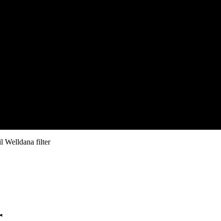
l Welldana filter
r