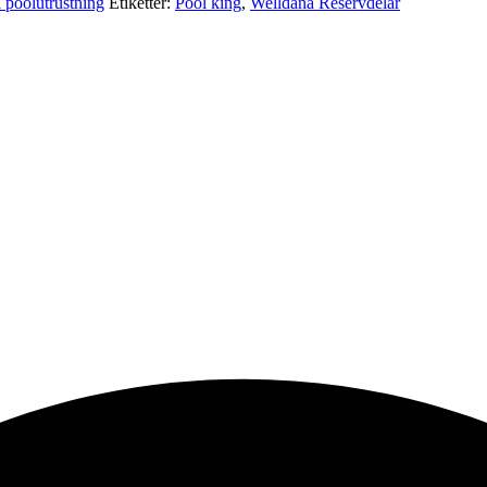
l poolutrustning
Etiketter:
Pool king
,
Welldana Reservdelar