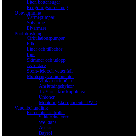
Liten bottensugar
Rengöringsutrustning
Uppvärmning
Värmepumpar
Solvärme
Elvärmare
Poolutrustning
Cirkulationspumpar
Filter
Liner och tillbehör
Ljus
Skimmer och utlopp
Avfuktare
Sport- lek och vattenfall
Monteringskomponenter
Vinklar och böjar
Anslutningshylsor
T / Y och korskopplingar
Unioner
Monteringskomponenter PVC
Vattenbehandling
Kemikaliekontroller
Saltklorinatorer
Welldana
Aseko
Bayrol