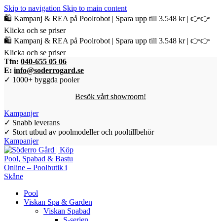
Skip to navigation
Skip to main content
🛍️ Kampanj & REA på Poolrobot | Spara upp till 3.548 kr | 👉👉
Klicka och se priser
🛍️ Kampanj & REA på Poolrobot | Spara upp till 3.548 kr | 👉👉
Klicka och se priser
Tfn:
040-655 05 06
E:
info@soderrogard.se
✓ 1000+ byggda pooler
Besök vårt showroom!
Kampanjer
✓ Snabb leverans
✓ Stort utbud av poolmodeller och pooltillbehör
Kampanjer
Pool
Viskan Spa & Garden
Viskan Spabad
S-serien