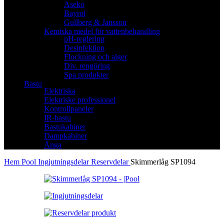
Aseko
Bayrol
Gullberg & Jansson
Kemiska medel för vattenbehandling
pH-reglering
Desinfektion
Flockning och alger
Div. rengöring
Spa produkter
Bastu
Elektriska
Elektriske professionel
Kontrollpaneler
IR-bastu
Bastukabiner
Dampkabiner
Ånga
Hem
Pool
Ingjutningsdelar
Reservdelar
Skimmerlåg SP1094