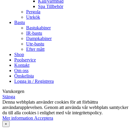
Kall/varmbad
Spa Tillbehör
Pergola
Utekök
Bastu
Bastukabiner
IR-bastu
Dampkabiner
Ute-bastu
Efter mått
Shop
Poolservice
Kontakt
Om oss
Önskelista
Logga in / Registrera
Varukorgen
Stänga
Denna webbplats använder cookies för att förbättra
användarupplevelsen. Genom att använda vår webbplats samtycker
du till alla cookies i enlighet med vår integritetspolicy.
Mer
Mer information
Acceptera
information
×