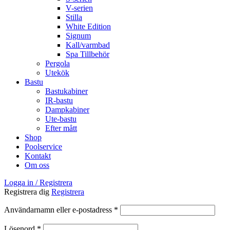
V-serien
Stilla
White Edition
Signum
Kall/varmbad
Spa Tillbehör
Pergola
Utekök
Bastu
Bastukabiner
IR-bastu
Dampkabiner
Ute-bastu
Efter mått
Shop
Poolservice
Kontakt
Om oss
Logga in / Registrera
Registrera dig
Registrera
Obligatoriskt
Användarnamn eller e-postadress
*
Obligatoriskt
Lösenord
*