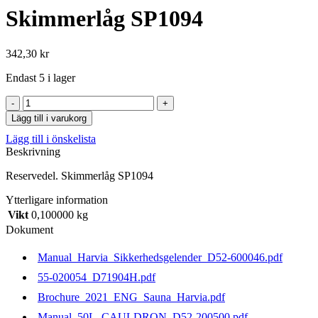
Skimmerlåg SP1094
342,30
kr
Endast 5 i lager
Skimmerlåg
SP1094
Lägg till i varukorg
mängd
Lägg till i önskelista
Beskrivning
Reservedel. Skimmerlåg SP1094
Ytterligare information
Vikt
0,100000 kg
Dokument
Manual_Harvia_Sikkerhedsgelender_D52-600046.pdf
55-020054_D71904H.pdf
Brochure_2021_ENG_Sauna_Harvia.pdf
Manual_50L_CAULDRON_D52-200500.pdf