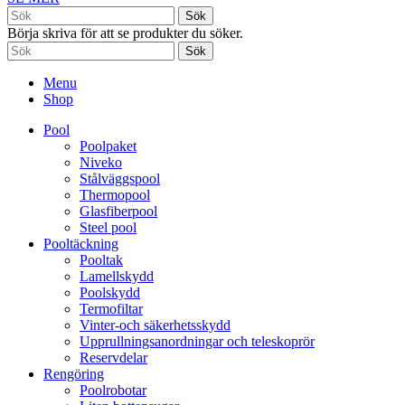
Sök
Börja skriva för att se produkter du söker.
Sök
Menu
Shop
Pool
Poolpaket
Niveko
Stålväggspool
Thermopool
Glasfiberpool
Steel pool
Pooltäckning
Pooltak
Lamellskydd
Poolskydd
Termofiltar
Vinter-och säkerhetsskydd
Upprullningsanordningar och teleskoprör
Reservdelar
Rengöring
Poolrobotar