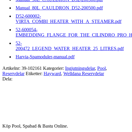
Manual_80L_CAULDRON_D52-200500.pdf
D52-600002-
VIRTA_COMBI_HEATER_WITH_A_STEAMER.pdf
52-600054-
EMBEDDING_FLANGE_FOR_THE_CILINDRO_PRO_HE
52-
200472_LEGEND_WATER_HEATER_25_LITRES.pdf
Harvia-Spamoduler-manual.pdf
Artikelnr:
39-102161
Kategorier:
Ingjutningsdelar
,
Pool
,
Reservdelar
Etiketter:
Hayward
,
Welldana Reservdelar
Dela:
Köp Pool, Spabad & Bastu Online.