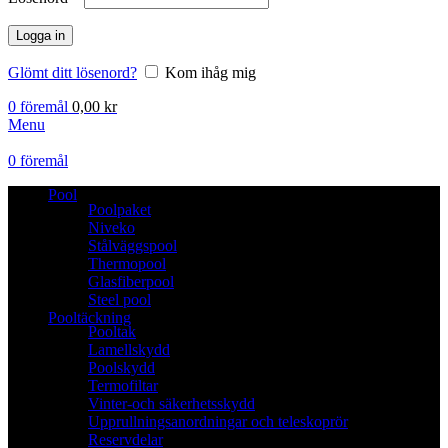
Logga in
Glömt ditt lösenord?
Kom ihåg mig
0
föremål
0,00
kr
Menu
0
föremål
Pool
Poolpaket
Niveko
Stålväggspool
Thermopool
Glasfiberpool
Steel pool
Pooltäckning
Pooltak
Lamellskydd
Poolskydd
Termofiltar
Vinter-och säkerhetsskydd
Upprullningsanordningar och teleskoprör
Reservdelar