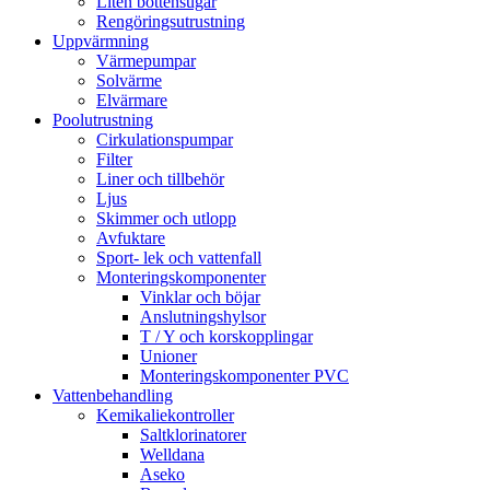
Liten bottensugar
Rengöringsutrustning
Uppvärmning
Värmepumpar
Solvärme
Elvärmare
Poolutrustning
Cirkulationspumpar
Filter
Liner och tillbehör
Ljus
Skimmer och utlopp
Avfuktare
Sport- lek och vattenfall
Monteringskomponenter
Vinklar och böjar
Anslutningshylsor
T / Y och korskopplingar
Unioner
Monteringskomponenter PVC
Vattenbehandling
Kemikaliekontroller
Saltklorinatorer
Welldana
Aseko