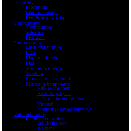
Rengöring
Poolrobotar
Liten bottensugar
Rengöringsutrustning
Uppvärmning
Värmepumpar
Solvärme
Elvärmare
Poolutrustning
Cirkulationspumpar
Filter
Liner och tillbehör
Ljus
Skimmer och utlopp
Avfuktare
Sport- lek och vattenfall
Monteringskomponenter
Vinklar och böjar
Anslutningshylsor
T / Y och korskopplingar
Unioner
Monteringskomponenter PVC
Vattenbehandling
Kemikaliekontroller
Saltklorinatorer
Welldana