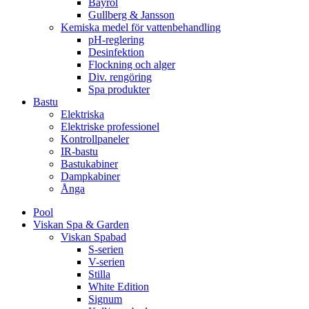
Bayrol
Gullberg & Jansson
Kemiska medel för vattenbehandling
pH-reglering
Desinfektion
Flockning och alger
Div. rengöring
Spa produkter
Bastu
Elektriska
Elektriske professionel
Kontrollpaneler
IR-bastu
Bastukabiner
Dampkabiner
Ånga
Pool
Viskan Spa & Garden
Viskan Spabad
S-serien
V-serien
Stilla
White Edition
Signum