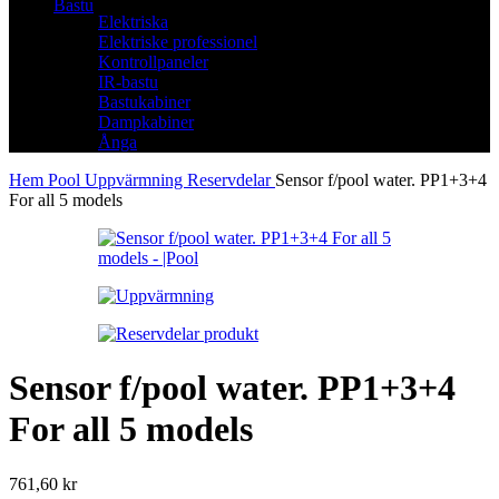
Bastu
Elektriska
Elektriske professionel
Kontrollpaneler
IR-bastu
Bastukabiner
Dampkabiner
Ånga
Hem
Pool
Uppvärmning
Reservdelar
Sensor f/pool water. PP1+3+4
For all 5 models
Sensor f/pool water. PP1+3+4
For all 5 models
761,60
kr