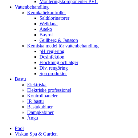
Monteringskomponenter PVC
Vattenbehandling
Kemikaliekontroller
Saltklorinatorer
Welldana
Aseko
Bayrol
Gullberg & Jansson
Kemiska medel för vattenbehandling
pH-reglering
Desinfektion
Flockning och alger
Div. rengöring
Spa produkter
Bastu
Elektriska
Elektriske professionel
Kontrollpaneler
IR-bastu
Bastukabiner
Dampkabiner
Ånga
Pool
Viskan Spa & Garden