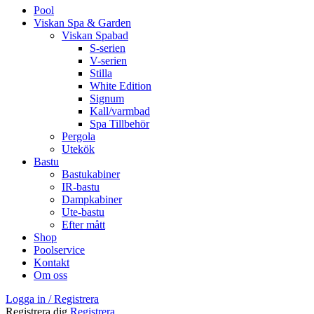
Pool
Viskan Spa & Garden
Viskan Spabad
S-serien
V-serien
Stilla
White Edition
Signum
Kall/varmbad
Spa Tillbehör
Pergola
Utekök
Bastu
Bastukabiner
IR-bastu
Dampkabiner
Ute-bastu
Efter mått
Shop
Poolservice
Kontakt
Om oss
Logga in / Registrera
Registrera dig
Registrera