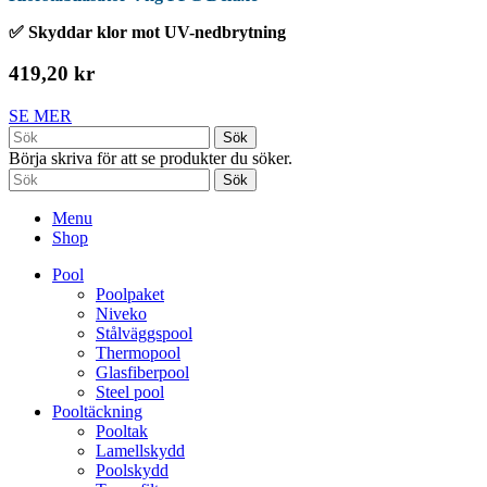
✅ Skyddar klor mot UV-nedbrytning
419,20 kr
SE MER
Sök
Börja skriva för att se produkter du söker.
Sök
Menu
Shop
Pool
Poolpaket
Niveko
Stålväggspool
Thermopool
Glasfiberpool
Steel pool
Pooltäckning
Pooltak
Lamellskydd
Poolskydd