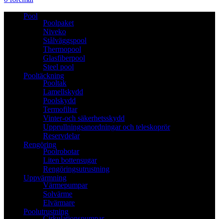
Pool
Poolpaket
Niveko
Stålväggspool
Thermopool
Glasfiberpool
Steel pool
Pooltäckning
Pooltak
Lamellskydd
Poolskydd
Termofiltar
Vinter-och säkerhetsskydd
Upprullningsanordningar och teleskoprör
Reservdelar
Rengöring
Poolrobotar
Liten bottensugar
Rengöringsutrustning
Uppvärmning
Värmepumpar
Solvärme
Elvärmare
Poolutrustning
Cirkulationspumpar