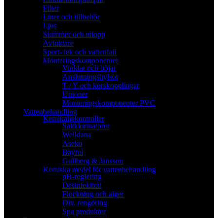
Filter
Liner och tillbehör
Ljus
Skimmer och utlopp
Avfuktare
Sport- lek och vattenfall
Monteringskomponenter
Vinklar och böjar
Anslutningshylsor
T / Y och korskopplingar
Unioner
Monteringskomponenter PVC
Vattenbehandling
Kemikaliekontroller
Saltklorinatorer
Welldana
Aseko
Bayrol
Gullberg & Jansson
Kemiska medel för vattenbehandling
pH-reglering
Desinfektion
Flockning och alger
Div. rengöring
Spa produkter