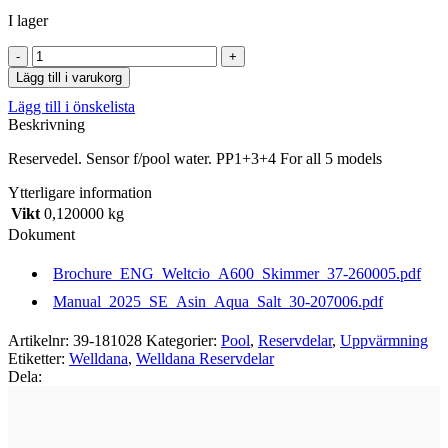
I lager
Sensor
f/pool
Lägg till i varukorg
water.
Lägg till i önskelista
PP1+3+4
Beskrivning
For
all
Reservedel. Sensor f/pool water. PP1+3+4 For all 5 models
5
models
Ytterligare information
mängd
Vikt
0,120000 kg
Dokument
Brochure_ENG_Weltcio_A600_Skimmer_37-260005.pdf
Manual_2025_SE_Asin_Aqua_Salt_30-207006.pdf
Artikelnr:
39-181028
Kategorier:
Pool
,
Reservdelar
,
Uppvärmning
Etiketter:
Welldana
,
Welldana Reservdelar
Dela: