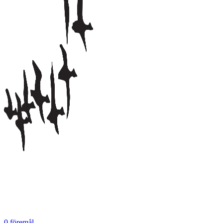
0
föremål