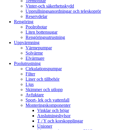
Termofiltar
Vinter-och säkerhetsskydd
Upprullningsanordningar och teleskoprör
Reservdelar
Rengöring
Poolrobotar
Liten bottensugar
Rengöringsutrustning
Uppvärmning
Värmepumpar
Solvärme
Elvärmare
Poolutrustning
Cirkulationspumpar
Filter
Liner och tillbehör
Ljus
Skimmer och utlopp
Avfuktare
Sport- lek och vattenfall
Monteringskomponenter
Vinklar och böjar
Anslutningshylsor
T / Y och korskopplingar
Unioner