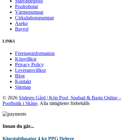
Stålväggspool
Poolrobotar
Värmepumpar
Cirkulationspumpar
Aseko
Bayrol
LINKS
Företagsinformation
Köpvillkor
Privacy Policy
Leveransvillkor
Blog
Kontakt
Sitemap
© 2026
Söderro Gård | Köp Pool, Spabad & Bastu Online –
Poolbutik i Skåne
. Alla rättigheter förbehålls
Innan du går...
Klorstabilasator 4 kg PPG Deluxe