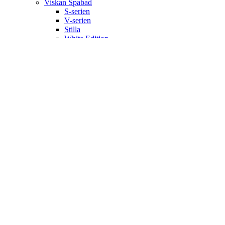
Viskan Spabad
S-serien
V-serien
Stilla
White Edition
Signum
Kall/varmbad
Spa Tillbehör
Pergola
Utekök
Bastu
Bastukabiner
IR-bastu
Dampkabiner
Ute-bastu
Efter mått
Shop
Poolservice
Kontakt
Om oss
Önskelista
Logga in / Registrera
Varukorgen
Stänga