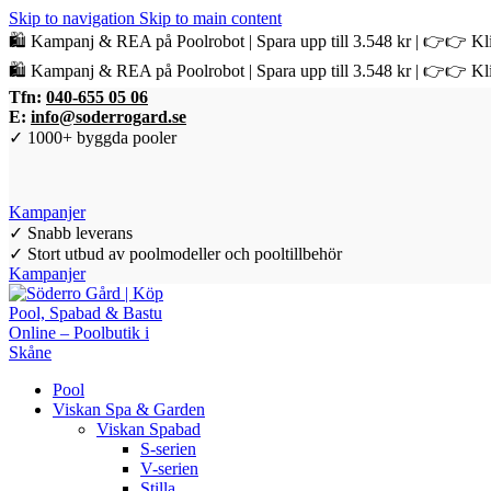
Skip to navigation
Skip to main content
🛍️ Kampanj & REA på Poolrobot | Spara upp till 3.548 kr | 👉👉 Kli
🛍️ Kampanj & REA på Poolrobot | Spara upp till 3.548 kr | 👉👉 Kli
Tfn:
040-655 05 06
E:
info@soderrogard.se
✓ 1000+ byggda pooler
Kampanjer
✓ Snabb leverans
✓ Stort utbud av poolmodeller och pooltillbehör
Kampanjer
Pool
Viskan Spa & Garden
Viskan Spabad
S-serien
V-serien
Stilla