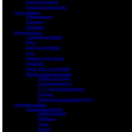
Liten bottensugar
Rengöringsutrustning
Uppvärmning
Värmepumpar
Solvärme
Elvärmare
Poolutrustning
Cirkulationspumpar
Filter
Liner och tillbehör
Ljus
Skimmer och utlopp
Avfuktare
Sport- lek och vattenfall
Monteringskomponenter
Vinklar och böjar
Anslutningshylsor
T / Y och korskopplingar
Unioner
Monteringskomponenter PVC
Vattenbehandling
Kemikaliekontroller
Saltklorinatorer
Welldana
Aseko
Bayrol