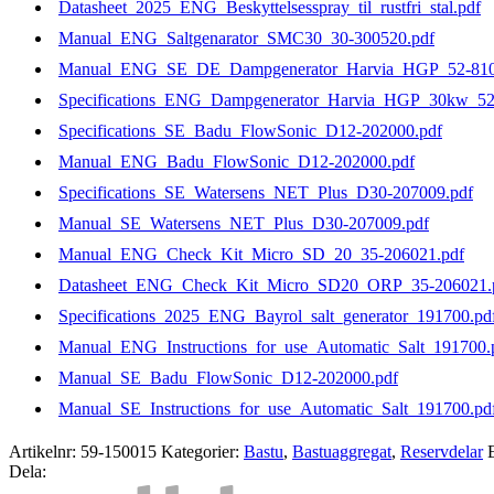
Datasheet_2025_ENG_Beskyttelsesspray_til_rustfri_stal.pdf
Manual_ENG_Saltgenarator_SMC30_30-300520.pdf
Manual_ENG_SE_DE_Dampgenerator_Harvia_HGP_52-810
Specifications_ENG_Dampgenerator_Harvia_HGP_30kw_52
Specifications_SE_Badu_FlowSonic_D12-202000.pdf
Manual_ENG_Badu_FlowSonic_D12-202000.pdf
Specifications_SE_Watersens_NET_Plus_D30-207009.pdf
Manual_SE_Watersens_NET_Plus_D30-207009.pdf
Manual_ENG_Check_Kit_Micro_SD_20_35-206021.pdf
Datasheet_ENG_Check_Kit_Micro_SD20_ORP_35-206021.
Specifications_2025_ENG_Bayrol_salt_generator_191700.pd
Manual_ENG_Instructions_for_use_Automatic_Salt_191700.
Manual_SE_Badu_FlowSonic_D12-202000.pdf
Manual_SE_Instructions_for_use_Automatic_Salt_191700.pd
Artikelnr:
59-150015
Kategorier:
Bastu
,
Bastuaggregat
,
Reservdelar
E
Dela: