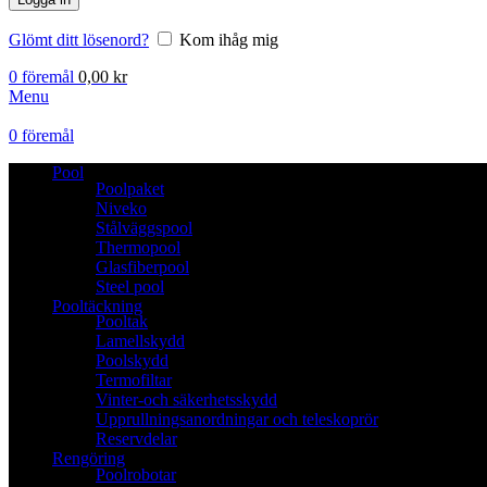
Glömt ditt lösenord?
Kom ihåg mig
0
föremål
0,00
kr
Menu
0
föremål
Pool
Poolpaket
Niveko
Stålväggspool
Thermopool
Glasfiberpool
Steel pool
Pooltäckning
Pooltak
Lamellskydd
Poolskydd
Termofiltar
Vinter-och säkerhetsskydd
Upprullningsanordningar och teleskoprör
Reservdelar
Rengöring
Poolrobotar