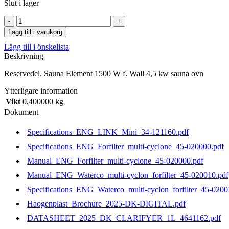
Slut i lager
Sauna
Element
Lägg till i varukorg
1500
Lägg till i önskelista
W
Beskrivning
f.
Wall
Reservedel. Sauna Element 1500 W f. Wall 4,5 kw sauna ovn
4,5
kw
Ytterligare information
sauna
Vikt
0,400000 kg
ovn
mängd
Dokument
Specifications_ENG_LINK_Mini_34-121160.pdf
Specifications_ENG_Forfilter_multi-cyclone_45-020000.pdf
Manual_ENG_Forfilter_multi-cyclone_45-020000.pdf
Manual_ENG_Waterco_multi-cyclon_forfilter_45-020010.pdf
Specifications_ENG_Waterco_multi-cyclon_forfilter_45-0200
Haogenplast_Brochure_2025-DK-DIGITAL.pdf
DATASHEET_2025_DK_CLARIFYER_1L_4641162.pdf