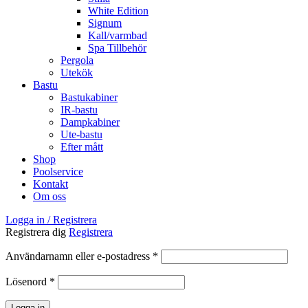
White Edition
Signum
Kall/varmbad
Spa Tillbehör
Pergola
Utekök
Bastu
Bastukabiner
IR-bastu
Dampkabiner
Ute-bastu
Efter mått
Shop
Poolservice
Kontakt
Om oss
Logga in / Registrera
Registrera dig
Registrera
Obligatoriskt
Användarnamn eller e-postadress
*
Obligatoriskt
Lösenord
*
Logga in