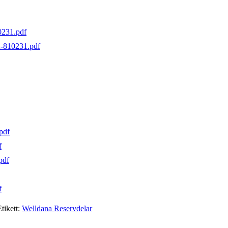
231.pdf
-810231.pdf
pdf
f
pdf
f
tikett:
Welldana Reservdelar