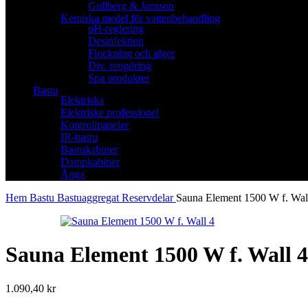
Gullberg & Jansson
Kemiska medel för vattenbehandling
pH-reglering
Desinfektion
Flockning och alger
Div. rengöring
Spa produkter
Bastu
Elektriska
Elektriske professionel
Kontrollpaneler
IR-bastu
Bastukabiner
Dampkabiner
Ånga
Hem
Bastu
Bastuaggregat
Reservdelar
Sauna Element 1500 W f. Wal
Sauna Element 1500 W f. Wall 4
1.090,40
kr