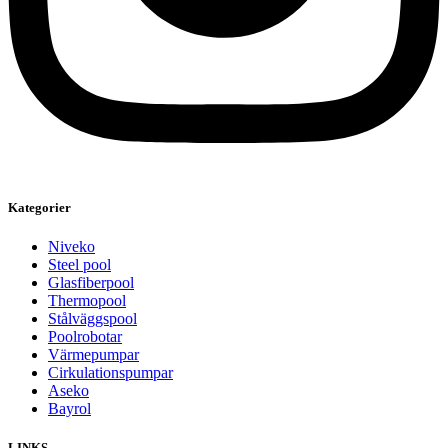
Kategorier
Niveko
Steel pool
Glasfiberpool
Thermopool
Stålväggspool
Poolrobotar
Värmepumpar
Cirkulationspumpar
Aseko
Bayrol
LINKS