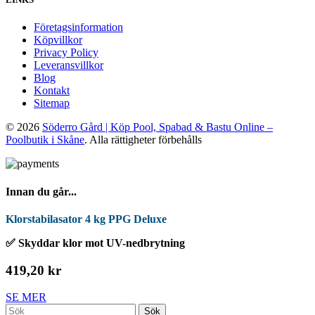
Företagsinformation
Köpvillkor
Privacy Policy
Leveransvillkor
Blog
Kontakt
Sitemap
© 2026
Söderro Gård | Köp Pool, Spabad & Bastu Online –
Poolbutik i Skåne
. Alla rättigheter förbehålls
Innan du går...
Klorstabilasator 4 kg PPG Deluxe
✅ Skyddar klor mot UV-nedbrytning
419,20 kr
SE MER
Sök