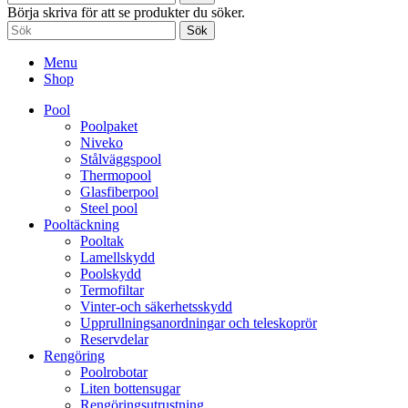
Börja skriva för att se produkter du söker.
Sök
Menu
Shop
Pool
Poolpaket
Niveko
Stålväggspool
Thermopool
Glasfiberpool
Steel pool
Pooltäckning
Pooltak
Lamellskydd
Poolskydd
Termofiltar
Vinter-och säkerhetsskydd
Upprullningsanordningar och teleskoprör
Reservdelar
Rengöring
Poolrobotar
Liten bottensugar
Rengöringsutrustning