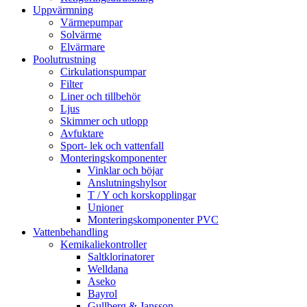
Uppvärmning
Värmepumpar
Solvärme
Elvärmare
Poolutrustning
Cirkulationspumpar
Filter
Liner och tillbehör
Ljus
Skimmer och utlopp
Avfuktare
Sport- lek och vattenfall
Monteringskomponenter
Vinklar och böjar
Anslutningshylsor
T / Y och korskopplingar
Unioner
Monteringskomponenter PVC
Vattenbehandling
Kemikaliekontroller
Saltklorinatorer
Welldana
Aseko
Bayrol
Gullberg & Jansson