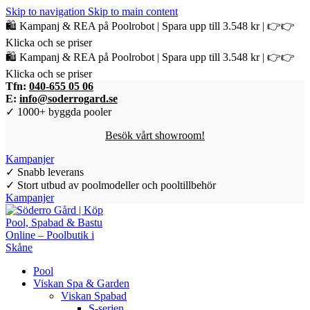
Skip to navigation
Skip to main content
🛍️ Kampanj & REA på Poolrobot | Spara upp till 3.548 kr | 👉👉
Klicka och se priser
🛍️ Kampanj & REA på Poolrobot | Spara upp till 3.548 kr | 👉👉
Klicka och se priser
Tfn:
040-655 05 06
E:
info@soderrogard.se
✓ 1000+ byggda pooler
Besök vårt showroom!
Kampanjer
✓ Snabb leverans
✓ Stort utbud av poolmodeller och pooltillbehör
Kampanjer
Pool
Viskan Spa & Garden
Viskan Spabad
S-serien