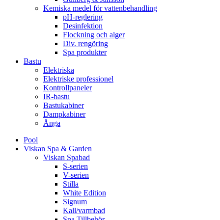
Kemiska medel för vattenbehandling
pH-reglering
Desinfektion
Flockning och alger
Div. rengöring
Spa produkter
Bastu
Elektriska
Elektriske professionel
Kontrollpaneler
IR-bastu
Bastukabiner
Dampkabiner
Ånga
Pool
Viskan Spa & Garden
Viskan Spabad
S-serien
V-serien
Stilla
White Edition
Signum
Kall/varmbad
Spa Tillbehör