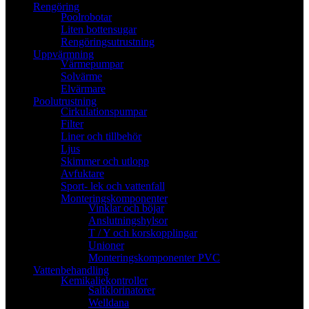
Rengöring
Poolrobotar
Liten bottensugar
Rengöringsutrustning
Uppvärmning
Värmepumpar
Solvärme
Elvärmare
Poolutrustning
Cirkulationspumpar
Filter
Liner och tillbehör
Ljus
Skimmer och utlopp
Avfuktare
Sport- lek och vattenfall
Monteringskomponenter
Vinklar och böjar
Anslutningshylsor
T / Y och korskopplingar
Unioner
Monteringskomponenter PVC
Vattenbehandling
Kemikaliekontroller
Saltklorinatorer
Welldana