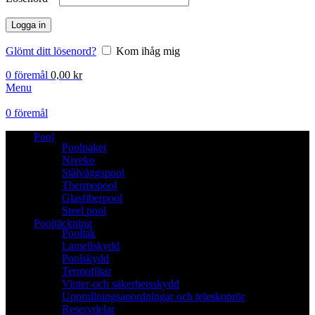
Logga in
Glömt ditt lösenord?
Kom ihåg mig
0
föremål
0,00
kr
Menu
0
föremål
Pool
Poolpaket
Niveko
Stålväggspool
Thermopool
Glasfiberpool
Steel pool
Pooltäckning
Pooltak
Lamellskydd
Poolskydd
Termofiltar
Vinter-och säkerhetsskydd
Upprullningsanordningar och teleskoprör
Reservdelar