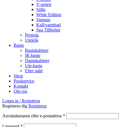
V-serien
Stilla
White Edition
Signum
Kall/varmbad
Spa Tillbehör
Pergola
Utekök
Bastu
Bastukabiner
IR-bastu
Dampkabiner
Ute-bastu
Efter mått
Shop
Poolservice
Kontakt
Om oss
Logga in / Registrera
Registrera dig
Registrera
Obligatoriskt
Användarnamn eller e-postadress
*
Obligatoriskt
Lösenord
*