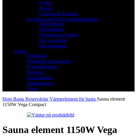
Aseko
Bayrol
Gullberg & Jansson
Kemiska medel för vattenbehandling
pH-reglering
Desinfektion
Flockning och alger
Div. rengöring
Spa produkter
Bastu
Elektriska
Elektriske professionel
Kontrollpaneler
IR-bastu
Bastukabiner
Dampkabiner
Ånga
Hem
Bastu
Reservdelar
Värmeelement för bastu
Sauna element
1150W Vega Compact
Sauna element 1150W Vega