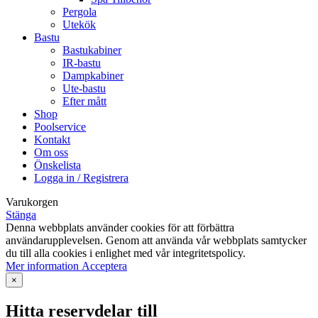
Pergola
Utekök
Bastu
Bastukabiner
IR-bastu
Dampkabiner
Ute-bastu
Efter mått
Shop
Poolservice
Kontakt
Om oss
Önskelista
Logga in / Registrera
Varukorgen
Stänga
Denna webbplats använder cookies för att förbättra
användarupplevelsen. Genom att använda vår webbplats samtycker
du till alla cookies i enlighet med vår integritetspolicy.
Mer
Mer information
Acceptera
information
×
Hitta reservdelar till