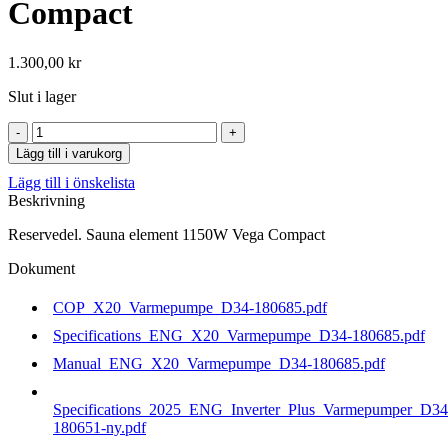
Compact
1.300,00
kr
Slut i lager
Sauna
element
Lägg till i varukorg
1150W
Lägg till i önskelista
Vega
Beskrivning
Compact
mängd
Reservedel. Sauna element 1150W Vega Compact
Dokument
COP_X20_Varmepumpe_D34-180685.pdf
Specifications_ENG_X20_Varmepumpe_D34-180685.pdf
Manual_ENG_X20_Varmepumpe_D34-180685.pdf
Specifications_2025_ENG_Inverter_Plus_Varmepumper_D34
180651-ny.pdf