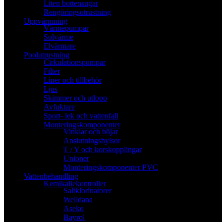
Liten bottensugar
Rengöringsutrustning
Uppvärmning
Värmepumpar
Solvärme
Elvärmare
Poolutrustning
Cirkulationspumpar
Filter
Liner och tillbehör
Ljus
Skimmer och utlopp
Avfuktare
Sport- lek och vattenfall
Monteringskomponenter
Vinklar och böjar
Anslutningshylsor
T / Y och korskopplingar
Unioner
Monteringskomponenter PVC
Vattenbehandling
Kemikaliekontroller
Saltklorinatorer
Welldana
Aseko
Bayrol