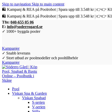
Skip to navigation
Skip to main content
🛍️ Kampanj & REA på Poolrobot | Spara upp till 3.548 kr | 👉👉 Kli
🛍️ Kampanj & REA på Poolrobot | Spara upp till 3.548 kr | 👉👉 Kli
Tfn:
040-655 05 06
E:
info@soderrogard.se
✓ 1000+ byggda pooler
Kampanjer
✓ Snabb leverans
✓ Stort utbud av poolmodeller och pooltillbehör
Kampanjer
Pool
Viskan Spa & Garden
Viskan Spabad
S-serien
V-serien
Stilla