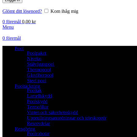
Glömt ditt lösenord?
Kom ihåg mig
0
föremål
0,00
kr
Menu
0
föremål
Pool
Poolpaket
Niveko
Stålväggspool
Thermopool
Glasfiberpool
Steel pool
Pooltäckning
Pooltak
Lamellskydd
Poolskydd
Termofiltar
Vinter-och säkerhetsskydd
Upprullningsanordningar och teleskoprör
Reservdelar
Rengöring
Poolrobotar