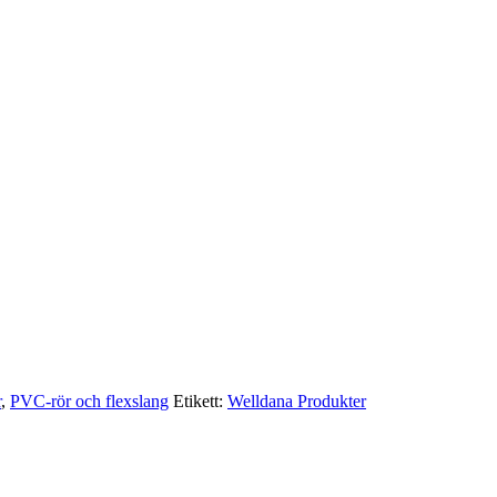
r
,
PVC-rör och flexslang
Etikett:
Welldana Produkter