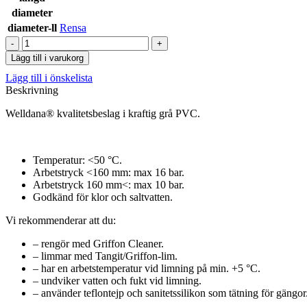
diameter
diameter-ll
Rensa
PVC-
rör
Lägg till i varukorg
mängd
Lägg till i önskelista
Beskrivning
Welldana® kvalitetsbeslag i kraftig grå PVC.
Temperatur: <50 °C.
Arbetstryck <160 mm: max 16 bar.
Arbetstryck 160 mm<: max 10 bar.
Godkänd för klor och saltvatten.
Vi rekommenderar att du:
– rengör med Griffon Cleaner.
– limmar med Tangit/Griffon-lim.
– har en arbetstemperatur vid limning på min. +5 °C.
– undviker vatten och fukt vid limning.
– använder teflontejp och sanitetssilikon som tätning för gängor