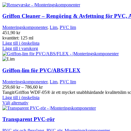
Griffon Cleaner – Rengöring & Avfettning för PVC,
Monteringskomponenter
,
Lim
,
PVC lim
451,90
kr
kvantitet: 125 ml
Lägg till i önskelista
Lägg till i varukorg
Griffon-lim för PVC/ABS/FLEX
Monteringskomponenter
,
Lim
,
PVC lim
Prisintervall:
259,60
kr
–
786,60
kr
259,60 kr
Tangit/Griffon WDF-05® är ett mycket snabbhärdande kvalitetslim som k
till
Lägg till i önskelista
Den
786,60 kr
Välj alternativ
här
produkten
har
Transparent PVC-rör
flera
varianter.
PVC-rör och flexslang
,
PVC-rör
,
Monteringskomponenter