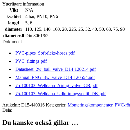
Ytterligare information
Vikt
N/A
kvalitet
4 bar
,
PN10
,
PN6
langd
5
,
6
diameter
110
,
125
,
140
,
160
,
20
,
225
,
25
,
32
,
40
,
50
,
63
,
75
,
90
diameter-ll
Din 8061/62
Dokument
PVC-pipes_Soft-fleks-hoses.pdf
PVC_fittings.pdf
Datasheet_2w_ball_valve_D14-120214.pdf
Manual_ENG_3w_valve_D14-120554.pdf
75-100103_Welldana_Airing_valve_GB.pdf
75-100103_Welldana_Udluftningsventil_DK.pdf
Artikelnr:
D15-440016
Kategorier:
Monteringskomponenter
,
PVC-rö
Dela:
Du kanske också gillar …