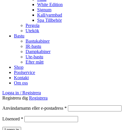
White Edition
Signum
Kall/varmbad
Spa Tillbehör
Pergola
Utekök
Bastu
Bastukabiner
IR-bastu
Dampkabiner
Ute-bastu
Efter mått
Shop
Poolservice
Kontakt
Om oss
Logga in / Registrera
Registrera dig
Registrera
Obligatoriskt
Användarnamn eller e-postadress
*
Obligatoriskt
Lösenord
*
Logga in