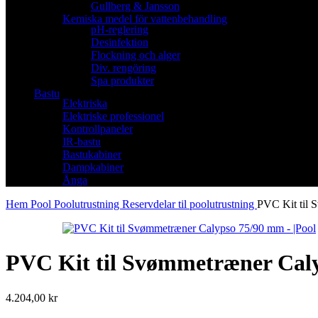
Gullberg & Jansson
Kemiska medel för vattenbehandling
pH-reglering
Desinfektion
Flockning och alger
Div. rengöring
Spa produkter
Bastu
Elektriska
Elektriske professionel
Kontrollpaneler
IR-bastu
Bastukabiner
Dampkabiner
Ånga
Hem
Pool
Poolutrustning
Reservdelar til poolutrustning
PVC Kit til
PVC Kit til Svømmetræner Cal
4.204,00
kr