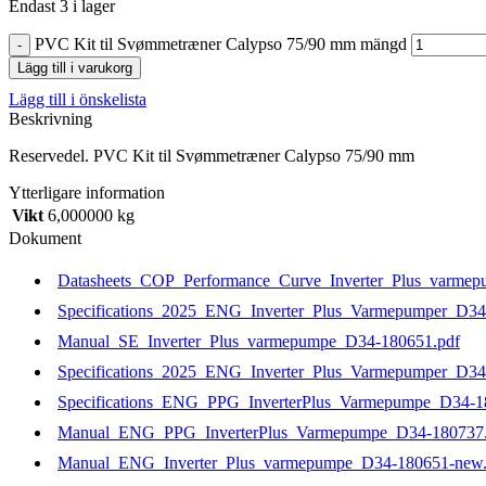
Endast 3 i lager
PVC Kit til Svømmetræner Calypso 75/90 mm mängd
Lägg till i varukorg
Lägg till i önskelista
Beskrivning
Reservedel. PVC Kit til Svømmetræner Calypso 75/90 mm
Ytterligare information
Vikt
6,000000 kg
Dokument
Datasheets_COP_Performance_Curve_Inverter_Plus_varme
Specifications_2025_ENG_Inverter_Plus_Varmepumper_D34
Manual_SE_Inverter_Plus_varmepumpe_D34-180651.pdf
Specifications_2025_ENG_Inverter_Plus_Varmepumper_D34
Specifications_ENG_PPG_InverterPlus_Varmepumpe_D34-1
Manual_ENG_PPG_InverterPlus_Varmepumpe_D34-180737.
Manual_ENG_Inverter_Plus_varmepumpe_D34-180651-new.