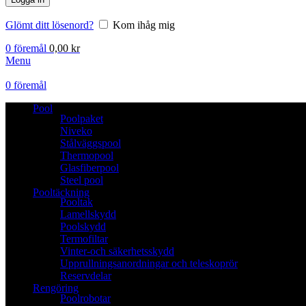
Glömt ditt lösenord?
Kom ihåg mig
0
föremål
0,00
kr
Menu
0
föremål
Pool
Poolpaket
Niveko
Stålväggspool
Thermopool
Glasfiberpool
Steel pool
Pooltäckning
Pooltak
Lamellskydd
Poolskydd
Termofiltar
Vinter-och säkerhetsskydd
Upprullningsanordningar och teleskoprör
Reservdelar
Rengöring
Poolrobotar