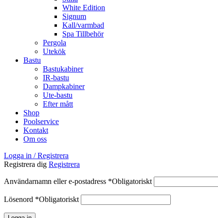
White Edition
Signum
Kall/varmbad
Spa Tillbehör
Pergola
Utekök
Bastu
Bastukabiner
IR-bastu
Dampkabiner
Ute-bastu
Efter mått
Shop
Poolservice
Kontakt
Om oss
Logga in / Registrera
Registrera dig
Registrera
Användarnamn eller e-postadress
*
Obligatoriskt
Lösenord
*
Obligatoriskt
Logga in