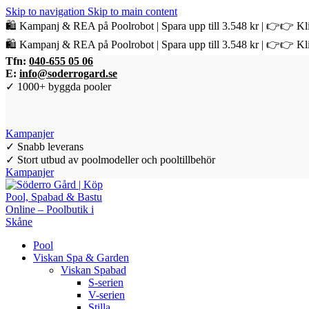
Skip to navigation
Skip to main content
🛍️ Kampanj & REA på Poolrobot | Spara upp till 3.548 kr | 👉👉 Kli
🛍️ Kampanj & REA på Poolrobot | Spara upp till 3.548 kr | 👉👉 Kli
Tfn:
040-655 05 06
E:
info@soderrogard.se
✓ 1000+ byggda pooler
Kampanjer
✓ Snabb leverans
✓ Stort utbud av poolmodeller och pooltillbehör
Kampanjer
Pool
Viskan Spa & Garden
Viskan Spabad
S-serien
V-serien
Stilla