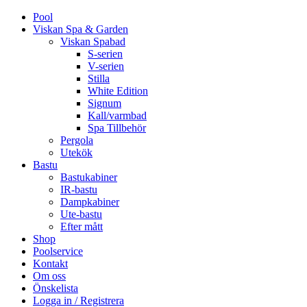
Pool
Viskan Spa & Garden
Viskan Spabad
S-serien
V-serien
Stilla
White Edition
Signum
Kall/varmbad
Spa Tillbehör
Pergola
Utekök
Bastu
Bastukabiner
IR-bastu
Dampkabiner
Ute-bastu
Efter mått
Shop
Poolservice
Kontakt
Om oss
Önskelista
Logga in / Registrera