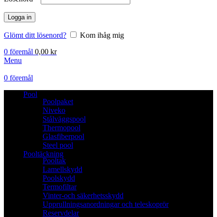
Logga in
Glömt ditt lösenord?
Kom ihåg mig
0
föremål
0,00
kr
Menu
0
föremål
Pool
Poolpaket
Niveko
Stålväggspool
Thermopool
Glasfiberpool
Steel pool
Pooltäckning
Pooltak
Lamellskydd
Poolskydd
Termofiltar
Vinter-och säkerhetsskydd
Upprullningsanordningar och teleskoprör
Reservdelar