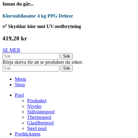
Innan du går...
Klorstabilasator 4 kg PPG Deluxe
✅ Skyddar klor mot UV-nedbrytning
419,20 kr
SE MER
Sök
Börja skriva för att se produkter du söker.
Sök
Menu
Shop
Pool
Poolpaket
Niveko
Stålväggspool
Thermopool
Glasfiberpool
Steel pool
Pooltäckning