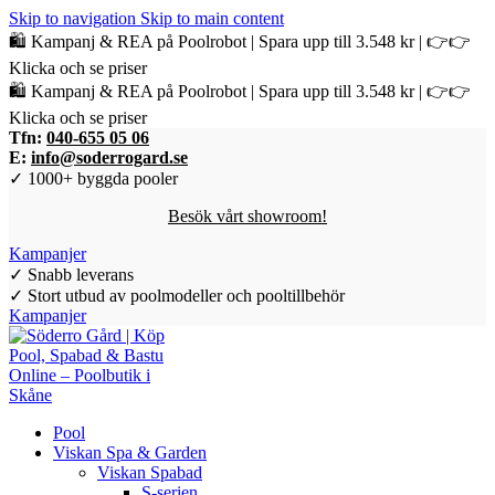
Skip to navigation
Skip to main content
🛍️ Kampanj & REA på Poolrobot | Spara upp till 3.548 kr | 👉👉
Klicka och se priser
🛍️ Kampanj & REA på Poolrobot | Spara upp till 3.548 kr | 👉👉
Klicka och se priser
Tfn:
040-655 05 06
E:
info@soderrogard.se
✓ 1000+ byggda pooler
Besök vårt showroom!
Kampanjer
✓ Snabb leverans
✓ Stort utbud av poolmodeller och pooltillbehör
Kampanjer
Pool
Viskan Spa & Garden
Viskan Spabad
S-serien