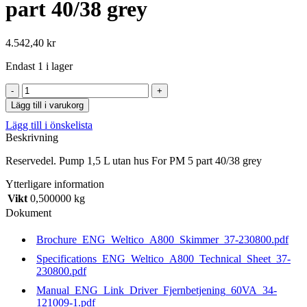
part 40/38 grey
4.542,40
kr
Endast 1 i lager
Pump
1,5
Lägg till i varukorg
L
Lägg till i önskelista
utan
Beskrivning
hus
For
Reservedel. Pump 1,5 L utan hus For PM 5 part 40/38 grey
PM
5
Ytterligare information
part
Vikt
0,500000 kg
40/38
grey
Dokument
mängd
Brochure_ENG_Weltico_A800_Skimmer_37-230800.pdf
Specifications_ENG_Weltico_A800_Technical_Sheet_37-
230800.pdf
Manual_ENG_Link_Driver_Fjernbetjening_60VA_34-
121009-1.pdf