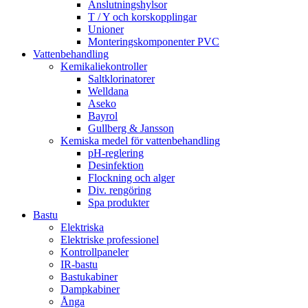
Anslutningshylsor
T / Y och korskopplingar
Unioner
Monteringskomponenter PVC
Vattenbehandling
Kemikaliekontroller
Saltklorinatorer
Welldana
Aseko
Bayrol
Gullberg & Jansson
Kemiska medel för vattenbehandling
pH-reglering
Desinfektion
Flockning och alger
Div. rengöring
Spa produkter
Bastu
Elektriska
Elektriske professionel
Kontrollpaneler
IR-bastu
Bastukabiner
Dampkabiner
Ånga