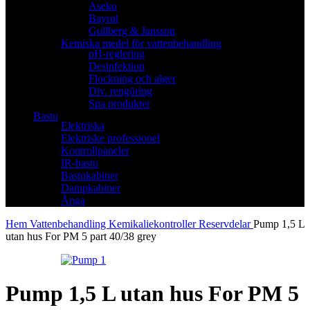
Aseko
Bayrol
Gullberg & Jansson
Kemiska medel för vattenbehandling
pH-reglering
Desinfektion
Flockning och alger
Div. rengöring
Spa produkter
Bastu
Elektriska
Elektriske professionel
Kontrollpaneler
IR-bastu
Bastukabiner
Dampkabiner
Ånga
Hem
Vattenbehandling
Kemikaliekontroller
Reservdelar
Pump 1,5 L
utan hus For PM 5 part 40/38 grey
Pump 1,5 L utan hus For PM 5