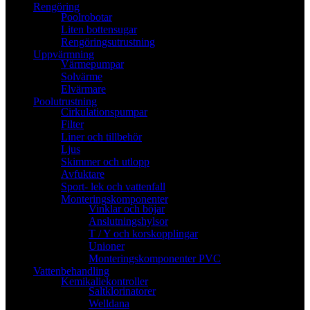
Rengöring
Poolrobotar
Liten bottensugar
Rengöringsutrustning
Uppvärmning
Värmepumpar
Solvärme
Elvärmare
Poolutrustning
Cirkulationspumpar
Filter
Liner och tillbehör
Ljus
Skimmer och utlopp
Avfuktare
Sport- lek och vattenfall
Monteringskomponenter
Vinklar och böjar
Anslutningshylsor
T / Y och korskopplingar
Unioner
Monteringskomponenter PVC
Vattenbehandling
Kemikaliekontroller
Saltklorinatorer
Welldana