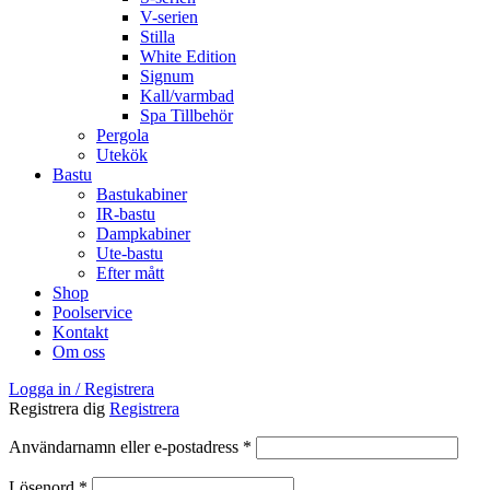
V-serien
Stilla
White Edition
Signum
Kall/varmbad
Spa Tillbehör
Pergola
Utekök
Bastu
Bastukabiner
IR-bastu
Dampkabiner
Ute-bastu
Efter mått
Shop
Poolservice
Kontakt
Om oss
Logga in / Registrera
Registrera dig
Registrera
Obligatoriskt
Användarnamn eller e-postadress
*
Obligatoriskt
Lösenord
*