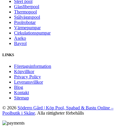
Steel pool
Glasfiberpool
Thermopool
Stålväggspool
Poolrobotar
Värmepumpar
Cirkulationspumpar
Aseko
Bayrol
LINKS
Företagsinformation
Köpvillkor
Privacy Policy
Leveransvillkor
Blog
Kontakt
Sitemap
© 2026
Söderro Gård | Köp Pool, Spabad & Bastu Online –
Poolbutik i Skåne
. Alla rättigheter förbehålls