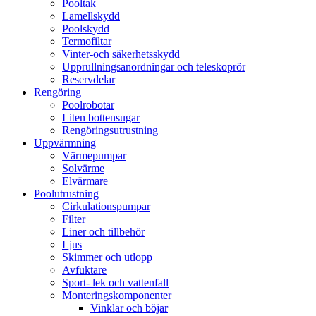
Pooltak
Lamellskydd
Poolskydd
Termofiltar
Vinter-och säkerhetsskydd
Upprullningsanordningar och teleskoprör
Reservdelar
Rengöring
Poolrobotar
Liten bottensugar
Rengöringsutrustning
Uppvärmning
Värmepumpar
Solvärme
Elvärmare
Poolutrustning
Cirkulationspumpar
Filter
Liner och tillbehör
Ljus
Skimmer och utlopp
Avfuktare
Sport- lek och vattenfall
Monteringskomponenter
Vinklar och böjar