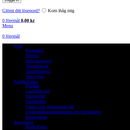
Glömt ditt lösenord?
Kom ihåg mig
0
föremål
0,00
kr
Menu
0
föremål
Pool
Poolpaket
Niveko
Stålväggspool
Thermopool
Glasfiberpool
Steel pool
Pooltäckning
Pooltak
Lamellskydd
Poolskydd
Termofiltar
Vinter-och säkerhetsskydd
Upprullningsanordningar och teleskoprör
Reservdelar
Rengöring
Poolrobotar