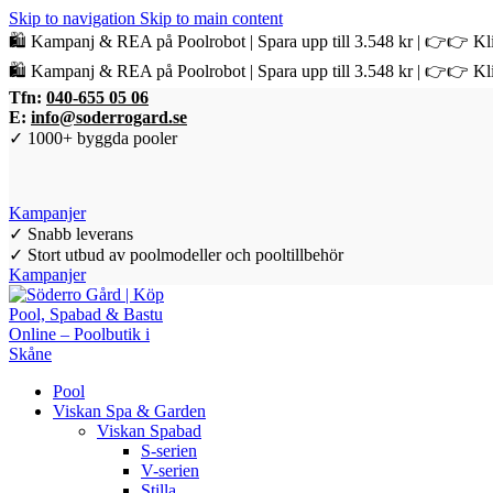
Skip to navigation
Skip to main content
🛍️ Kampanj & REA på Poolrobot | Spara upp till 3.548 kr | 👉👉 Kli
🛍️ Kampanj & REA på Poolrobot | Spara upp till 3.548 kr | 👉👉 Kli
Tfn:
040-655 05 06
E:
info@soderrogard.se
✓ 1000+ byggda pooler
Kampanjer
✓ Snabb leverans
✓ Stort utbud av poolmodeller och pooltillbehör
Kampanjer
Pool
Viskan Spa & Garden
Viskan Spabad
S-serien
V-serien
Stilla