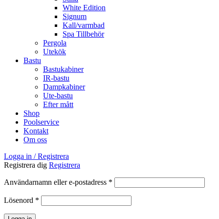
White Edition
Signum
Kall/varmbad
Spa Tillbehör
Pergola
Utekök
Bastu
Bastukabiner
IR-bastu
Dampkabiner
Ute-bastu
Efter mått
Shop
Poolservice
Kontakt
Om oss
Logga in / Registrera
Registrera dig
Registrera
Obligatoriskt
Användarnamn eller e-postadress
*
Obligatoriskt
Lösenord
*
Logga in