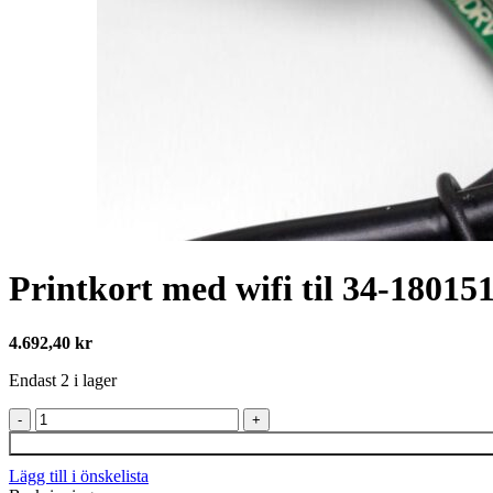
Printkort med wifi til 34-18015
4.692,40
kr
Endast 2 i lager
Printkort
med
wifi
Lägg till i önskelista
til