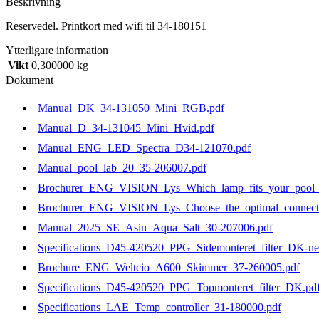
Beskrivning
34-
180151
Reservedel. Printkort med wifi til 34-180151
mängd
Ytterligare information
Vikt
0,300000 kg
Dokument
Manual_DK_34-131050_Mini_RGB.pdf
Manual_D_34-131045_Mini_Hvid.pdf
Manual_ENG_LED_Spectra_D34-121070.pdf
Manual_pool_lab_20_35-206007.pdf
Brochurer_ENG_VISION_Lys_Which_lamp_fits_your_pool_b
Brochurer_ENG_VISION_Lys_Choose_the_optimal_connecti
Manual_2025_SE_Asin_Aqua_Salt_30-207006.pdf
Specifications_D45-420520_PPG_Sidemonteret_filter_DK-n
Brochure_ENG_Weltcio_A600_Skimmer_37-260005.pdf
Specifications_D45-420520_PPG_Topmonteret_filter_DK.pd
Specifications_LAE_Temp_controller_31-180000.pdf