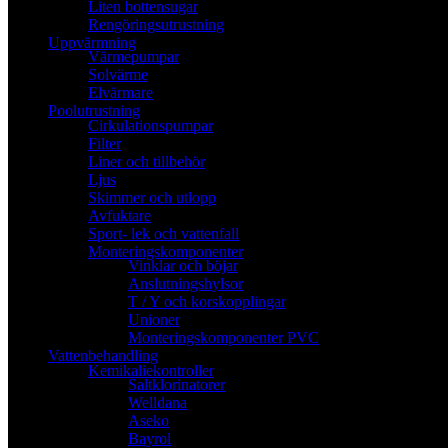
Liten bottensugar
Rengöringsutrustning
Uppvärmning
Värmepumpar
Solvärme
Elvärmare
Poolutrustning
Cirkulationspumpar
Filter
Liner och tillbehör
Ljus
Skimmer och utlopp
Avfuktare
Sport- lek och vattenfall
Monteringskomponenter
Vinklar och böjar
Anslutningshylsor
T / Y och korskopplingar
Unioner
Monteringskomponenter PVC
Vattenbehandling
Kemikaliekontroller
Saltklorinatorer
Welldana
Aseko
Bayrol