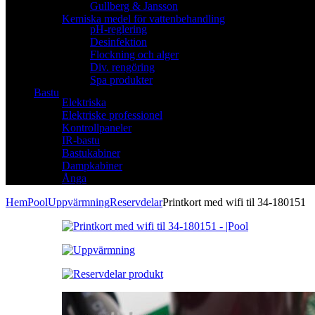
Gullberg & Jansson
Kemiska medel för vattenbehandling
pH-reglering
Desinfektion
Flockning och alger
Div. rengöring
Spa produkter
Bastu
Elektriska
Elektriske professionel
Kontrollpaneler
IR-bastu
Bastukabiner
Dampkabiner
Ånga
Hem
Pool
Uppvärmning
Reservdelar
Printkort med wifi til 34-180151