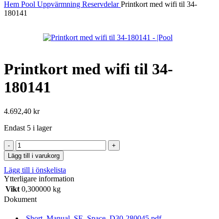
Hem
Pool
Uppvärmning
Reservdelar
Printkort med wifi til 34-
180141
Printkort med wifi til 34-
180141
4.692,40
kr
Endast 5 i lager
Printkort
med
Lägg till i varukorg
wifi
Lägg till i önskelista
til
Ytterligare information
34-
180141
Vikt
0,300000 kg
mängd
Dokument
Short_Manual_SE_Space_D30-280045.pdf