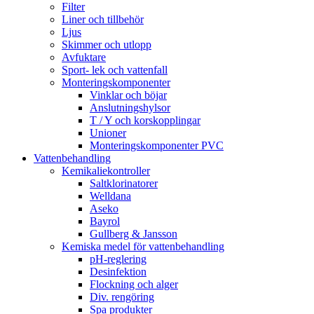
Filter
Liner och tillbehör
Ljus
Skimmer och utlopp
Avfuktare
Sport- lek och vattenfall
Monteringskomponenter
Vinklar och böjar
Anslutningshylsor
T / Y och korskopplingar
Unioner
Monteringskomponenter PVC
Vattenbehandling
Kemikaliekontroller
Saltklorinatorer
Welldana
Aseko
Bayrol
Gullberg & Jansson
Kemiska medel för vattenbehandling
pH-reglering
Desinfektion
Flockning och alger
Div. rengöring
Spa produkter