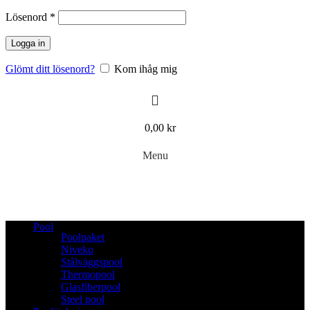
Obligatoriskt
Lösenord
*
Logga in
Glömt ditt lösenord?
Kom ihåg mig
0,00
kr
Menu
Pool
Poolpaket
Niveko
Stålväggspool
Thermopool
Glasfiberpool
Steel pool