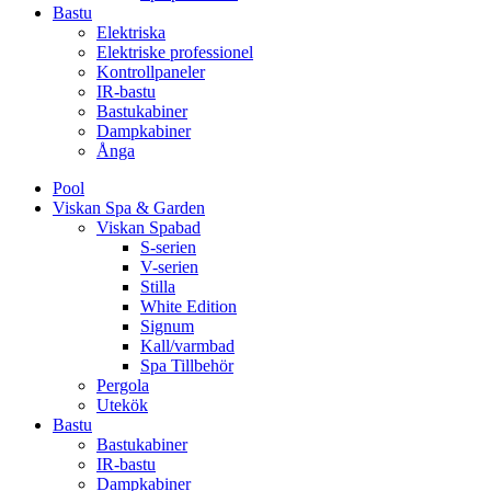
Bastu
Elektriska
Elektriske professionel
Kontrollpaneler
IR-bastu
Bastukabiner
Dampkabiner
Ånga
Pool
Viskan Spa & Garden
Viskan Spabad
S-serien
V-serien
Stilla
White Edition
Signum
Kall/varmbad
Spa Tillbehör
Pergola
Utekök
Bastu
Bastukabiner
IR-bastu
Dampkabiner