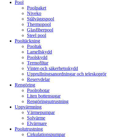
Pool
Poolpaket
Niveko
Stålväggspool
Thermopool
Glasfiberpool
Steel pool
Pooltäckning
Pooltak
Lamellskydd
Poolskydd
Termofiltar
Vinter-och säkerhetsskydd
Upprullningsanordningar och teleskoprör
Reservdelar
Rengöring
Poolrobotar
Liten bottensugar
Rengöringsutrustning
Uppvärmning
Värmepumpar
Solvärme
Elvärmare
Poolutrustning
Cirkulationspumpar