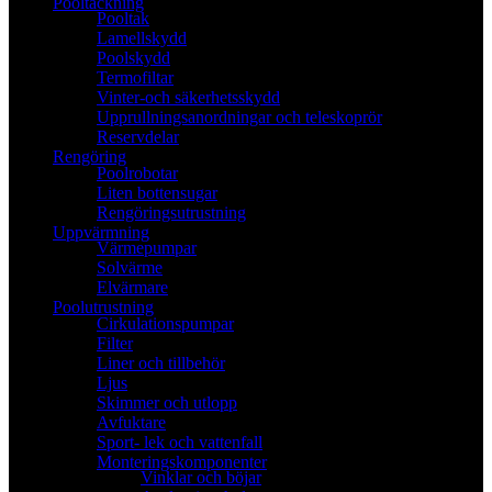
Pooltäckning
Pooltak
Lamellskydd
Poolskydd
Termofiltar
Vinter-och säkerhetsskydd
Upprullningsanordningar och teleskoprör
Reservdelar
Rengöring
Poolrobotar
Liten bottensugar
Rengöringsutrustning
Uppvärmning
Värmepumpar
Solvärme
Elvärmare
Poolutrustning
Cirkulationspumpar
Filter
Liner och tillbehör
Ljus
Skimmer och utlopp
Avfuktare
Sport- lek och vattenfall
Monteringskomponenter
Vinklar och böjar