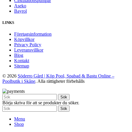
Cirkulationspumpar
Aseko
Bayrol
LINKS
Företagsinformation
Köpvillkor
Privacy Policy
Leveransvillkor
Blog
Kontakt
Sitemap
© 2026
Söderro Gård | Köp Pool, Spabad & Bastu Online –
Poolbutik i Skåne
. Alla rättigheter förbehålls
Sök
Börja skriva för att se produkter du söker.
Sök
Menu
Shop