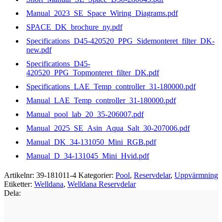
Manual_2023_SE_Space_Wiring_Diagrams.pdf
SPACE_DK_brochure_ny.pdf
Specifications_D45-420520_PPG_Sidemonteret_filter_DK-
new.pdf
Specifications_D45-
420520_PPG_Topmonteret_filter_DK.pdf
Specifications_LAE_Temp_controller_31-180000.pdf
Manual_LAE_Temp_controller_31-180000.pdf
Manual_pool_lab_20_35-206007.pdf
Manual_2025_SE_Asin_Aqua_Salt_30-207006.pdf
Manual_DK_34-131050_Mini_RGB.pdf
Manual_D_34-131045_Mini_Hvid.pdf
Artikelnr:
39-181011-4
Kategorier:
Pool
,
Reservdelar
,
Uppvärmning
Etiketter:
Welldana
,
Welldana Reservdelar
Dela: