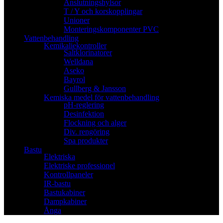
Anslutningshylsor
T / Y och korskopplingar
Unioner
Monteringskomponenter PVC
Vattenbehandling
Kemikaliekontroller
Saltklorinatorer
Welldana
Aseko
Bayrol
Gullberg & Jansson
Kemiska medel för vattenbehandling
pH-reglering
Desinfektion
Flockning och alger
Div. rengöring
Spa produkter
Bastu
Elektriska
Elektriske professionel
Kontrollpaneler
IR-bastu
Bastukabiner
Dampkabiner
Ånga