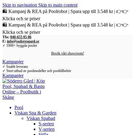
Skip to navigation
Skip to main content
🛍️ Kampanj & REA på Poolrobot | Spara upp till 3.548 kr | 👉👉
Klicka och se priser
🛍️ Kampanj & REA på Poolrobot | Spara upp till 3.548 kr | 👉👉
Klicka och se priser
Tfn:
040-655 05 06
E:
info@soderrogard.se
✓ 1000+ byggda pooler
Besök vårt showroom!
Kampanjer
✓ Snabb leverans
✓ Stort utbud av poolmodeller och pooltillbehör
Kampanjer
Pool
Viskan Spa & Garden
Viskan Spabad
S-serien
V-serien
Stilla