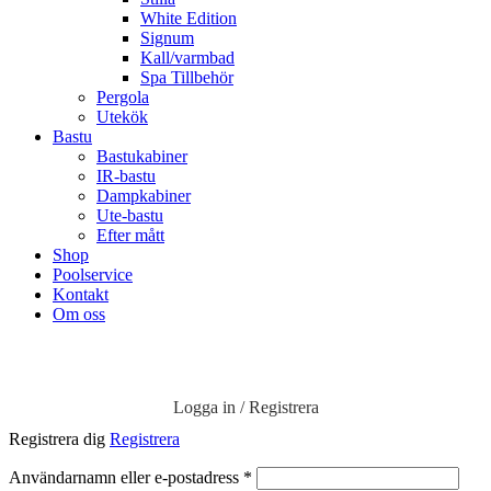
White Edition
Signum
Kall/varmbad
Spa Tillbehör
Pergola
Utekök
Bastu
Bastukabiner
IR-bastu
Dampkabiner
Ute-bastu
Efter mått
Shop
Poolservice
Kontakt
Om oss
Logga in / Registrera
Registrera dig
Registrera
Obligatoriskt
Användarnamn eller e-postadress
*