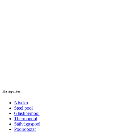
Kategorier
Niveko
Steel pool
Glasfiberpool
Thermopool
Stålväggspool
Poolrobotar