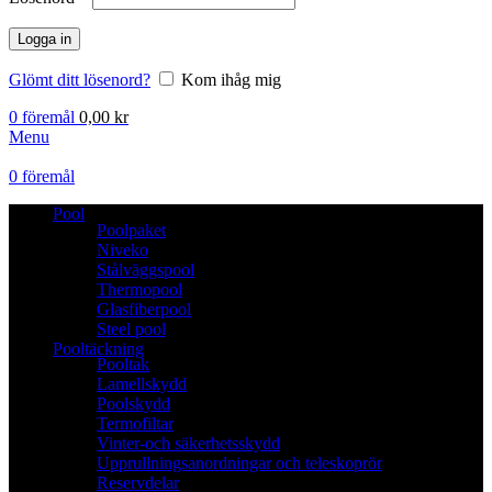
Logga in
Glömt ditt lösenord?
Kom ihåg mig
0
föremål
0,00
kr
Menu
0
föremål
Pool
Poolpaket
Niveko
Stålväggspool
Thermopool
Glasfiberpool
Steel pool
Pooltäckning
Pooltak
Lamellskydd
Poolskydd
Termofiltar
Vinter-och säkerhetsskydd
Upprullningsanordningar och teleskoprör
Reservdelar