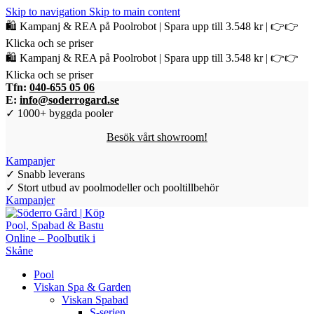
Skip to navigation
Skip to main content
🛍️ Kampanj & REA på Poolrobot | Spara upp till 3.548 kr | 👉👉
Klicka och se priser
🛍️ Kampanj & REA på Poolrobot | Spara upp till 3.548 kr | 👉👉
Klicka och se priser
Tfn:
040-655 05 06
E:
info@soderrogard.se
✓ 1000+ byggda pooler
Besök vårt showroom!
Kampanjer
✓ Snabb leverans
✓ Stort utbud av poolmodeller och pooltillbehör
Kampanjer
Pool
Viskan Spa & Garden
Viskan Spabad
S-serien