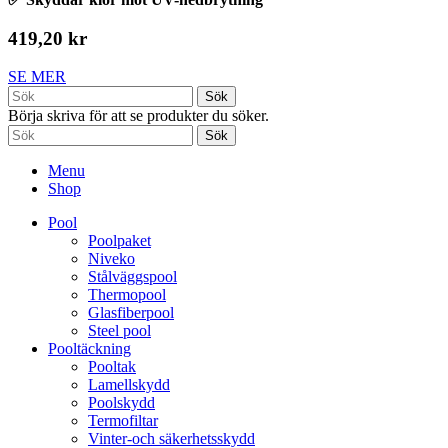
419,20 kr
SE MER
Sök
Börja skriva för att se produkter du söker.
Sök
Menu
Shop
Pool
Poolpaket
Niveko
Stålväggspool
Thermopool
Glasfiberpool
Steel pool
Pooltäckning
Pooltak
Lamellskydd
Poolskydd
Termofiltar
Vinter-och säkerhetsskydd