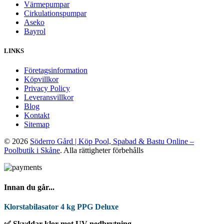
Värmepumpar
Cirkulationspumpar
Aseko
Bayrol
LINKS
Företagsinformation
Köpvillkor
Privacy Policy
Leveransvillkor
Blog
Kontakt
Sitemap
© 2026
Söderro Gård | Köp Pool, Spabad & Bastu Online –
Poolbutik i Skåne
. Alla rättigheter förbehålls
Innan du går...
Klorstabilasator 4 kg PPG Deluxe
✅ Skyddar klor mot UV-nedbrytning