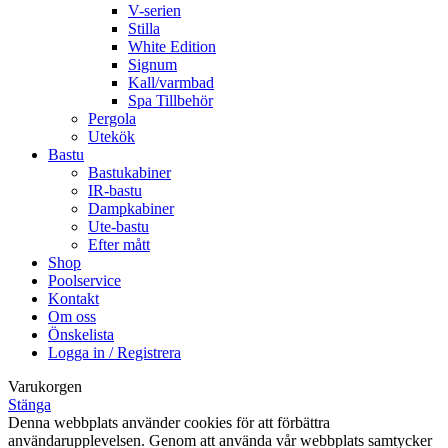
V-serien
Stilla
White Edition
Signum
Kall/varmbad
Spa Tillbehör
Pergola
Utekök
Bastu
Bastukabiner
IR-bastu
Dampkabiner
Ute-bastu
Efter mått
Shop
Poolservice
Kontakt
Om oss
Önskelista
Logga in / Registrera
Varukorgen
Stänga
Denna webbplats använder cookies för att förbättra
användarupplevelsen. Genom att använda vår webbplats samtycker