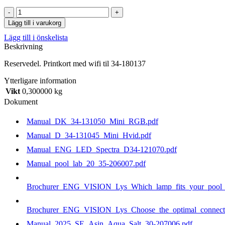
Printkort
med
Lägg till i varukorg
wifi
Lägg till i önskelista
til
Beskrivning
34-
180137
Reservedel. Printkort med wifi til 34-180137
mängd
Ytterligare information
Vikt
0,300000 kg
Dokument
Manual_DK_34-131050_Mini_RGB.pdf
Manual_D_34-131045_Mini_Hvid.pdf
Manual_ENG_LED_Spectra_D34-121070.pdf
Manual_pool_lab_20_35-206007.pdf
Brochurer_ENG_VISION_Lys_Which_lamp_fits_your_pool_b
Brochurer_ENG_VISION_Lys_Choose_the_optimal_connecti
Manual_2025_SE_Asin_Aqua_Salt_30-207006.pdf