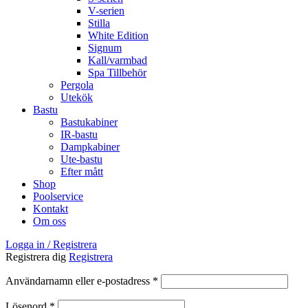
V-serien
Stilla
White Edition
Signum
Kall/varmbad
Spa Tillbehör
Pergola
Utekök
Bastu
Bastukabiner
IR-bastu
Dampkabiner
Ute-bastu
Efter mått
Shop
Poolservice
Kontakt
Om oss
Logga in / Registrera
Registrera dig
Registrera
Obligatoriskt
Användarnamn eller e-postadress
*
Obligatoriskt
Lösenord
*