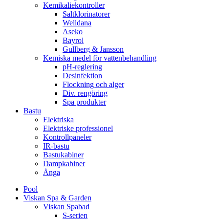
Kemikaliekontroller
Saltklorinatorer
Welldana
Aseko
Bayrol
Gullberg & Jansson
Kemiska medel för vattenbehandling
pH-reglering
Desinfektion
Flockning och alger
Div. rengöring
Spa produkter
Bastu
Elektriska
Elektriske professionel
Kontrollpaneler
IR-bastu
Bastukabiner
Dampkabiner
Ånga
Pool
Viskan Spa & Garden
Viskan Spabad
S-serien