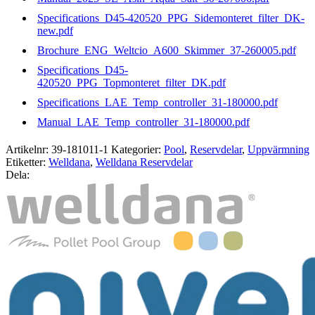
Specifications_D45-420520_PPG_Sidemonteret_filter_DK-
new.pdf
Brochure_ENG_Weltcio_A600_Skimmer_37-260005.pdf
Specifications_D45-
420520_PPG_Topmonteret_filter_DK.pdf
Specifications_LAE_Temp_controller_31-180000.pdf
Manual_LAE_Temp_controller_31-180000.pdf
Artikelnr:
39-181011-1
Kategorier:
Pool
,
Reservdelar
,
Uppvärmning
Etiketter:
Welldana
,
Welldana Reservdelar
Dela: