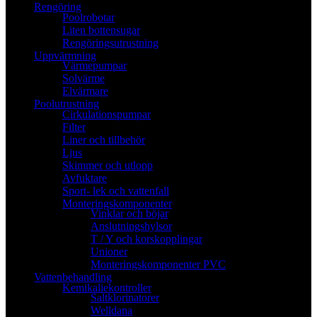
Rengöring
Poolrobotar
Liten bottensugar
Rengöringsutrustning
Uppvärmning
Värmepumpar
Solvärme
Elvärmare
Poolutrustning
Cirkulationspumpar
Filter
Liner och tillbehör
Ljus
Skimmer och utlopp
Avfuktare
Sport- lek och vattenfall
Monteringskomponenter
Vinklar och böjar
Anslutningshylsor
T / Y och korskopplingar
Unioner
Monteringskomponenter PVC
Vattenbehandling
Kemikaliekontroller
Saltklorinatorer
Welldana