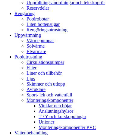
Upprullningsanordningar och teleskoprör
Reservdelar
Rengöring
Poolrobotar
Liten bottensugar
Rengöringsutrustning
Uppvärmning
Värmepumpar
Solvärme
Elvärmare
Poolutrustning
Cirkulationspumpar
Filter
Liner och tillbehör
Ljus
Skimmer och utlopp
Avfuktare
Sport- lek och vattenfall
Monteringskomponenter
Vinklar och böjar
Anslutningshylsor
T / Y och korskopplingar
Unioner
Monteringskomponenter PVC
Vattenbehandling