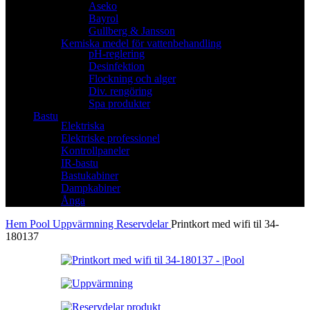
Aseko
Bayrol
Gullberg & Jansson
Kemiska medel för vattenbehandling
pH-reglering
Desinfektion
Flockning och alger
Div. rengöring
Spa produkter
Bastu
Elektriska
Elektriske professionel
Kontrollpaneler
IR-bastu
Bastukabiner
Dampkabiner
Ånga
Hem
Pool
Uppvärmning
Reservdelar
Printkort med wifi til 34-
180137