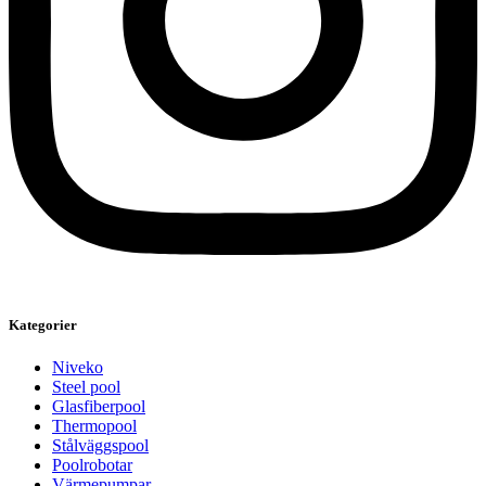
Kategorier
Niveko
Steel pool
Glasfiberpool
Thermopool
Stålväggspool
Poolrobotar
Värmepumpar