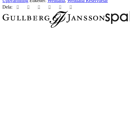
Uppvärmning
Etiketter:
Welldana
,
Welldana Reservdelar
Dela: