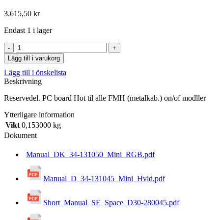
3.615,50
kr
Endast 1 i lager
PC
board
Lägg till i varukorg
Hot
Lägg till i önskelista
til
Beskrivning
alle
FMH
Reservedel. PC board Hot til alle FMH (metalkab.) on/of modller
(metalkab.)
on/of
Ytterligare information
modller
Vikt
0,153000 kg
mängd
Dokument
Manual_DK_34-131050_Mini_RGB.pdf
Manual_D_34-131045_Mini_Hvid.pdf
Short_Manual_SE_Space_D30-280045.pdf