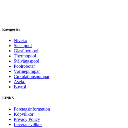
Kategorier
Niveko
Steel pool
Glasfiberpool
Thermopool
Stålväggspool
Poolrobotar
Värmepumpar
Cirkulationspumpar
Aseko
Bayrol
LINKS
Företagsinformation
Köpvillkor
Privacy Policy
Leveransvillkor