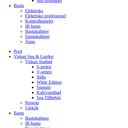
Spa produkter
Bastu
Elektriska
Elektriske professionel
Kontrollpaneler
IR-bastu
Bastukabiner
Dampkabiner
Ånga
Pool
Viskan Spa & Garden
Viskan Spabad
S-serien
V-serien
Stilla
White Edition
Signum
Kall/varmbad
Spa Tillbehör
Pergola
Utekök
Bastu
Bastukabiner
IR-bastu