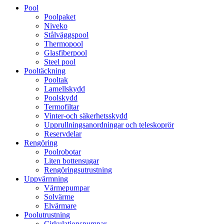
Pool
Poolpaket
Niveko
Stålväggspool
Thermopool
Glasfiberpool
Steel pool
Pooltäckning
Pooltak
Lamellskydd
Poolskydd
Termofiltar
Vinter-och säkerhetsskydd
Upprullningsanordningar och teleskoprör
Reservdelar
Rengöring
Poolrobotar
Liten bottensugar
Rengöringsutrustning
Uppvärmning
Värmepumpar
Solvärme
Elvärmare
Poolutrustning
Cirkulationspumpar