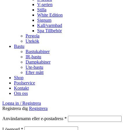
V-serien
Stilla
White Edition
Signum
Kall/varmbad
Spa Tillbehör
Pergola
Utekök
Bastu
Bastukabiner
IR-bastu
Dampkabiner
Ute-bastu
Efter mått
Shop
Poolservice
Kontakt
Om oss
Logga in / Registrera
Registrera dig
Registrera
Obligatoriskt
Användarnamn eller e-postadress
*
Obligatoriskt
Lösenord
*