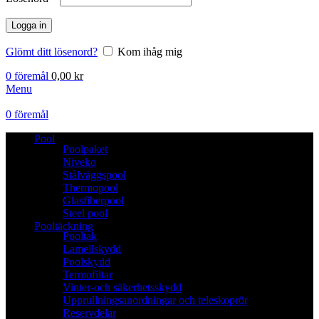
Logga in
Glömt ditt lösenord?
Kom ihåg mig
0
föremål
0,00
kr
Menu
0
föremål
Pool
Poolpaket
Niveko
Stålväggspool
Thermopool
Glasfiberpool
Steel pool
Pooltäckning
Pooltak
Lamellskydd
Poolskydd
Termofiltar
Vinter-och säkerhetsskydd
Upprullningsanordningar och teleskoprör
Reservdelar