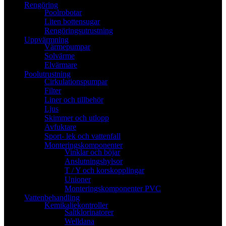
Rengöring
Poolrobotar
Liten bottensugar
Rengöringsutrustning
Uppvärmning
Värmepumpar
Solvärme
Elvärmare
Poolutrustning
Cirkulationspumpar
Filter
Liner och tillbehör
Ljus
Skimmer och utlopp
Avfuktare
Sport- lek och vattenfall
Monteringskomponenter
Vinklar och böjar
Anslutningshylsor
T / Y och korskopplingar
Unioner
Monteringskomponenter PVC
Vattenbehandling
Kemikaliekontroller
Saltklorinatorer
Welldana