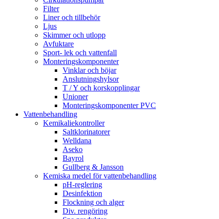
Filter
Liner och tillbehör
Ljus
Skimmer och utlopp
Avfuktare
Sport- lek och vattenfall
Monteringskomponenter
Vinklar och böjar
Anslutningshylsor
T / Y och korskopplingar
Unioner
Monteringskomponenter PVC
Vattenbehandling
Kemikaliekontroller
Saltklorinatorer
Welldana
Aseko
Bayrol
Gullberg & Jansson
Kemiska medel för vattenbehandling
pH-reglering
Desinfektion
Flockning och alger
Div. rengöring