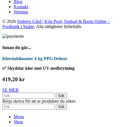
Blog
Kontakt
Sitemap
© 2026
Söderro Gård | Köp Pool, Spabad & Bastu Online –
Poolbutik i Skåne
. Alla rättigheter förbehålls
Innan du går...
Klorstabilasator 4 kg PPG Deluxe
✅ Skyddar klor mot UV-nedbrytning
419,20 kr
SE MER
Sök
Börja skriva för att se produkter du söker.
Sök
Menu
Shop