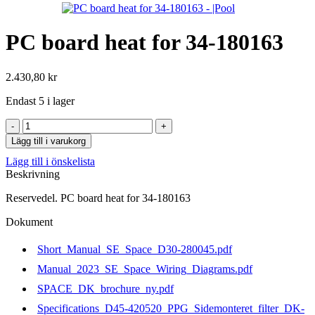
PC board heat for 34-180163
2.430,80
kr
Endast 5 i lager
PC
board
Lägg till i varukorg
heat
Lägg till i önskelista
for
Beskrivning
34-
180163
Reservedel. PC board heat for 34-180163
mängd
Dokument
Short_Manual_SE_Space_D30-280045.pdf
Manual_2023_SE_Space_Wiring_Diagrams.pdf
SPACE_DK_brochure_ny.pdf
Specifications_D45-420520_PPG_Sidemonteret_filter_DK-