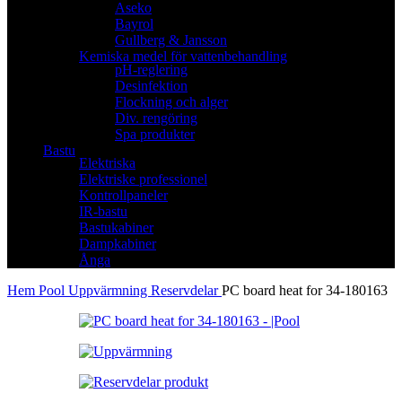
Aseko
Bayrol
Gullberg & Jansson
Kemiska medel för vattenbehandling
pH-reglering
Desinfektion
Flockning och alger
Div. rengöring
Spa produkter
Bastu
Elektriska
Elektriske professionel
Kontrollpaneler
IR-bastu
Bastukabiner
Dampkabiner
Ånga
Hem
Pool
Uppvärmning
Reservdelar
PC board heat for 34-180163