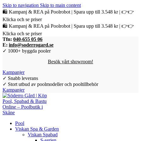
Skip to navigation
Skip to main content
🛍️ Kampanj & REA på Poolrobot | Spara upp till 3.548 kr | 👉👉
Klicka och se priser
🛍️ Kampanj & REA på Poolrobot | Spara upp till 3.548 kr | 👉👉
Klicka och se priser
Tfn:
040-655 05 06
E:
info@soderrogard.se
✓ 1000+ byggda pooler
Besök vårt showroom!
Kampanjer
✓ Snabb leverans
✓ Stort utbud av poolmodeller och pooltillbehör
Kampanjer
Pool
Viskan Spa & Garden
Viskan Spabad
S-serien