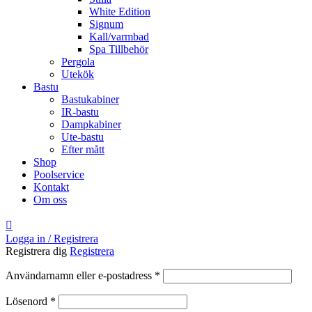
White Edition
Signum
Kall/varmbad
Spa Tillbehör
Pergola
Utekök
Bastu
Bastukabiner
IR-bastu
Dampkabiner
Ute-bastu
Efter mått
Shop
Poolservice
Kontakt
Om oss
Logga in / Registrera
Registrera dig
Registrera
Obligatoriskt
Användarnamn eller e-postadress
*
Obligatoriskt
Lösenord
*