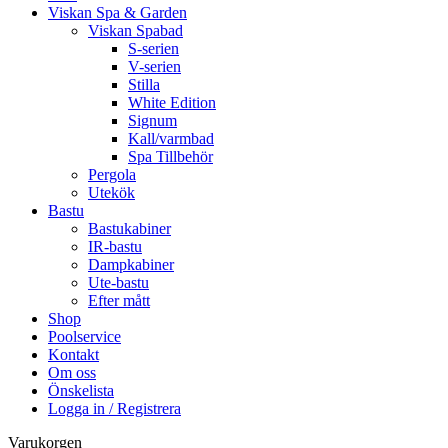
Viskan Spa & Garden
Viskan Spabad
S-serien
V-serien
Stilla
White Edition
Signum
Kall/varmbad
Spa Tillbehör
Pergola
Utekök
Bastu
Bastukabiner
IR-bastu
Dampkabiner
Ute-bastu
Efter mått
Shop
Poolservice
Kontakt
Om oss
Önskelista
Logga in / Registrera
Varukorgen