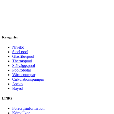
Kategorier
Niveko
Steel pool
Glasfiberpool
Thermopool
Stålväggspool
Poolrobotar
Värmepumpar
Cirkulationspumpar
Aseko
Bayrol
LINKS
Företagsinformation
Köpvillkor