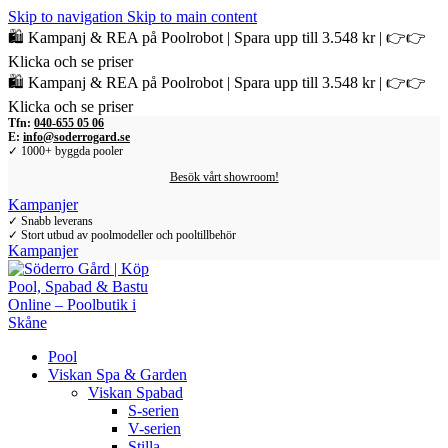
Skip to navigation
Skip to main content
🛍️ Kampanj & REA på Poolrobot | Spara upp till 3.548 kr | 👉👉
Klicka och se priser
🛍️ Kampanj & REA på Poolrobot | Spara upp till 3.548 kr | 👉👉
Klicka och se priser
Tfn:
040-655 05 06
E:
info@soderrogard.se
✓ 1000+ byggda pooler
Besök vårt showroom!
Kampanjer
✓ Snabb leverans
✓ Stort utbud av poolmodeller och pooltillbehör
Kampanjer
Pool
Viskan Spa & Garden
Viskan Spabad
S-serien
V-serien
Stilla