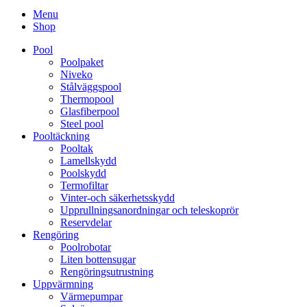
Menu
Shop
Pool
Poolpaket
Niveko
Stålväggspool
Thermopool
Glasfiberpool
Steel pool
Pooltäckning
Pooltak
Lamellskydd
Poolskydd
Termofiltar
Vinter-och säkerhetsskydd
Upprullningsanordningar och teleskoprör
Reservdelar
Rengöring
Poolrobotar
Liten bottensugar
Rengöringsutrustning
Uppvärmning
Värmepumpar