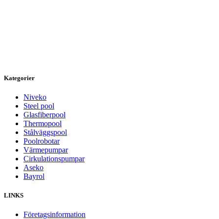
Kategorier
Niveko
Steel pool
Glasfiberpool
Thermopool
Stålväggspool
Poolrobotar
Värmepumpar
Cirkulationspumpar
Aseko
Bayrol
LINKS
Företagsinformation