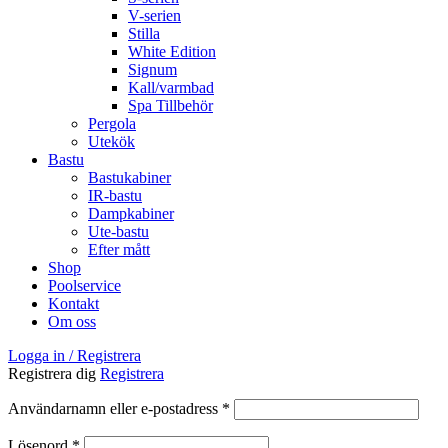
V-serien
Stilla
White Edition
Signum
Kall/varmbad
Spa Tillbehör
Pergola
Utekök
Bastu
Bastukabiner
IR-bastu
Dampkabiner
Ute-bastu
Efter mått
Shop
Poolservice
Kontakt
Om oss
Logga in / Registrera
Registrera dig
Registrera
Obligatoriskt
Användarnamn eller e-postadress
*
Obligatoriskt
Lösenord
*