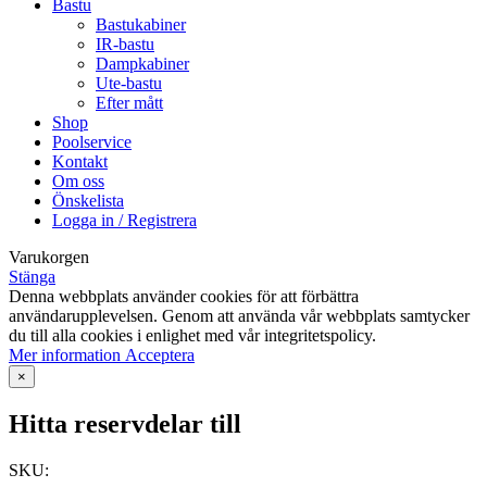
Bastu
Bastukabiner
IR-bastu
Dampkabiner
Ute-bastu
Efter mått
Shop
Poolservice
Kontakt
Om oss
Önskelista
Logga in / Registrera
Varukorgen
Stänga
Denna webbplats använder cookies för att förbättra
användarupplevelsen. Genom att använda vår webbplats samtycker
du till alla cookies i enlighet med vår integritetspolicy.
Mer
Mer information
Acceptera
information
×
Hitta reservdelar till
SKU: