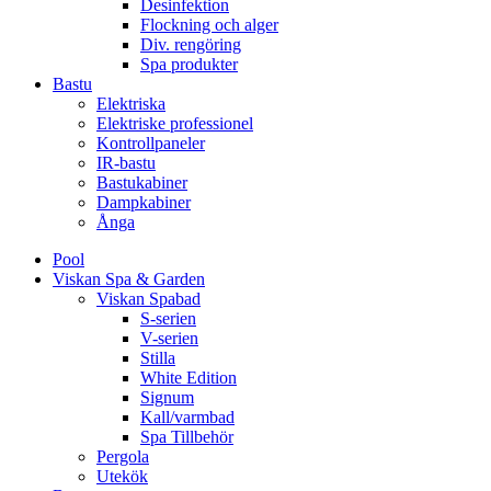
Desinfektion
Flockning och alger
Div. rengöring
Spa produkter
Bastu
Elektriska
Elektriske professionel
Kontrollpaneler
IR-bastu
Bastukabiner
Dampkabiner
Ånga
Pool
Viskan Spa & Garden
Viskan Spabad
S-serien
V-serien
Stilla
White Edition
Signum
Kall/varmbad
Spa Tillbehör
Pergola
Utekök