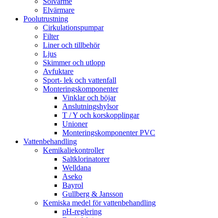
Solvärme
Elvärmare
Poolutrustning
Cirkulationspumpar
Filter
Liner och tillbehör
Ljus
Skimmer och utlopp
Avfuktare
Sport- lek och vattenfall
Monteringskomponenter
Vinklar och böjar
Anslutningshylsor
T / Y och korskopplingar
Unioner
Monteringskomponenter PVC
Vattenbehandling
Kemikaliekontroller
Saltklorinatorer
Welldana
Aseko
Bayrol
Gullberg & Jansson
Kemiska medel för vattenbehandling
pH-reglering