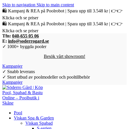
Skip to navigation
Skip to main content
🛍️ Kampanj & REA på Poolrobot | Spara upp till 3.548 kr | 👉👉
Klicka och se priser
🛍️ Kampanj & REA på Poolrobot | Spara upp till 3.548 kr | 👉👉
Klicka och se priser
Tfn:
040-655 05 06
E:
info@soderrogard.se
✓ 1000+ byggda pooler
Besök vårt showroom!
Kampanjer
✓ Snabb leverans
✓ Stort utbud av poolmodeller och pooltillbehör
Kampanjer
Pool
Viskan Spa & Garden
Viskan Spabad
S-serien