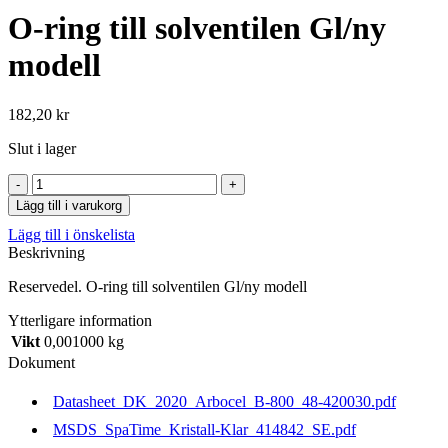
O-ring till solventilen Gl/ny
modell
182,20
kr
Slut i lager
O-
ring
Lägg till i varukorg
till
Lägg till i önskelista
solventilen
Beskrivning
Gl/ny
modell
Reservedel. O-ring till solventilen Gl/ny modell
mängd
Ytterligare information
Vikt
0,001000 kg
Dokument
Datasheet_DK_2020_Arbocel_B-800_48-420030.pdf
MSDS_SpaTime_Kristall-Klar_414842_SE.pdf