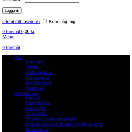
Logga in
Glömt ditt lösenord?
Kom ihåg mig
0
föremål
0,00
kr
Menu
0
föremål
Pool
Poolpaket
Niveko
Stålväggspool
Thermopool
Glasfiberpool
Steel pool
Pooltäckning
Pooltak
Lamellskydd
Poolskydd
Termofiltar
Vinter-och säkerhetsskydd
Upprullningsanordningar och teleskoprör
Reservdelar