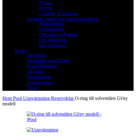
Aseko
Bayrol
Gullberg & Jansson
Kemiska medel för vattenbehandling
pH-reglering
Desinfektion
Flockning och alger
Div. rengöring
Spa produkter
Bastu
Elektriska
Elektriske professionel
Kontrollpaneler
IR-bastu
Bastukabiner
Dampkabiner
Ånga
Hem
Pool
Uppvärmning
Reservdelar
O-ring till solventilen Gl/ny
modell