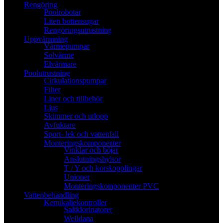
Rengöring
Poolrobotar
Liten bottensugar
Rengöringsutrustning
Uppvärmning
Värmepumpar
Solvärme
Elvärmare
Poolutrustning
Cirkulationspumpar
Filter
Liner och tillbehör
Ljus
Skimmer och utlopp
Avfuktare
Sport- lek och vattenfall
Monteringskomponenter
Vinklar och böjar
Anslutningshylsor
T / Y och korskopplingar
Unioner
Monteringskomponenter PVC
Vattenbehandling
Kemikaliekontroller
Saltklorinatorer
Welldana