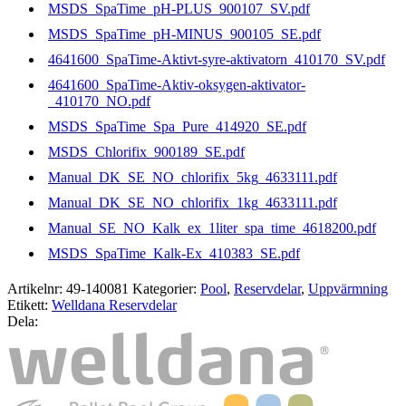
MSDS_SpaTime_pH-PLUS_900107_SV.pdf
MSDS_SpaTime_pH-MINUS_900105_SE.pdf
4641600_SpaTime-Aktivt-syre-aktivatorn_410170_SV.pdf
4641600_SpaTime-Aktiv-oksygen-aktivator-
_410170_NO.pdf
MSDS_SpaTime_Spa_Pure_414920_SE.pdf
MSDS_Chlorifix_900189_SE.pdf
Manual_DK_SE_NO_chlorifix_5kg_4633111.pdf
Manual_DK_SE_NO_chlorifix_1kg_4633111.pdf
Manual_SE_NO_Kalk_ex_1liter_spa_time_4618200.pdf
MSDS_SpaTime_Kalk-Ex_410383_SE.pdf
Artikelnr:
49-140081
Kategorier:
Pool
,
Reservdelar
,
Uppvärmning
Etikett:
Welldana Reservdelar
Dela: