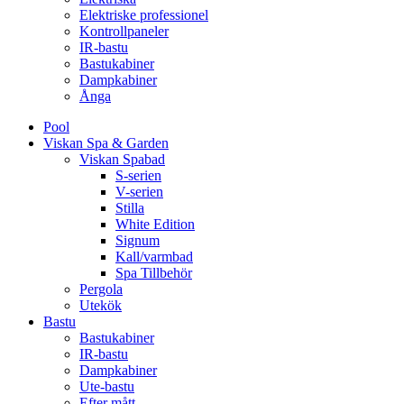
Elektriske professionel
Kontrollpaneler
IR-bastu
Bastukabiner
Dampkabiner
Ånga
Pool
Viskan Spa & Garden
Viskan Spabad
S-serien
V-serien
Stilla
White Edition
Signum
Kall/varmbad
Spa Tillbehör
Pergola
Utekök
Bastu
Bastukabiner
IR-bastu
Dampkabiner
Ute-bastu
Efter mått