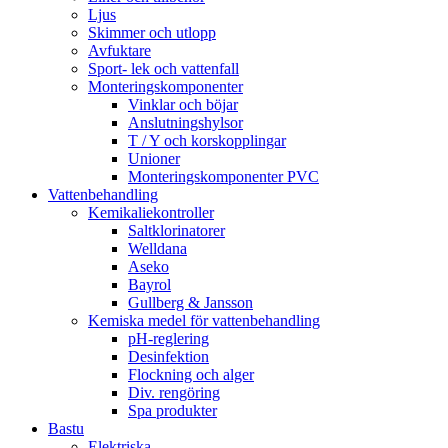
Ljus
Skimmer och utlopp
Avfuktare
Sport- lek och vattenfall
Monteringskomponenter
Vinklar och böjar
Anslutningshylsor
T / Y och korskopplingar
Unioner
Monteringskomponenter PVC
Vattenbehandling
Kemikaliekontroller
Saltklorinatorer
Welldana
Aseko
Bayrol
Gullberg & Jansson
Kemiska medel för vattenbehandling
pH-reglering
Desinfektion
Flockning och alger
Div. rengöring
Spa produkter
Bastu
Elektriska