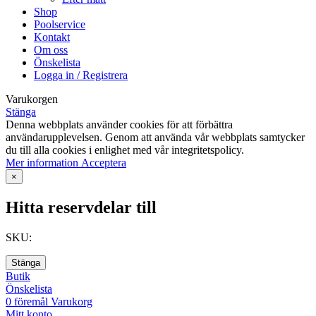
Shop
Poolservice
Kontakt
Om oss
Önskelista
Logga in / Registrera
Varukorgen
Stänga
Denna webbplats använder cookies för att förbättra
användarupplevelsen. Genom att använda vår webbplats samtycker
du till alla cookies i enlighet med vår integritetspolicy.
Mer
Mer information
Acceptera
information
×
Hitta reservdelar till
SKU:
Stänga
Butik
Önskelista
0
föremål
Varukorg
Mitt konto