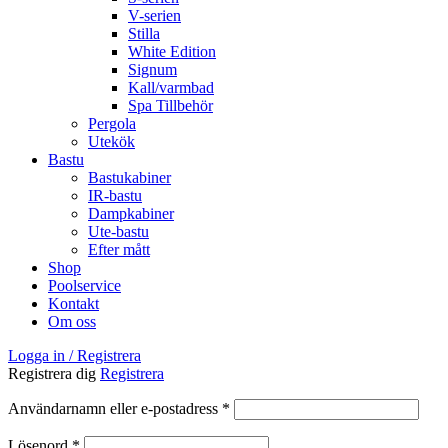
V-serien
Stilla
White Edition
Signum
Kall/varmbad
Spa Tillbehör
Pergola
Utekök
Bastu
Bastukabiner
IR-bastu
Dampkabiner
Ute-bastu
Efter mått
Shop
Poolservice
Kontakt
Om oss
Logga in / Registrera
Registrera dig
Registrera
Obligatoriskt
Användarnamn eller e-postadress
*
Obligatoriskt
Lösenord
*