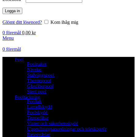
Logga in
Glömt ditt lösenord?
Kom ihåg mig
0
föremål
0,00
kr
Menu
0
föremål
Pool
Poolpaket
Niveko
Stålväggspool
Thermopool
Glasfiberpool
Steel pool
Pooltäckning
Pooltak
Lamellskydd
Poolskydd
Termofiltar
Vinter-och säkerhetsskydd
Upprullningsanordningar och teleskoprör
Reservdelar