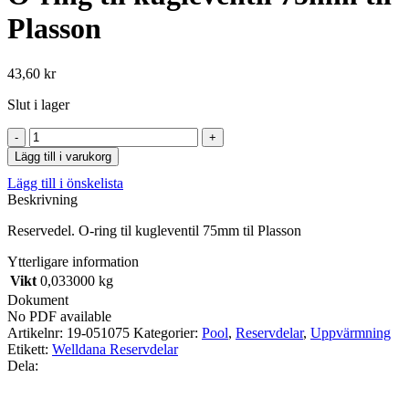
Plasson
43,60
kr
Slut i lager
O-
ring
Lägg till i varukorg
til
Lägg till i önskelista
kugleventil
Beskrivning
75mm
til
Reservedel. O-ring til kugleventil 75mm til Plasson
Plasson
mängd
Ytterligare information
Vikt
0,033000 kg
Dokument
No PDF available
Artikelnr:
19-051075
Kategorier:
Pool
,
Reservdelar
,
Uppvärmning
Etikett:
Welldana Reservdelar
Dela: