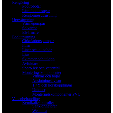
Rengöring
Poolrobotar
Liten bottensugar
Rengöringsutrustning
Uppvärmning
Värmepumpar
Solvärme
Elvärmare
Poolutrustning
Cirkulationspumpar
Filter
Liner och tillbehör
Ljus
Skimmer och utlopp
Avfuktare
Sport- lek och vattenfall
Monteringskomponenter
Vinklar och böjar
Anslutningshylsor
T / Y och korskopplingar
Unioner
Monteringskomponenter PVC
Vattenbehandling
Kemikaliekontroller
Saltklorinatorer
Welldana