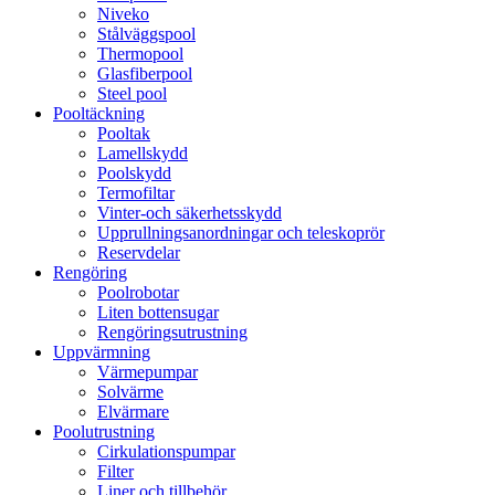
Niveko
Stålväggspool
Thermopool
Glasfiberpool
Steel pool
Pooltäckning
Pooltak
Lamellskydd
Poolskydd
Termofiltar
Vinter-och säkerhetsskydd
Upprullningsanordningar och teleskoprör
Reservdelar
Rengöring
Poolrobotar
Liten bottensugar
Rengöringsutrustning
Uppvärmning
Värmepumpar
Solvärme
Elvärmare
Poolutrustning
Cirkulationspumpar
Filter
Liner och tillbehör