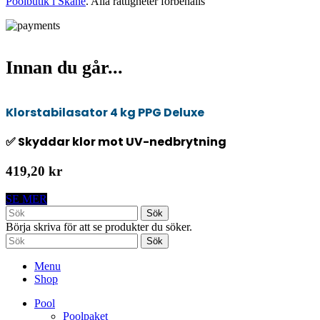
Poolbutik i Skåne
. Alla rättigheter förbehålls
Innan du går...
Klorstabilasator 4 kg PPG Deluxe
✅ Skyddar klor mot UV-nedbrytning
419,20 kr
SE MER
Sök
Börja skriva för att se produkter du söker.
Sök
Menu
Shop
Pool
Poolpaket