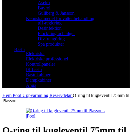
Aseko
Bayrol
Gullberg & Jansson
Kemiska medel för vattenbehandling
pH-reglering
Desinfektion
Flockning och alger
Div. rengöring
Spa produkter
Bastu
Elektriska
Elektriske professionel
Kontrollpaneler
IR-bastu
Bastukabiner
Dampkabiner
Ånga
Hem
Pool
Uppvärmning
Reservdelar
O-ring til kugleventil 75mm til
Plasson
O-ring til kugleventil 75mm til