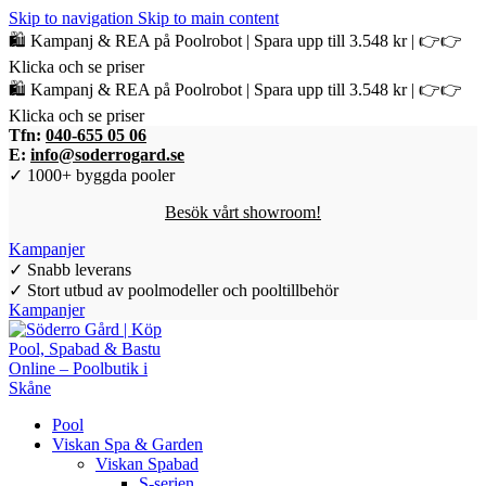
Skip to navigation
Skip to main content
🛍️ Kampanj & REA på Poolrobot | Spara upp till 3.548 kr | 👉👉
Klicka och se priser
🛍️ Kampanj & REA på Poolrobot | Spara upp till 3.548 kr | 👉👉
Klicka och se priser
Tfn:
040-655 05 06
E:
info@soderrogard.se
✓ 1000+ byggda pooler
Besök vårt showroom!
Kampanjer
✓ Snabb leverans
✓ Stort utbud av poolmodeller och pooltillbehör
Kampanjer
Pool
Viskan Spa & Garden
Viskan Spabad
S-serien