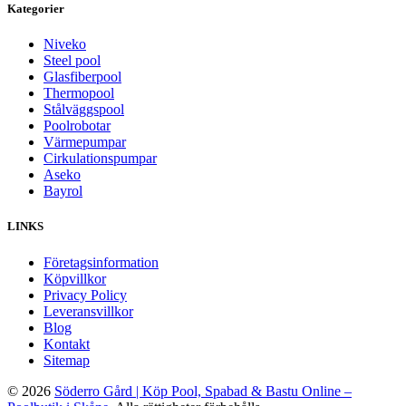
Kategorier
Niveko
Steel pool
Glasfiberpool
Thermopool
Stålväggspool
Poolrobotar
Värmepumpar
Cirkulationspumpar
Aseko
Bayrol
LINKS
Företagsinformation
Köpvillkor
Privacy Policy
Leveransvillkor
Blog
Kontakt
Sitemap
© 2026
Söderro Gård | Köp Pool, Spabad & Bastu Online –