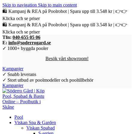
Skip to navigation
Skip to main content
🛍️ Kampanj & REA på Poolrobot | Spara upp till 3.548 kr | 👉👉
Klicka och se priser
🛍️ Kampanj & REA på Poolrobot | Spara upp till 3.548 kr | 👉👉
Klicka och se priser
Tfn:
040-655 05 06
E:
info@soderrogard.se
✓ 1000+ byggda pooler
Besök vårt showroom!
Kampanjer
✓ Snabb leverans
✓ Stort utbud av poolmodeller och pooltillbehör
Kampanjer
Pool
Viskan Spa & Garden
Viskan Spabad
S-serien