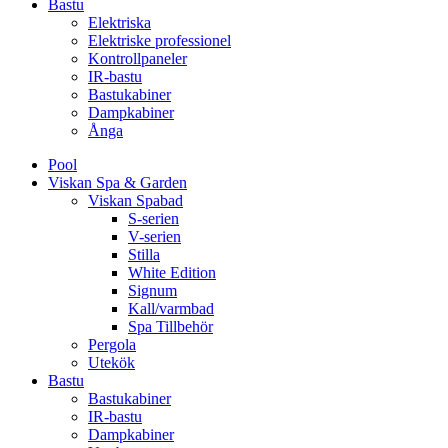
Bastu
Elektriska
Elektriske professionel
Kontrollpaneler
IR-bastu
Bastukabiner
Dampkabiner
Ånga
Pool
Viskan Spa & Garden
Viskan Spabad
S-serien
V-serien
Stilla
White Edition
Signum
Kall/varmbad
Spa Tillbehör
Pergola
Utekök
Bastu
Bastukabiner
IR-bastu
Dampkabiner