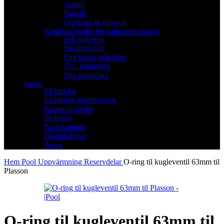
Aseko
Bayrol
Gullberg & Jansson
Kemiska medel för vattenbehandling
pH-reglering
Desinfektion
Flockning och alger
Div. rengöring
Spa produkter
Bastu
Elektriska
Elektriske professionel
Kontrollpaneler
IR-bastu
Bastukabiner
Dampkabiner
Ånga
Hem
Pool
Uppvärmning
Reservdelar
O-ring til kugleventil 63mm til
Plasson
O-ring til kugleventil 63mm til