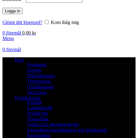
Logga in
Glömt ditt lösenord?
Kom ihåg mig
0
föremål
0,00
kr
Menu
0
föremål
Pool
Poolpaket
Niveko
Stålväggspool
Thermopool
Glasfiberpool
Steel pool
Pooltäckning
Pooltak
Lamellskydd
Poolskydd
Termofiltar
Vinter-och säkerhetsskydd
Upprullningsanordningar och teleskoprör
Reservdelar