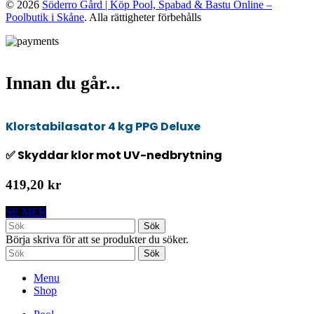
© 2026
Söderro Gård | Köp Pool, Spabad & Bastu Online –
Poolbutik i Skåne
. Alla rättigheter förbehålls
Innan du går...
Klorstabilasator 4 kg PPG Deluxe
✅ Skyddar klor mot UV-nedbrytning
419,20 kr
SE MER
Sök
Börja skriva för att se produkter du söker.
Sök
Menu
Shop