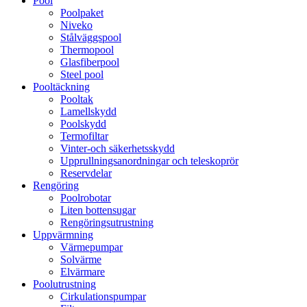
Pool
Poolpaket
Niveko
Stålväggspool
Thermopool
Glasfiberpool
Steel pool
Pooltäckning
Pooltak
Lamellskydd
Poolskydd
Termofiltar
Vinter-och säkerhetsskydd
Upprullningsanordningar och teleskoprör
Reservdelar
Rengöring
Poolrobotar
Liten bottensugar
Rengöringsutrustning
Uppvärmning
Värmepumpar
Solvärme
Elvärmare
Poolutrustning
Cirkulationspumpar