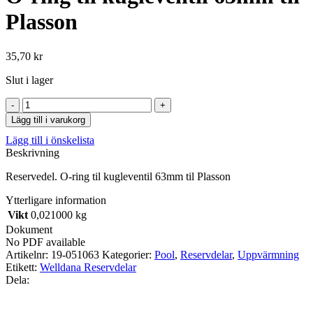
Plasson
35,70
kr
Slut i lager
O-
ring
Lägg till i varukorg
til
Lägg till i önskelista
kugleventil
Beskrivning
63mm
til
Reservedel. O-ring til kugleventil 63mm til Plasson
Plasson
mängd
Ytterligare information
Vikt
0,021000 kg
Dokument
No PDF available
Artikelnr:
19-051063
Kategorier:
Pool
,
Reservdelar
,
Uppvärmning
Etikett:
Welldana Reservdelar
Dela: