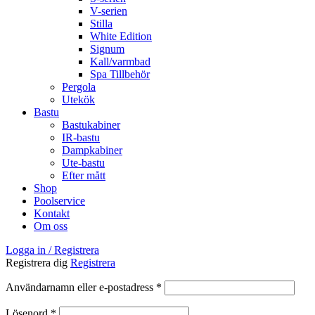
V-serien
Stilla
White Edition
Signum
Kall/varmbad
Spa Tillbehör
Pergola
Utekök
Bastu
Bastukabiner
IR-bastu
Dampkabiner
Ute-bastu
Efter mått
Shop
Poolservice
Kontakt
Om oss
Logga in / Registrera
Registrera dig
Registrera
Obligatoriskt
Användarnamn eller e-postadress
*
Obligatoriskt
Lösenord
*