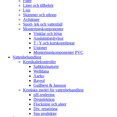
Filter
Liner och tillbehör
Ljus
Skimmer och utlopp
Avfuktare
Sport- lek och vattenfall
Monteringskomponenter
Vinklar och böjar
Anslutningshylsor
T / Y och korskopplingar
Unioner
Monteringskomponenter PVC
Vattenbehandling
Kemikaliekontroller
Saltklorinatorer
Welldana
Aseko
Bayrol
Gullberg & Jansson
Kemiska medel för vattenbehandling
pH-reglering
Desinfektion
Flockning och alger
Div. rengöring
Spa produkter