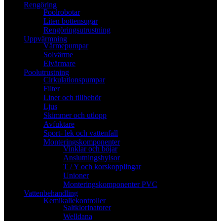
Rengöring
Poolrobotar
Liten bottensugar
Rengöringsutrustning
Uppvärmning
Värmepumpar
Solvärme
Elvärmare
Poolutrustning
Cirkulationspumpar
Filter
Liner och tillbehör
Ljus
Skimmer och utlopp
Avfuktare
Sport- lek och vattenfall
Monteringskomponenter
Vinklar och böjar
Anslutningshylsor
T / Y och korskopplingar
Unioner
Monteringskomponenter PVC
Vattenbehandling
Kemikaliekontroller
Saltklorinatorer
Welldana